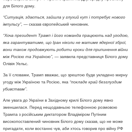
для Білого дому.
“Ситуація, здається, зайшла у глухий кут і потребує нового
імпульсу”, —
сказав європейський чиновник.
“Хоча президент Трамп і його команда працюють над угодою,
яка гарантуватиме, що Іран ніколи не матиме ядерної зброї,
вони також продовжують робити кроки для припинення війни
між Росією та Україною”, —
заявила представниця Білого дому
Олівія Уельс.
За її словами, Трамп вважає, що зрештою буде укладено мирну
угоду між Україною та Росією, яка
“покладе край безглуздим
убивствам”
.
Але увага до України в Західному крилі Білого дому явно
зменшилася. Перед нещодавньою телефонною розмовою
Трампа з російським диктатором Владіміром Путіним
високопоставлений чиновник Білого дому сказав, що не може
пригадати, коли востаннє чув, аби хтось говорив про війну РФ