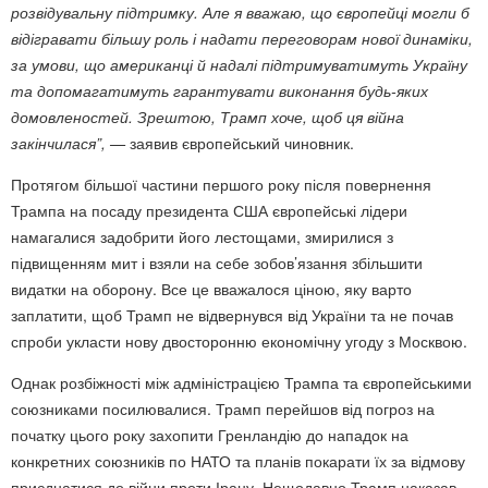
розвідувальну підтримку. Але я вважаю, що європейці могли б
відігравати більшу роль і надати переговорам нової динаміки,
за умови, що американці й надалі підтримуватимуть Україну
та допомагатимуть гарантувати виконання будь-яких
домовленостей. Зрештою, Трамп хоче, щоб ця війна
закінчилася”, —
заявив європейський чиновник.
Протягом більшої частини першого року після повернення
Трампа на посаду президента США європейські лідери
намагалися задобрити його лестощами, змирилися з
підвищенням мит і взяли на себе зобов’язання збільшити
видатки на оборону. Все це вважалося ціною, яку варто
заплатити, щоб Трамп не відвернувся від України та не почав
спроби укласти нову двосторонню економічну угоду з Москвою.
Однак розбіжності між адміністрацією Трампа та європейськими
союзниками посилювалися. Трамп перейшов від погроз на
початку цього року захопити Гренландію до нападок на
конкретних союзників по НАТО та планів покарати їх за відмову
приєднатися до війни проти Ірану. Нещодавно Трамп наказав