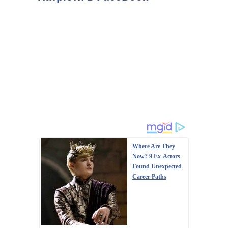
Where Are They
Now? 9 Ex-Actors
Found Unexpected
Career Paths