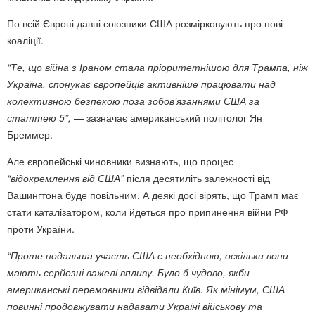
По всій Європі давні союзники США розмірковують про нові
коаліції.
“Те, що війна з Іраном стала пріоритетнішою для Трампа, ніж
Україна, спонукає європейців активніше працювати над
колективною безпекою поза зобов’язаннями США за
статтею 5”, —
зазначає американський політолог Ян
Бреммер.
Але європейські чиновники визнають, що процес
“відокремлення від США”
після десятиліть залежності від
Вашингтона буде повільним. А деякі досі вірять, що Трамп має
стати каталізатором, коли йдеться про припинення війни РФ
проти України.
“Проте подальша участь США є необхідною, оскільки вони
мають серйозні важелі впливу. Було б чудово, якби
американські перемовники відвідали Київ. Як мінімум, США
повинні продовжувати надавати Україні військову та