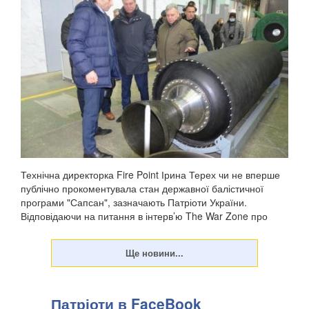
Технічна директорка Fire Point Ірина Терех чи не вперше
публічно прокоментувала стан державної балістичної
програми "Сапсан", зазначають Патріоти України.
Відповідаючи на питання в інтерв’ю The War Zone про
заяву Михайла Федорова (липень 2026) про успі...
Патріоти в FaceBook