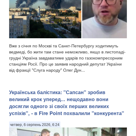
Вже з січня по Москві та Санкт-Петербургу ходитимуть
ведмеді, бо жити там стане неможливо, якщо в листопаді-
грудні Україна завдаватиме ударів по газокомпресорним
станціям Росії. Про це заявив народний депутат України
від фракції "Слуга народу" Олег Дун...
​Українська балістика: "Сапсан" зробив
великий крок уперед... нещодавно вони
досягли одного зі своїх перших великих
успіхів", - в Fire Point похвалили "конкурента"
четвер, 6 серпень 2026, 6:24