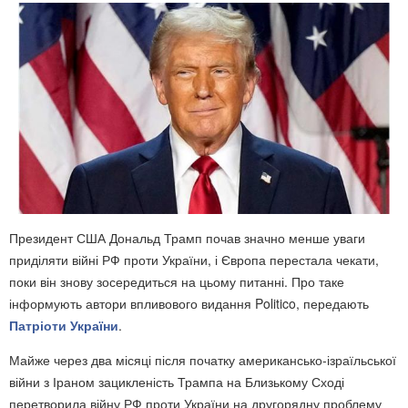
Президент США Дональд Трамп почав значно менше уваги
приділяти війні РФ проти України, і Європа перестала чекати,
поки він знову зосередиться на цьому питанні. Про таке
інформують автори впливового видання Politico, передають
Патріоти України
.
Майже через два місяці після початку американсько-ізраїльської
війни з Іраном зацикленість Трампа на Близькому Сході
перетворила війну РФ проти України на другорядну проблему