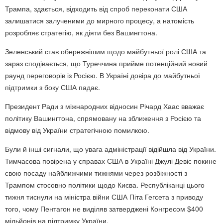
Трампа, здається, відходить від спроб переконати США
залишатися залученими до мирного процесу, а натомість
розробляє стратегію, як діяти без Вашингтона.
Зеленський став обережнішим щодо майбутньої ролі США та
зараз сподівається, що Туреччина прийме потенційний новий
раунд переговорів із Росією. В Україні довіра до майбутньої
підтримки з боку США падає.
Президент Ради з міжнародних відносин Річард Хаас вважає
політику Вашингтона, спрямовану на зближення з Росією та
відмову від України стратегічною помилкою.
Були й інші сигнали, що увага адміністрації відійшла від України.
Тимчасова повірена у справах США в Україні Джулі Девіс покине
свою посаду найближчими тижнями через розбіжності з
Трампом стосовно політики щодо Києва. Республіканці цього
тижня тиснули на міністра війни США Піта Гегсета з приводу
того, чому Пентагон не виділяв затверджені Конгресом $400
мільйонів на підтримку України.