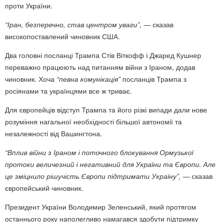
проти України.
“Іран, безперечно, став центром уваги”, —
сказав
високопоставлений чиновник США.
Два головні посланці Трампа Стів Віткофф і Джаред Кушнер
переважно працюють над питанням війни з Іраном, додав
чиновник. Хоча
“певна комунікація”
посланців Трампа з
росіянами та українцями все ж триває.
Для європейців відступ Трампа та його різкі випади дали нове
розуміння нагальної необхідності більшої автономії та
незалежності від Вашингтона.
“Вплив війни з Іраном і поточного блокування Ормузької
протоки величезний і негативний для України та Європи. Але
це зміцнило рішучість Європи підтримати Україну”, —
сказав
європейський чиновник.
Президент України Володимир Зеленський, який протягом
останнього року наполегливо намагався здобути підтримку