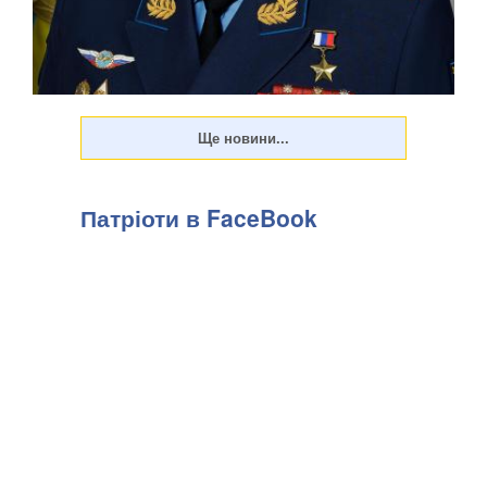
Патріоти в FaceBook
Російська влада дедалі рідше розкриває подробиці замахів
на високопоставлених військових. Показовим став вибух
біля ресторану Balzi Rossi у Москві, який стався наприкінці
минулого тижня, передають Патріоти України. За
офіційною інформацією, останнє пов...