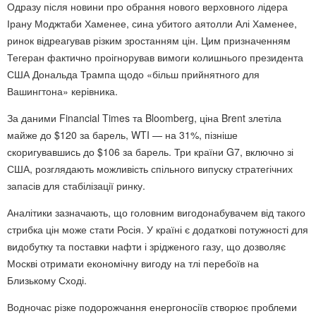
Одразу після новини про обрання нового верховного лідера
Ірану Моджтаби Хаменее, сина убитого аятолли Алі Хаменее,
ринок відреагував різким зростанням цін. Цим призначенням
Тегеран фактично проігнорував вимоги колишнього президента
США Дональда Трампа щодо «більш прийнятного для
Вашингтона» керівника.
За даними Financial Times та Bloomberg, ціна Brent злетіла
майже до $120 за барель, WTI — на 31%, пізніше
скоригувавшись до $106 за барель. Три країни G7, включно зі
США, розглядають можливість спільного випуску стратегічних
запасів для стабілізації ринку.
Аналітики зазначають, що головним вигодонабувачем від такого
стрибка цін може стати Росія. У країні є додаткові потужності для
видобутку та поставки нафти і зрідженого газу, що дозволяє
Москві отримати економічну вигоду на тлі перебоїв на
Близькому Сході.
Водночас різке подорожчання енергоносіїв створює проблеми