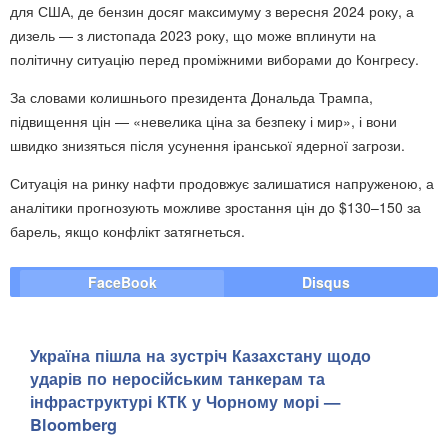
для США, де бензин досяг максимуму з вересня 2024 року, а
дизель — з листопада 2023 року, що може вплинути на
політичну ситуацію перед проміжними виборами до Конгресу.
За словами колишнього президента Дональда Трампа,
підвищення цін — «невелика ціна за безпеку і мир», і вони
швидко знизяться після усунення іранської ядерної загрози.
Ситуація на ринку нафти продовжує залишатися напруженою, а
аналітики прогнозують можливе зростання цін до $130–150 за
барель, якщо конфлікт затягнеться.
FaceBook
Disqus
Україна пішла на зустріч Казахстану щодо
ударів по неросійським танкерам та
інфраструктурі КТК у Чорному морі —
Bloomberg