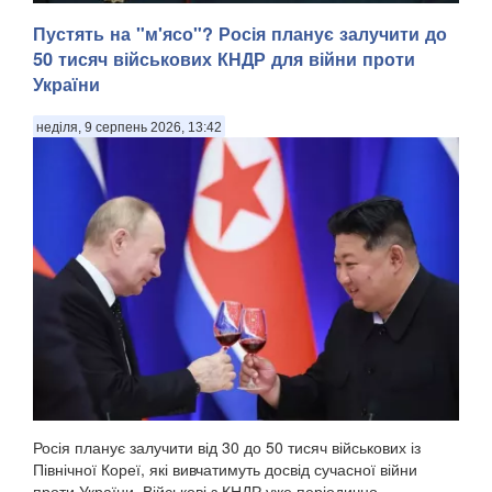
Пустять на "м'ясо"? Росія планує залучити до
50 тисяч військових КНДР для війни проти
України
неділя, 9 серпень 2026, 13:42
У Донецькій області українська армія ліквідувала
російського офіцера, полковника ЗС РФ Сергія Хвалова.
Ворожий військовий раніше двічі служив у Сирії, сприяючи
диктаторському режиму Башара Асада, передають
Патріоти України. Про це повідомив військовосл...
Росія планує залучити від 30 до 50 тисяч військових із
Північної Кореї, які вивчатимуть досвід сучасної війни
проти України. Військові з КНДР уже періодично