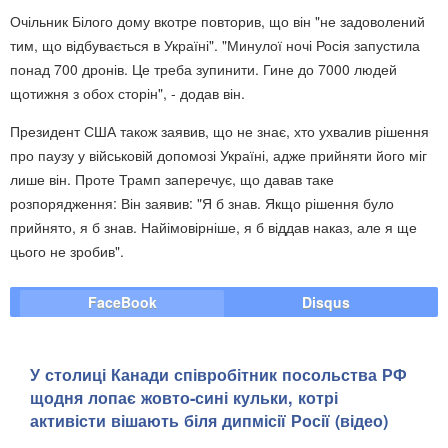
Очільник Білого дому вкотре повторив, що він "не задоволений
тим, що відбувається в Україні". "Минулої ночі Росія запустила
понад 700 дронів. Це треба зупинити. Гине до 7000 людей
щотижня з обох сторін", - додав він.
Президент США також заявив, що не знає, хто ухвалив рішення
про паузу у військовій допомозі Україні, адже прийняти його міг
лише він. Проте Трамп заперечує, що давав таке
розпорядження: Він заявив: "Я б знав. Якщо рішення було
прийнято, я б знав. Найімовірніше, я б віддав наказ, але я ще
цього не зробив".
FaceBook
Disqus
У столиці Канади співробітник посольства РФ
щодня лопає жовто-сині кульки, котрі
активісти вішають біля дипмісії Росії (відео)