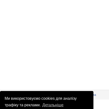
© Патріоти України 2026
Правова інформація
Реклама
Ми використовуємо cookies для аналізу
info
@
patrioty.org.ua
трафіку та реклами.
Детальніше