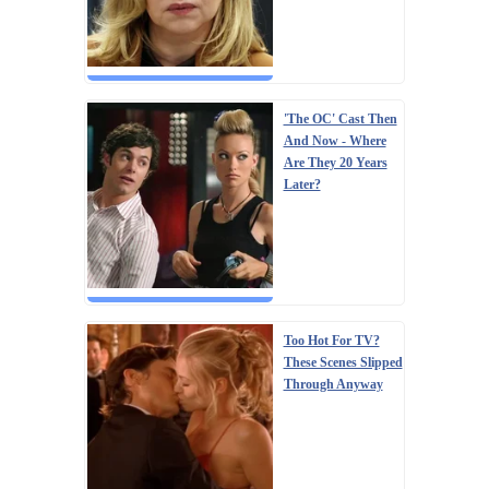
'The OC' Cast Then
And Now - Where
Are They 20 Years
Later?
Too Hot For TV?
These Scenes Slipped
Through Anyway