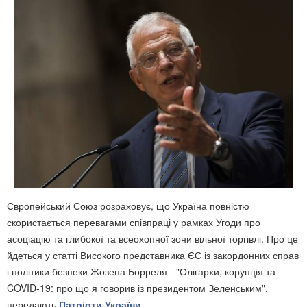
Європейський Союз розраховує, що Україна повністю
скористається перевагами співпраці у рамках Угоди про
асоціацію та глибокої та всеохопної зони вільної торгівлі. Про це
йдеться у статті Високого представника ЄС із закордонних справ
і політики безпеки Жозепа Борреля - "Олігархи, корупція та
COVID-19: про що я говорив із президентом Зеленським",
передають
Патріоти України.