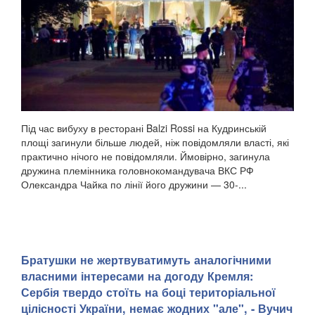
Під час вибуху в ресторані Balzi Rossi на Кудринській
площі загинули більше людей, ніж повідомляли власті, які
практично нічого не повідомляли. Ймовірно, загинула
дружина племінника головнокомандувача ВКС РФ
Олександра Чайка по лінії його дружини — 30-...
Братушки не жертвуватимуть аналогічними
власними інтересами на догоду Кремля:
Сербія твердо стоїть на боці територіальної
цілісності України, немає жодних "але", - Вучич