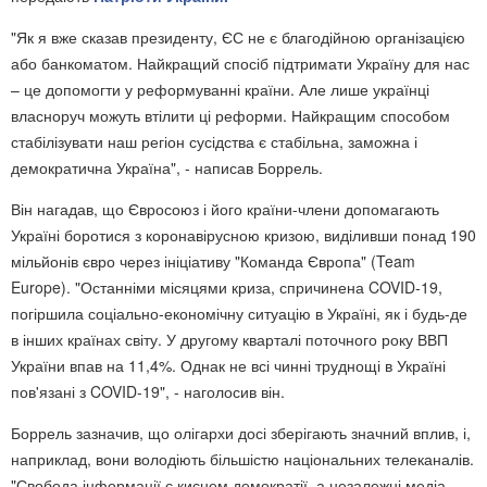
"Як я вже сказав президенту, ЄС не є благодійною організацією
або банкоматом. Найкращий спосіб підтримати Україну для нас
– це допомогти у реформуванні країни. Але лише українці
власноруч можуть втілити ці реформи. Найкращим способом
стабілізувати наш регіон сусідства є стабільна, заможна і
демократична Україна", - написав Боррель.
Він нагадав, що Євросоюз і його країни-члени допомагають
Україні боротися з коронавірусною кризою, виділивши понад 190
мільйонів євро через ініціативу "Команда Європа" (Team
Europe). "Останніми місяцями криза, спричинена COVID-19,
погіршила соціально-економічну ситуацію в Україні, як і будь-де
в інших країнах світу. У другому кварталі поточного року ВВП
України впав на 11,4%. Однак не всі чинні труднощі в Україні
пов'язані з COVID-19", - наголосив він.
Боррель зазначив, що олігархи досі зберігають значний вплив, і,
наприклад, вони володіють більшістю національних телеканалів.
"Свобода інформації є киснем демократії, а незалежні медіа