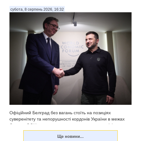
субота, 8 серпень 2026, 16:32
Офіційний Белград без вагань стоїть на позиціях
суверенітету та непорушності кордонів України в межах
Статуту ООН - жодних застережень чи компромісів у
цьому принципі немає. Про це заявив президент Сербії
Александр Вучич на спільній із президентом Воло...