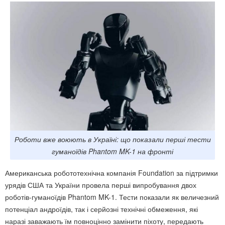
Роботи вже воюють в Україні: що показали перші тести
гуманоїдів Phantom MK-1 на фронті
Американська робототехнічна компанія Foundation за підтримки
урядів США та України провела перші випробування двох
роботів-гуманоїдів Phantom MK-1. Тести показали як величезний
потенціал андроїдів, так і серйозні технічні обмеження, які
наразі заважають їм повноцінно замінити піхоту, передають