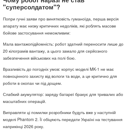
"суперсолдатом"?
Попри гучні заяви про винятковість гуманоїда, перша версія
апарату має низку критичних недоліків, які роблять масове
бойове застосування неможливим:
Мала вантажопідйомність: робот здатний переносити лише до
20 кілограмів вантажу, а цього замало для серйозного
забезпечення військових на полі бою.
Вразливість до погодніх умов: корпус моделі MK-1 не має
повноцінного захисту від вологи та води, а це критично для
роботи в окопах чи під дощем.
Слабкий акумулятор: заряду батареї бракує для тривалих або
масштабних операцій.
Виправляти ці помилки розробники будуть вже у наступній
моделі Phantom 2. Її обіцяють передати Україні на тестування
наприкінці 2026 року.