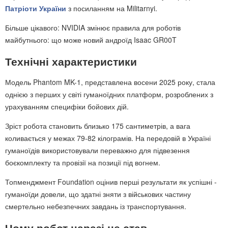
Патріоти України
з посиланням на Militarnyi.
Більше цікавого: NVIDIA змінює правила для роботів
майбутнього: що може новий андроїд Isaac GR00T
Технічні характеристики
Модель Phantom MK-1, представлена восени 2025 року, стала
однією з перших у світі гуманоїдних платформ, розроблених з
урахуванням специфіки бойових дій.
Зріст робота становить близько 175 сантиметрів, а вага
коливається у межах 79-82 кілограмів. На передовій в Україні
гуманоїдів використовували переважно для підвезення
боєкомплекту та провізії на позиції під вогнем.
Топменджмент Foundation оцінив перші результати як успішні -
гуманоїди довели, що здатні зняти з військових частину
смертельно небезпечних завдань із транспортування.
Чому робот наразі не став