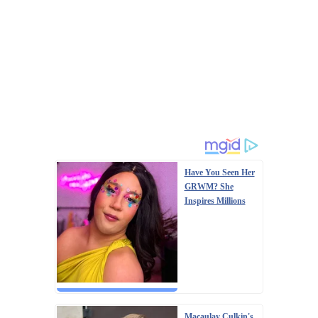
Have You Seen Her
GRWM? She
Inspires Millions
Macaulay Culkin's