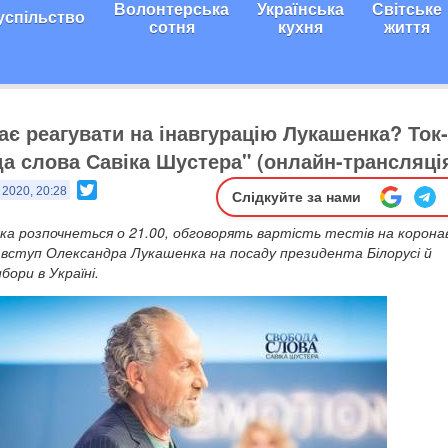
Волонтерська
Українська
Світське
успільство
сотня
кухня
життя
ає реагувати на інавгурацію Лукашенка? Ток-
а слова Савіка Шустера" (онлайн-трансляці
Twitter
 2020, 20:28
Слідкуйте за нами
яка розпочнеться о 21.00, обговорять вартість тестів на коронав
а вступ Олександра Лукашенка на посаду президента Білорусі й
бори в Україні.