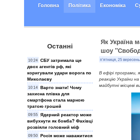
Головна
Політика
Економіка
С
Як Україна м
Останні
шоу "Свобод
СБУ затримала ще
п’ятниця, 25 вересень
10:24
двох агентів рф, які
коригували удари ворога по
В ефірі програми, 
Миколаєву
реакцію України н
майбутні місцеві ви
Варто знати! Чому
10:14
захисна плівка для
смартфона стала марною
тратою грошей
Ядерний реактор може
09:55
вибухнути як бомба? Фахівці
розвіяли головний міф
Росія може наважитися
09:50