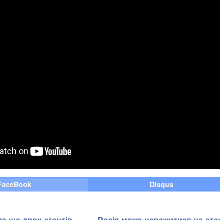
FaceBook
Disqus
а ще двох агентів
Росія може наважитися на ата