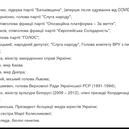
о, лідерка партії "Батьківщина", (вперше після одужання від COVID
нієнко, голова партії "Слуга народу";
півголова фракції партії "Опозиційна платформа – За життя";
ов, співголова фракції партії "Європейська Солідарність";
олова партії "ГОЛОС";
цький, народний депутат, "Слуга народу", Голова комітету ВРУ з п
;
, міністр закордонних справ України;
о, мер Києва
, мер Дніпра;
й, міський голова Львова;
шкевич, голова Верховної Ради Української РСР (1991-1994);
, міністр культури Білорусі (2009 – 2012), член президії Координац
;
нська, Президент Асоціації медіа-юристів України;
сестра Марії Колесникової;
яда, біолог-генетик.