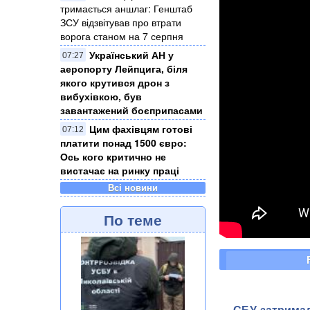
тримається аншлаг: Генштаб
ЗСУ відзвітував про втрати
ворога станом на 7 серпня
Український АН у
07:27
аеропорту Лейпцига, біля
якого крутився дрон з
вибухівкою, був
завантажений боєприпасами
Цим фахівцям готові
07:12
платити понад 1500 євро:
Ось кого критично не
вистачає на ринку праці
Всі новини
По теме
СБУ затримал