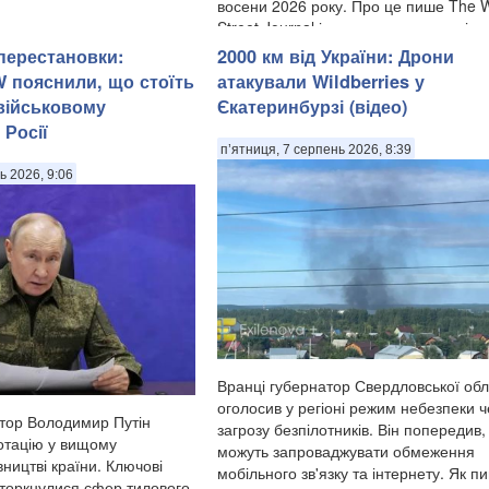
восени 2026 року. Про це пише The W
Street Journal із посиланням на оцінк
американської розвідки, передають
 перестановки:
2000 км від України: Дрони
Патріоти України. За даними розвідк
W пояснили, що стоїть
атакували Wildberries у
йдеться не лише ...
 військовому
Єкатеринбурзі (відео)
 Росії
п’ятниця, 7 серпень 2026, 8:39
ь 2026, 9:06
Вранці губернатор Свердловської обл
оголосив у регіоні режим небезпеки 
атор Володимир Путін
загрозу безпілотників. Він попередив
ротацію у вищому
можуть запроваджувати обмеження
вництві країни. Ключові
мобільного зв'язку та інтернету. Як п
 торкнулися сфер тилового