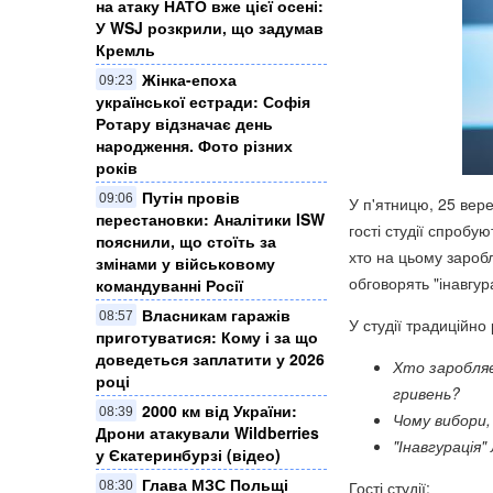
на атаку НАТО вже цієї осені:
У WSJ розкрили, що задумав
Кремль
Жінка-епоха
09:23
української естради: Софія
Ротару відзначає день
народження. Фото різних
років
Путін провів
09:06
У п'ятницю, 25 вер
перестановки: Аналітики ISW
гості студії спробу
пояснили, що стоїть за
хто на цьому заробл
змінами у військовому
обговорять "інавгур
командуванні Росії
Власникам гаражів
08:57
У студії традиційно
приготуватися: Кому і за що
доведеться заплатити у 2026
Хто заробляє
році
гривень?
2000 км від України:
08:39
Чому вибори,
Дрони атакували Wildberries
"Інавгурація
у Єкатеринбурзі (відео)
Глава МЗС Польщі
Гості студії:
08:30