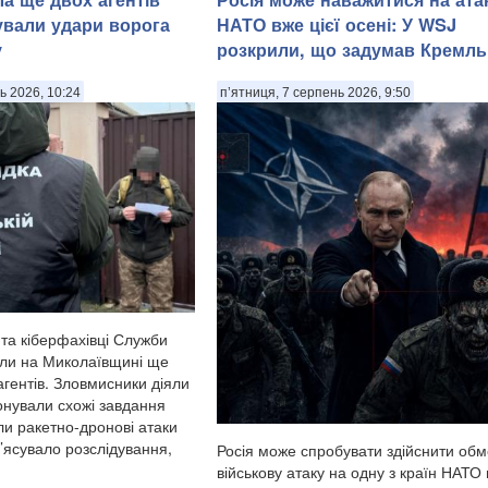
гували удари ворога
НАТО вже цієї осені: У WSJ
у
розкрили, що задумав Кремль
ь 2026, 10:24
п’ятниця, 7 серпень 2026, 9:50
 та кіберфахівці Служби
ли на Миколаївщині ще
агентів. Зловмисники діяли
онували схожі завдання
ли ракетно-дронові атаки
з’ясувало розслідування,
Росія може спробувати здійснити об
військову атаку на одну з країн НАТО