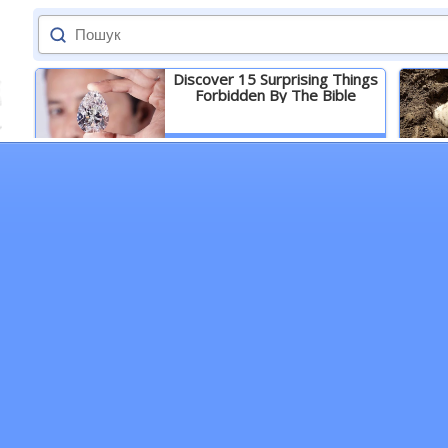
Discover 15 Surprising Things
Forbidden By The Bible
Детальніше