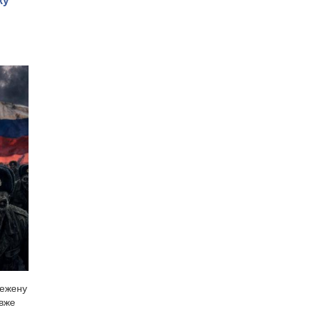
межену
 вже