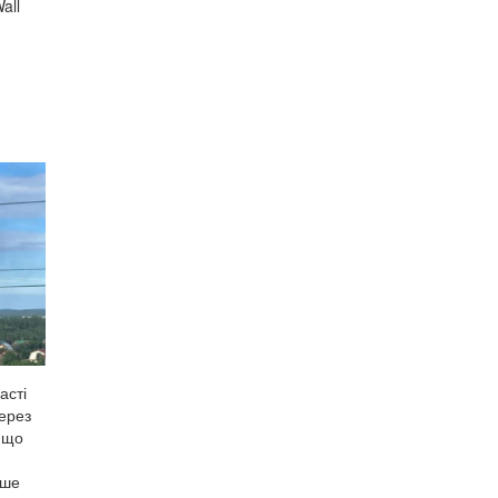
all
и
и США,
асті
через
, що
ише