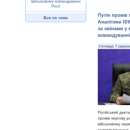
військовому командуванні
Росії
Путін провів
Все по теме
Аналітики IS
за змінами у
командуванні
п’ятниця, 7 серпен
Російський дикт
провів чергову 
військовому кері
кадрові рішення