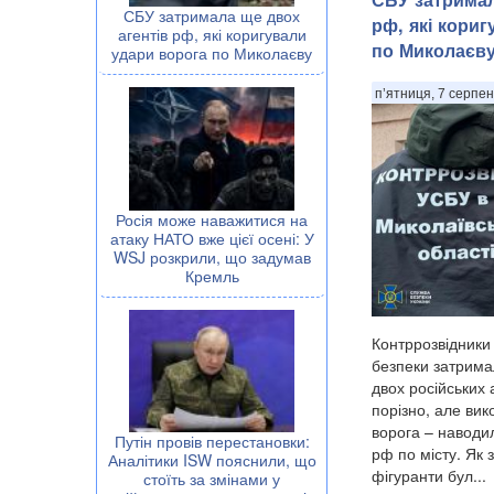
СБУ затримала ще двох
рф, які кори
агентів рф, які коригували
по Миколаєв
удари ворога по Миколаєву
п’ятниця, 7 серпен
Росія може наважитися на
атаку НАТО вже цієї осені: У
WSJ розкрили, що задумав
Кремль
Контррозвідники
безпеки затрима
двох російських 
порізно, але вик
ворога – наводи
Путін провів перестановки:
рф по місту. Як 
Аналітики ISW пояснили, що
фігуранти бул...
стоїть за змінами у