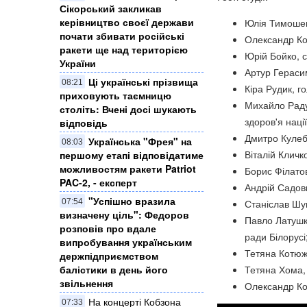
Сікорський закликав
керівництво своєї держави
Юлія Тимошенк
почати збивати російські
Олександр Кор
ракети ще над територією
Юрій Бойко, с
України
Артур Герасим
Ці українські прізвища
08:21
Кіра Рудик, г
приховують таємницю
Михайло Раду
століть: Вчені досі шукають
здоров'я нації
відповідь
Дмитро Кулеба
Українська "Фрея" на
08:03
Віталій Кличк
першому етапі відповідатиме
можливостям ракети Patriot
Борис Філатов
PAC-2, - експерт
Андрій Садови
"Успішно вразила
07:54
Станіслав Шу
визначену ціль": Федоров
Павло Латушко
розповів про вдале
ради Білорусі
випробування українським
Тетяна Котюжи
держпідприємством
балістики в день його
Тетяна Хома, 
звільнення
Олександр Кол
На концерті Кобзона
07:33