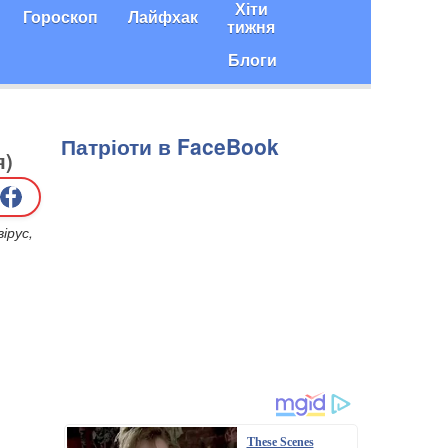
Хіти
Гороскоп
Лайфхак
тижня
Блоги
Патріоти в FaceBook
я)
ірус,
These Scenes