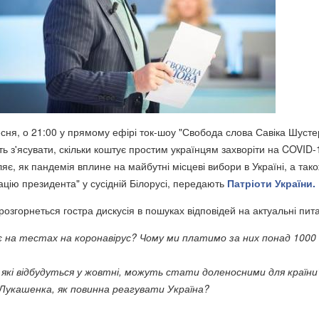
есня, о 21:00 у прямому ефірі ток-шоу "Свобода слова Савіка Шусте
ють з'ясувати, скільки коштує простим українцям захворіти на COVID-
яє, як пандемія вплине на майбутні місцеві вибори в Україні, а так
ацію президента" у сусідній Білорусі, передають
Патріоти України.
 розгорнеться гостра дискусія в пошуках відповідей на актуальні пит
 на тестах на коронавірус? Чому ми платимо за них понад 1000
 які відбудуться у жовтні, можуть стати доленосними для країни
" Лукашенка, як повинна реагувати Україна?