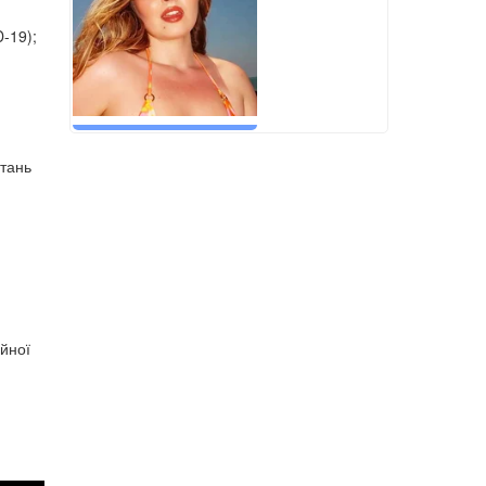
-19);
итань
ійної