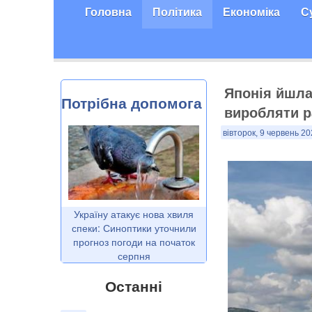
Головна
Політика
Економіка
С
Японія йшла 
Потрібна допомога
виробляти ра
вівторок, 9 червень 20
Україну атакує нова хвиля
спеки: Синоптики уточнили
прогноз погоди на початок
серпня
Останні