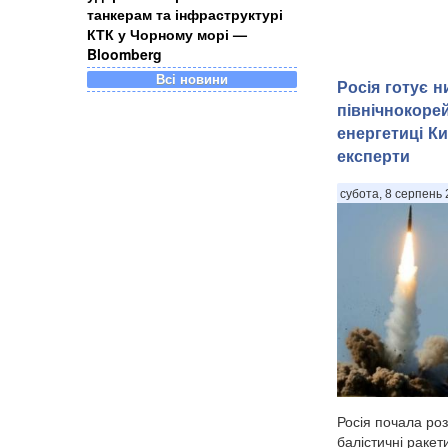
танкерам та інфраструктурі
КТК у Чорному морі —
Bloomberg
Всі новини
Росія готує 
північнокоре
енергетиці Ки
експерти
субота, 8 серпень 
Росія почала роз
балістичні ракет