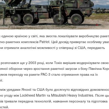
 єдиною країною у світі, яка змогла локалізувати виробництво раке
но-ракетних комплексів Patriot. Цей досвід привертає особливу ува
ни отримати аналогічні можливості у співпраці зі США, передають
 розпочався ще у 2003 році, коли Токіо вирішив модернізувати свою
ряної оборони через зростання ракетної загрози з боку
Північна Кор
умов переходу на ракети PAC-3 стало отримання права на їх
ї.
 між урядами Японії та США було досягнуто відповідних домовленос
но угоду між
Lockheed Martin
та
Mitsubishi Heavy Industries
. Після ць
ків тривали передача технологій, навчання персоналу та підготовка
остей.