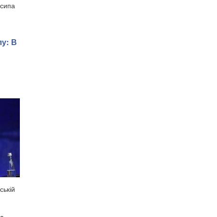
осипа
лу: В
ській