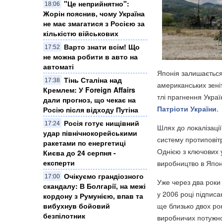
"Це неприйнятно":
18:06
Жорін пояснив, чому Україна
не має змагатися з Росією за
кількістю військових
Варто знати всім! Що
17:52
не можна робити в авто на
автоматі
Японія залишається
Тінь Сталіна над
17:38
американських зеніт
Кремлем: У Foreign Affairs
тлі прагнення Украї
дали прогноз, що чекає на
Патріоти України
.
Росію після відходу Путіна
Росія готує нищівний
17:24
Шлях до локалізації
удар північнокорейськими
систему протиповіт
ракетами по енергетиці
Однією з ключових 
Києва до 24 серпня -
експерти
виробництво в Японі
Очікуємо грандіозного
17:00
Уже через два роки
скандалу: В Болгарії, на межі
у 2006 році підписа
кордону з Румунією, впав та
ще близько двох ро
вибухнув бойовий
безпілотник
виробничих потужн