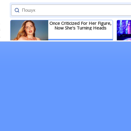
Once Criticized For Her Figure,
Now She's Turning Heads
Детальніше