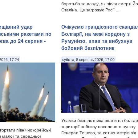
боротьба за владу, як після смерті Й
Сталіна. Це загрожує Росії ...
нищівний удар
Очікуємо грандіозного сканда
йськими ракетами по
Болгарії, на межі кордону з
єва до 24 серпня -
Румунією, впав та вибухнув
бойовий безпілотник
2026, 17:24
субота, 8 серпень 2026, 17:00
Уламки безпілотника впали на болгар
території поблизу населеного пункту
гортати північнокорейські
Генерал Тошево, за сотню метрів від
и малої та середньої