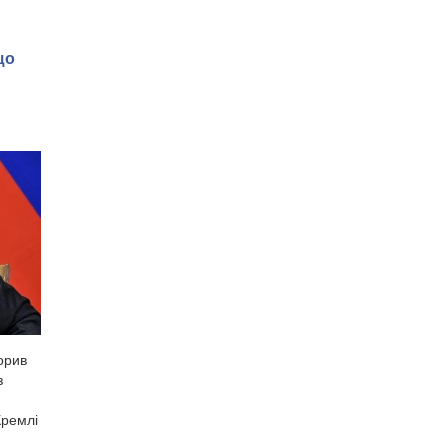
що
орив
з
Кремлі