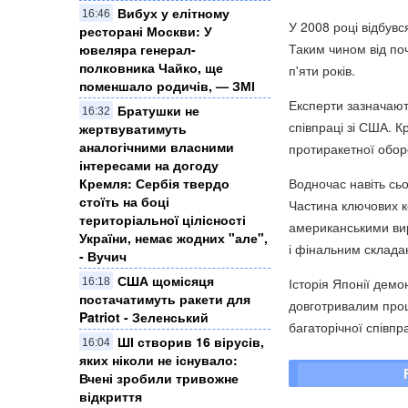
Вибух у елітному
16:46
У 2008 році відбувс
ресторані Москви: У
Таким чином від по
ювеляра генерал-
полковника Чайко, ще
п'яти років.
поменшало родичів, — ЗМІ
Експерти зазначают
Братушки не
16:32
співпраці зі США. Кр
жертвуватимуть
аналогічними власними
протиракетної оборо
інтересами на догоду
Водночас навіть сь
Кремля: Сербія твердо
стоїть на боці
Частина ключових к
територіальної цілісності
американськими вир
України, немає жодних "але",
і фінальним склада
- Вучич
США щомісяця
Історія Японії дем
16:18
постачатимуть ракети для
довготривалим проц
Patriot - Зеленський
багаторічної співп
ШІ створив 16 вірусів,
16:04
яких ніколи не існувало:
Вчені зробили тривожне
відкриття