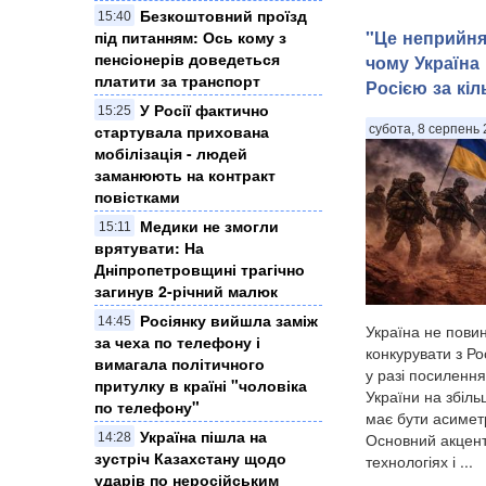
Безкоштовний проїзд
15:40
"Це неприйня
під питанням: Ось кому з
пенсіонерів доведеться
чому Україна 
платити за транспорт
Росією за кіл
У Росії фактично
15:25
стартувала прихована
субота, 8 серпень 
мобілізація - людей
заманюють на контракт
повістками
Медики не змогли
15:11
врятувати: На
Дніпропетровщині трагічно
загинув 2-річний малюк
Росіянку вийшла заміж
14:45
Україна не пови
за чеха по телефону і
конкурувати з Ро
вимагала політичного
у разі посилення
притулку в країні "чоловіка
України на збіл
по телефону"
має бути асимет
Україна пішла на
Основний акцент
14:28
зустріч Казахстану щодо
технологіях і ...
ударів по неросійським