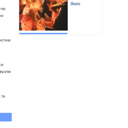
Hearts
тві.
ко
систем
ся
вузлів
 та