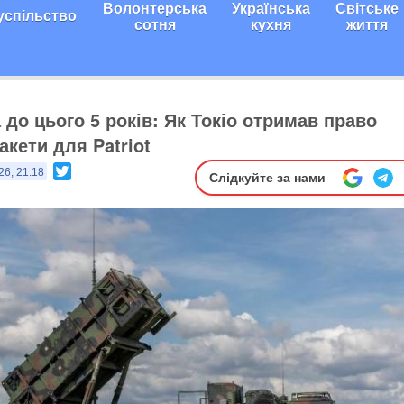
Волонтерська
Українська
Світське
успільство
сотня
кухня
життя
до цього 5 років: Як Токіо отримав право
кети для Patriot
Twitter
26, 21:18
Слідкуйте за нами