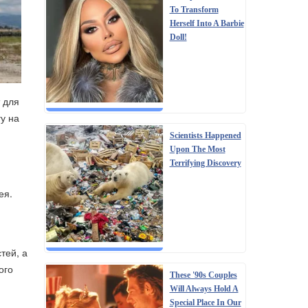
To Transform
Herself Into A Barbie
Doll!
т для
гу на
Scientists Happened
Upon The Most
Terrifying Discovery
ея
.
тей, а
ого
These '90s Couples
Will Always Hold A
Special Place In Our