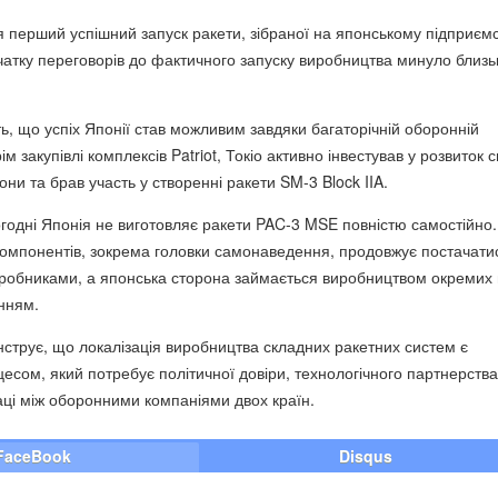
я перший успішний запуск ракети, зібраної на японському підприємс
чатку переговорів до фактичного запуску виробництва минуло близь
ь, що успіх Японії став можливим завдяки багаторічній оборонній
ім закупівлі комплексів Patriot, Токіо активно інвестував у розвиток 
ни та брав участь у створенні ракети SM-3 Block IIA.
огодні Японія не виготовляє ракети PAC-3 MSE повністю самостійно.
омпонентів, зокрема головки самонаведення, продовжує постачати
обниками, а японська сторона займається виробництвом окремих 
нням.
онструє, що локалізація виробництва складних ракетних систем є
есом, який потребує політичної довіри, технологічного партнерства
раці між оборонними компаніями двох країн.
FaceBook
Disqus