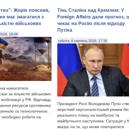
тно": Жорін пояснив,
Тінь Сталіна над Кремлем: У
не має змагатися з
Foreign Affairs дали прогноз, 
ькістю військових
чекає на Росію після відходу
Путіна
2026, 18:06
субота, 8 серпень 2026, 17:38
нна намагатися
сією за кількістю військових
 мобілізації у РФ. Відповідь
Президент Росії Володимир Путін ств
ьшення ресурсів противника
жорсткий персоналістський режим бе
ричною та технологічною.
реального плану на майбутнє та
 необхідно робити на
майбутнього наступника. Ситуація у 
вказує на те, що може повторитися