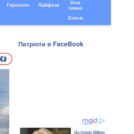
Хіти
Гороскоп
Лайфхак
тижня
Блоги
Патріоти в FaceBook
She Spends Millions