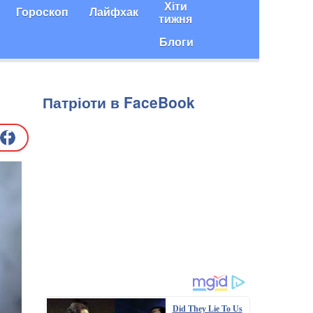
Хіти
Гороскоп
Лайфхак
тижня
Блоги
Патріоти в FaceBook
Did They Lie To Us