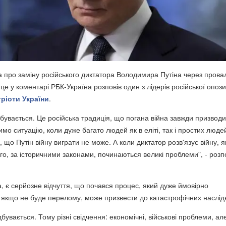
а про заміну російського диктатора Володимира Путіна через прова
 це у коментарі РБК-Україна розповів один з лідерів російської опози
ріоти України
.
дбувається. Це російська традиція, що погана війна завжди призводи
чимо ситуацію, коли дуже багато людей як в еліті, так і простих люде
 що Путін війну виграти не може. А коли диктатор розв'язує війну, я
го, за історичними законами, починаються великі проблеми", - розп
, є серйозне відчуття, що почався процес, який дуже ймовірно
якщо не буде перелому, може призвести до катастрофічних наслідк
бувається. Тому різні свідчення: економічні, військові проблеми, ал