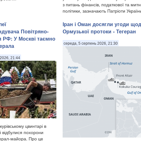
з питань фінансів, податкової та митн
політики, зазначають Патріоти України
Дубінський, як...
леї
Іран і Оман досягли угоди що
дувача Повітряно-
Ормузької протоки - Тегеран
л РФ: У Москві таємно
середа, 5 серпень 2026, 21:30
ерала
2026, 21:44
курівському цвинтарі в
і відбулися похорони
ерал-майора. Про це