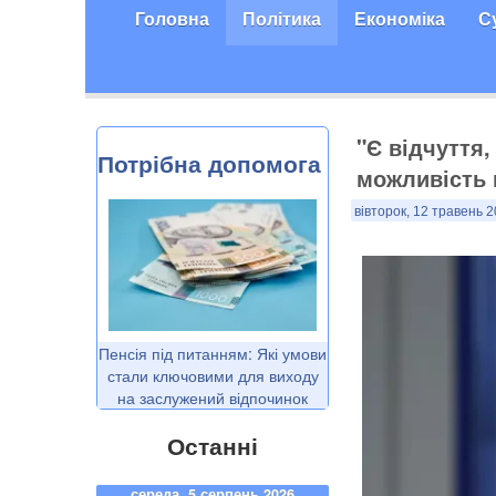
Головна
Політика
Економіка
С
"Є відчуття
Потрібна допомога
можливість 
вівторок, 12 травень 2
Пенсія під питанням: Які умови
стали ключовими для виходу
на заслужений відпочинок
Останні
середа, 5 серпень 2026