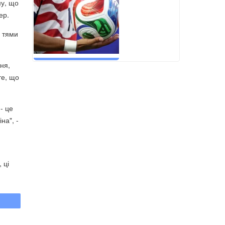
му, що
ер.
о тями
ня,
те, що
- це
на", -
 ці