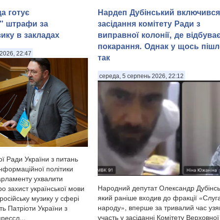
а готує
Нардеп Дубінський включився
і" штрафи за
засідання комітету Ради з
зику в закладах
виправної колонії, де відбува
покарання. Однак у щось пішл
2026, 22:47
так
середа, 5 серпень 2026, 22:12
ї Ради України з питань
інформаційної політики
арламенту ухвалити
Народний депутат Олександр Дубінсь
о захист української мови
який раніше входив до фракції «Слуг
російську музику у сфері
народу», вперше за тривалий час узя
ь Патріоти України з
участь у засіданні Комітету Верховно
рессл...