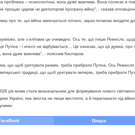
на проблема – психологічна, вона дуже важлива. Вона полягає в то
не прощає цареві чи диктаторові програну війну", - сказав опозиціон
мка про те, що війна закінчується погано, зараз починає входити д
зуміємо, але з елітами це очевидно. Ось те, що пише Ремесло, щод
ця Путіна - і нічого не відбувається… Це означає, що ця думка, про 
, вона дуже важлива", - пояснив Каспаров.
умка, що щоб урятувати режим, треба прибрати Путіна. Ось Ремесло 
 імперської традиції, що щоб урятувати імперію, треба прибрати Путі
2026 рік може стати визначальним для формування нового світового
дяки Україні, яка змогла не лише вистояти, а й переламати хід війни,
учими.
FaceBook
Disqus