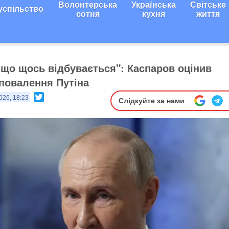
Волонтерська
Українська
Світське
успільство
сотня
кухня
життя
, що щось відбувається": Каспаров оцінив
повалення Путіна
Twitter
026, 18:23
Слідкуйте за нами