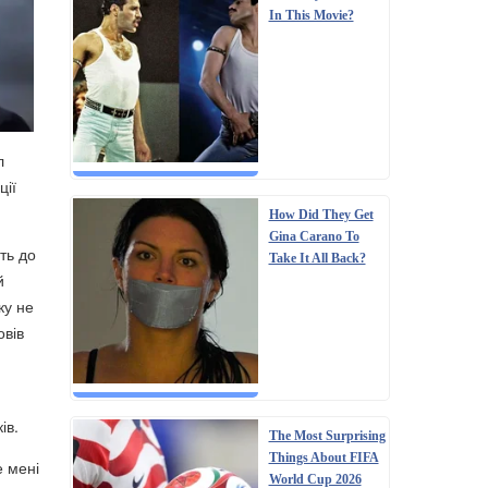
In This Movie?
л
ції
How Did They Get
Gina Carano To
ть до
Take It All Back?
й
ку не
овів
ів.
The Most Surprising
Things About FIFA
е мені
World Cup 2026