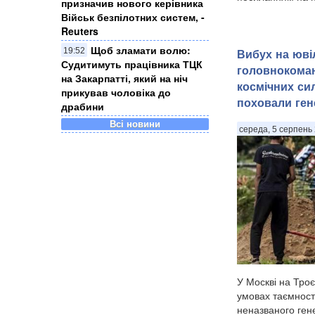
призначив нового керівника
Військ безпілотних систем, -
Reuters
Щоб зламати волю:
19:52
Вибух на юві
Судитимуть працівника ТЦК
головнокоман
на Закарпатті, який на ніч
космічних си
прикував чоловіка до
поховали ген
драбини
Всі новини
середа, 5 серпень 
У Москві на Троє
умовах таємност
неназваного ген