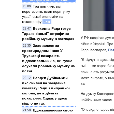
Три помилки, які
23:00
перетворять план порятунку
української економіки на
катастрофу
Блог
Верховна Рада готує
22:47
"драконівські" штрафи за
У РФ назріває думк
російську музику в закладах
війни в Україні. Про
Заховалася за
22:35
Гаррі Каспаров,
Пат
простирадлом і все: У
Трускавці покарають
"Є відчуття щось ві
відпочивальників, які гучно
змін. І ми зараз ба
слухали російську музику на
пляжі
починають розуміти,
може виграти, у ньо
Нардеп Дубінський
22:12
включився на засідання
він.
комітету Ради з виправної
колонії, де відбуває
На думку Каспарова
покарання. Однак у щось
найближчим часом, 
пішло не так
"Очевидно, щось від
Вдосканалюємо свою
21:58