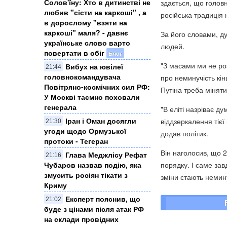
Солов'їну: Хто в дитинстві не
здається, що голов
любив "сісти на каркоші" , а
російська традиція 
в дорослому "взяти на
каркоші" маля? - давнє
За його словами, ду
українське слово варто
людей.
повертати в обіг
Блог
"З масами ми не ро
Вибух на ювілеї
21:44
головнокомандувача
про неминучість кін
Повітряно-космічних сил РФ:
Путіна треба міняти
У Москві таємно поховали
генерала
"В еліті назріває д
Іран і Оман досягли
віддзеркалення тієї
21:30
угоди щодо Ормузької
додав політик.
протоки - Тегеран
Він наголосив, що 
Глава Меджлісу Рефат
21:16
порядку. І саме зав
Чубаров назвав подію, яка
змусить росіян тікати з
зміни стають немин
Криму
Експерт пояснив, що
21:02
буде з цінами після атак РФ
на склади провідних