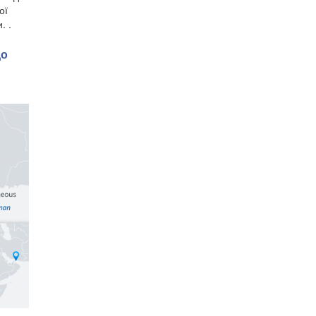
ої
. .
до