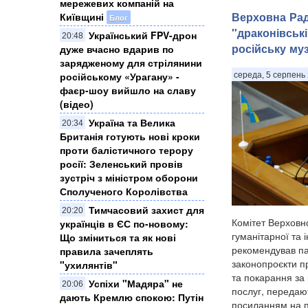
мережевих компаній на
Верховна Рад
Київщині
Блог
"драконівськ
Український FPV-дрон
20:48
російську му
дуже вчасно вдарив по
зарядженому для стрілянини
російському «Урагану» -
середа, 5 серпень 
фаєр-шоу вийшло на славу
(відео)
Україна та Велика
20:34
Британія готують нові кроки
проти балістичного терору
росії: Зеленський провів
зустріч з міністром оборони
Сполученого Королівства
Тимчасовий захист для
20:20
Комітет Верховно
українців в ЄС по-новому:
гуманітарної та 
Що зміниться та як нові
рекомендував п
правила зачеплять
законопроєкти пр
"ухилянтів"
та покарання за 
Успіхи "Мадяра" не
20:06
послуг, передают
дають Кремлю спокою: Путін
посиланням на п