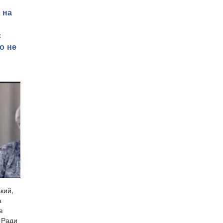
 на
є
о не
кий,
а
в
ї Ради