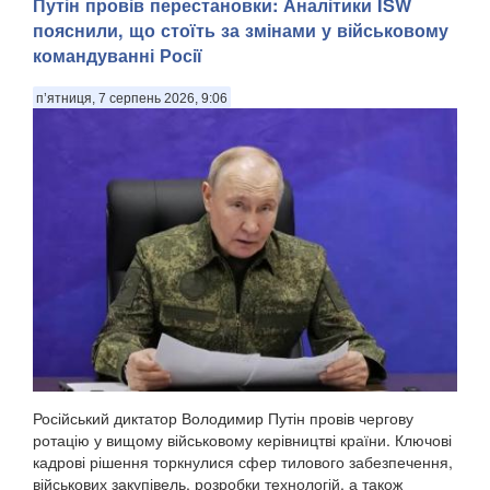
Путін провів перестановки: Аналітики ISW
атаку на одну з країн НАТО вже восени 2026 року. Про це
пояснили, що стоїть за змінами у військовому
пише The Wall Street Journal із посиланням на оцінки
командуванні Росії
американської розвідки, передають Патріоти України. За
даними розвідки США, йдеться не лише ...
п’ятниця, 7 серпень 2026, 9:06
Російський диктатор Володимир Путін провів чергову
ротацію у вищому військовому керівництві країни. Ключові
кадрові рішення торкнулися сфер тилового забезпечення,
військових закупівель, розробки технологій, а також