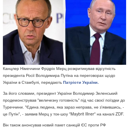
Канцлер Німеччини Фрідріх Мерц розкритикував відсутність
президента Росії Володимира Путіна на переговорах щодо
України в Стамбулі, передають
Патріоти України.
За його словами, президент України Володимир Зеленський
продемонстрував "величезну готовність" під час своєї поїздки до
Туреччини. "Єдина людина, яка зараз неправа, не з'явившись, -
це Путін", - заявив Мерц у ток-шоу "Maybrit Illner" на каналі ZDF.
Він також анонсував новий пакет санкцій ЄС проти РФ