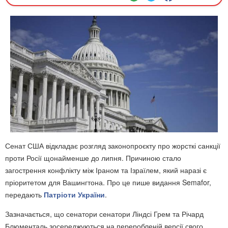
Сенат США відкладає розгляд законопроєкту про жорсткі санкції
проти Росії щонайменше до липня. Причиною стало
загострення конфлікту між Іраном та Ізраїлем, який наразі є
пріоритетом для Вашингтона. Про це пише видання Semafor,
передають
Патріоти України
.
Зазначається, що сенатори сенатори Ліндсі Грем та Річард
Блюменталь зосереджуються на переробленій версії свого