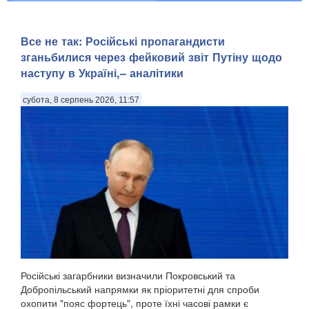
Все не так: Російські пропагандисти
зганьбилися через фейковий звіт Путіну щодо
наступу в Україні,– аналітики
субота, 8 серпень 2026, 11:57
Російські загарбники визначили Покровський та
Добропільський напрямки як пріоритетні для спроби
охопити "пояс фортець", проте їхні часові рамки є