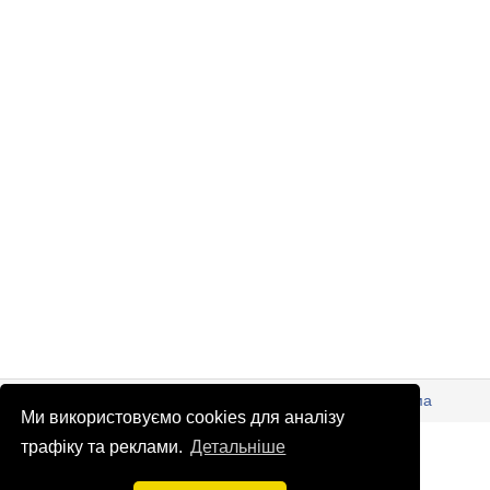
© Патріоти України 2026
Правова інформація
Реклама
Ми використовуємо cookies для аналізу
info
@
patrioty.org.ua
трафіку та реклами.
Детальніше