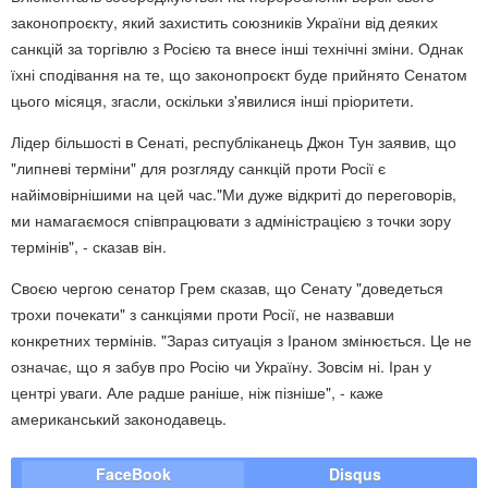
законопроєкту, який захистить союзників України від деяких
санкцій за торгівлю з Росією та внесе інші технічні зміни. Однак
їхні сподівання на те, що законопроєкт буде прийнято Сенатом
цього місяця, згасли, оскільки з'явилися інші пріоритети.
Лідер більшості в Сенаті, республіканець Джон Тун заявив, що
"липневі терміни" для розгляду санкцій проти Росії є
найімовірнішими на цей час."Ми дуже відкриті до переговорів,
ми намагаємося співпрацювати з адміністрацією з точки зору
термінів", - сказав він.
Своєю чергою сенатор Грем сказав, що Сенату "доведеться
трохи почекати" з санкціями проти Росії, не назвавши
конкретних термінів. "Зараз ситуація з Іраном змінюється. Це не
означає, що я забув про Росію чи Україну. Зовсім ні. Іран у
центрі уваги. Але радше раніше, ніж пізніше", - каже
американський законодавець.
FaceBook
Disqus