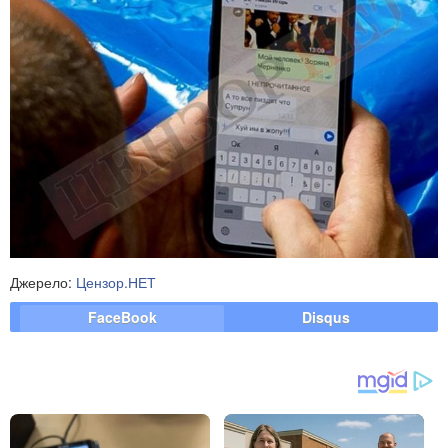
Джерело:
Цензор.НЕТ
FaceBook
Disqus