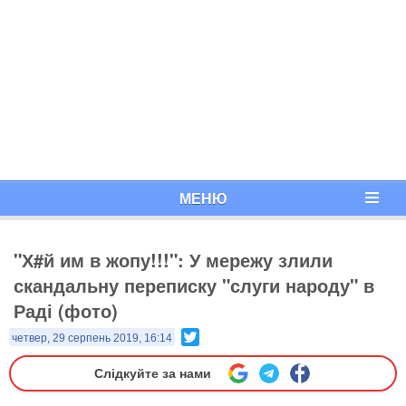
МЕНЮ
"Х#й им в жопу!!!": У мережу злили
скандальну переписку "слуги народу" в
Раді (фото)
Twitter
четвер, 29 серпень 2019, 16:14
Слідкуйте за нами