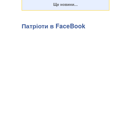
Патріоти в FaceBook
Російська влада дедалі рідше розкриває подробиці замахів
на високопоставлених військових. Показовим став вибух
біля ресторану Balzi Rossi у Москві, який стався наприкінці
минулого тижня, передають Патріоти України. За
офіційною інформацією, останнє пов...