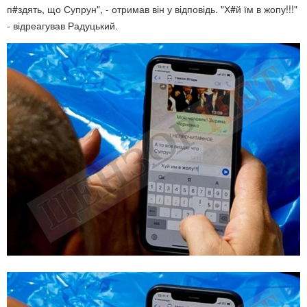
п#здять, що Супрун", - отримав він у відповідь. "Х#й їм в жопу!!!"
- відреагував Радуцький.