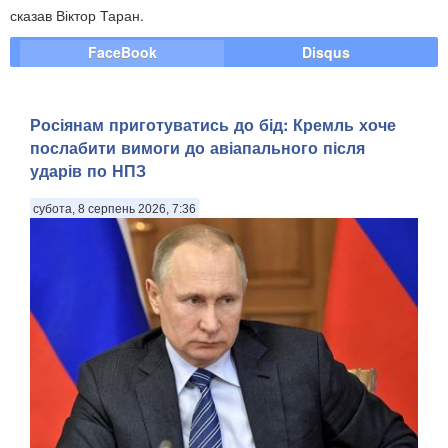
сказав Віктор Таран.
FaceBook
Disqus
Росіянам приготуватись до бід: Кремль хоче
послабити вимоги до авіапального після
ударів по НПЗ
субота, 8 серпень 2026, 7:36