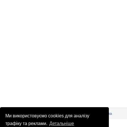
© Патріоти України 2026
Правова інформація
Реклама
Ми використовуємо cookies для аналізу
info
@
patrioty.org.ua
трафіку та реклами.
Детальніше