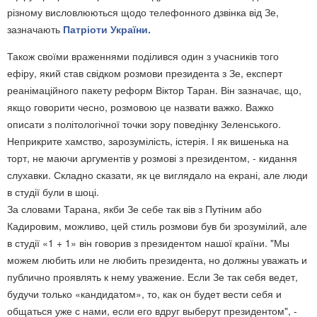
різному висловлюються щодо телефонного дзвінка від Зе,
зазначають
Патріоти України.
Також своїми враженнями поділився один з учасників того
ефіру, який став свідком розмови президента з Зе, експерт
реанімаційного пакету реформ Віктор Таран. Він зазначає, що,
якщо говорити чесно, розмовою це назвати важко. Важко
описати з політологічної точки зору поведінку Зеленського.
Неприкрите хамство, зарозумілість, істерія. І як вишенька на
торт, не маючи аргументів у розмові з президентом, - кидання
слухавки. Складно сказати, як це виглядало на екрані, але люди
в студії були в шоці.
За словами Тарана, якби Зе себе так вів з Путіним або
Кадировим, можливо, цей стиль розмови був би зрозумілий, але
в студії «1 + 1» він говорив з президентом нашої країни. "Мы
можем любить или не любить президента, но должны уважать и
публично проявлять к нему уважение. Если Зе так себя ведет,
будучи только «кандидатом», то, как он будет вести себя и
общаться уже с нами, если его вдруг выберут президентом", -