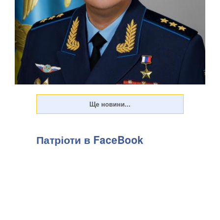
Патріоти в FaceBook
Російська влада дедалі рідше розкриває подробиці замахів
на високопоставлених військових. Показовим став вибух
біля ресторану Balzi Rossi у Москві, який стався наприкінці
минулого тижня, передають Патріоти України. За
офіційною інформацією, останнє пов...