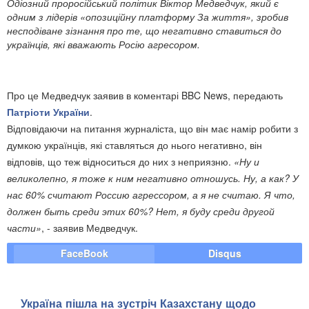
Одіозний проросійський політик Віктор Медведчук, який є
одним з лідерів «опозиційну платформу За життя», зробив
несподіване зізнання про те, що негативно ставиться до
українців, які вважають Росію агресором.
Про це Медведчук заявив в коментарі BBC News, передають
Патріоти України
.
Відповідаючи на питання журналіста, що він має намір робити з
думкою українців, які ставляться до нього негативно, він
відповів, що теж відноситься до них з неприязню.
«Ну и
великолепно, я тоже к ним негативно отношусь. Ну, а как? У
нас 60% считают Россию агрессором, а я не считаю. Я что,
должен быть среди этих 60%? Нет, я буду среди другой
части»
, - заявив Медведчук.
FaceBook
Disqus
Україна пішла на зустріч Казахстану щодо