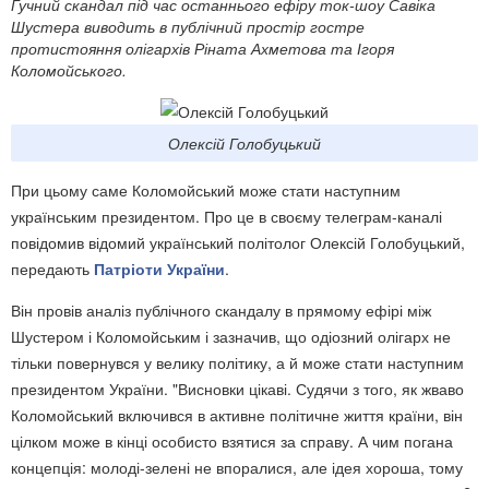
Гучний скандал під час останнього ефіру ток-шоу Савіка
Шустера виводить в публічний простір гостре
протистояння олігархів Ріната Ахметова та Ігоря
Коломойського.
Олексій Голобуцький
При цьому саме Коломойський може стати наступним
українським президентом. Про це в своєму телеграм-каналі
повідомив відомий український політолог Олексій Голобуцький,
передають
Патріоти України
.
Він провів аналіз публічного скандалу в прямому ефірі між
Шустером і Коломойським і зазначив, що одіозний олігарх не
тільки повернувся у велику політику, а й може стати наступним
президентом України. "Висновки цікаві. Судячи з того, як жваво
Коломойський включився в активне політичне життя країни, він
цілком може в кінці особисто взятися за справу. А чим погана
концепція: молоді-зелені не впоралися, але ідея хороша, тому