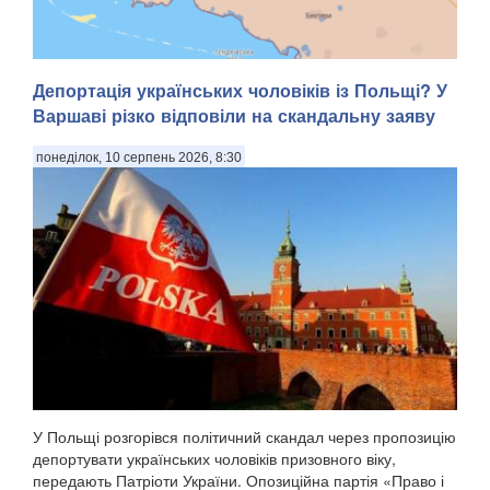
Депортація українських чоловіків із Польщі? У
Варшаві різко відповіли на скандальну заяву
Сили оборони перерізали логістику російських військ на
понеділок, 10 серпень 2026, 8:30
Кінбурнському півострові на Миколаївщині. За даними
ЗСУ, півострів перебуває під повним вогневим контролем,
а противник намагається втекти з позицій через брак
боєприпасів, пального та продовольств...
У Польщі розгорівся політичний скандал через пропозицію
депортувати українських чоловіків призовного віку,
передають Патріоти України. Опозиційна партія «Право і