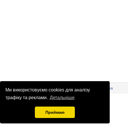
© Патріоти України 2026
Правова інформація
Реклама
Ми використовуємо cookies для аналізу
info
@
patrioty.org.ua
трафіку та реклами.
Детальніше
Приймаю