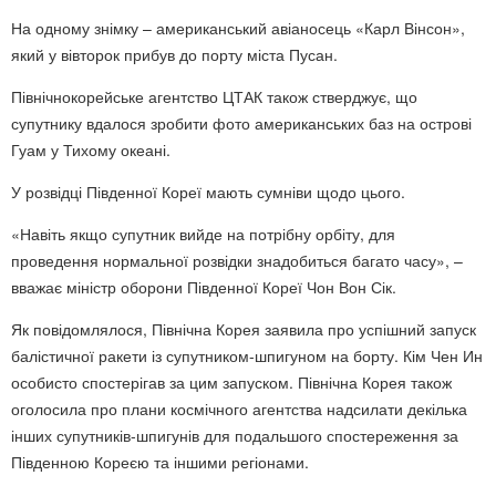
На одному знімку – американський авіаносець «Карл Вінсон»,
який у вівторок прибув до порту міста Пусан.
Північнокорейське агентство ЦТАК також стверджує, що
супутнику вдалося зробити фото американських баз на острові
Гуам у Тихому океані.
У розвідці Південної Кореї мають сумніви щодо цього.
«Навіть якщо супутник вийде на потрібну орбіту, для
проведення нормальної розвідки знадобиться багато часу», –
вважає міністр оборони Південної Кореї Чон Вон Сік.
Як повідомлялося, Північна Корея заявила про успішний запуск
балістичної ракети із супутником-шпигуном на борту. Кім Чен Ин
особисто спостерігав за цим запуском. Північна Корея також
оголосила про плани космічного агентства надсилати декілька
інших супутників-шпигунів для подальшого спостереження за
Південною Кореєю та іншими регіонами.