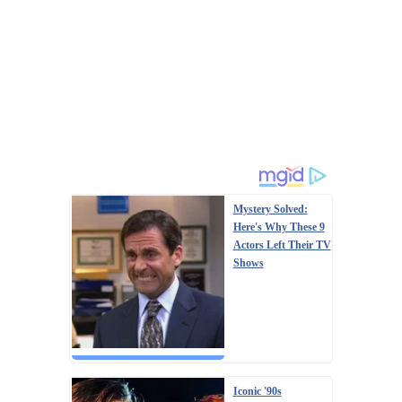
Mystery Solved:
Here's Why These 9
Actors Left Their TV
Shows
Iconic '90s