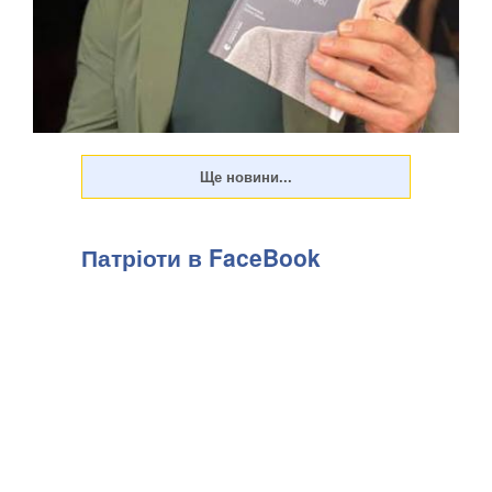
Патріоти в FaceBook
Колишній чемпіон світу у надважкій вазі Володимир Кличко
представив у Львові перші примірники україномовного
видання книги «FACE the Challenge», яку він створив у
співавторстві з Тетяною Кіль, зазначають Патріоти України.
. «Я дуже радий, що «FACE the...