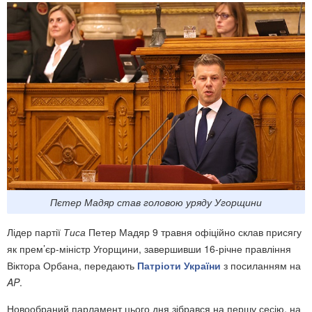
Пєтер Мадяр став головою уряду Угорщини
Лідер партії
Тиса
Петер Мадяр 9 травня офіційно склав присягу
як прем’єр-міністр Угорщини, завершивши 16-річне правління
Віктора Орбана, передають
Патріоти України
з посиланням на
AP
.
Новообраний парламент цього дня зібрався на першу сесію, на