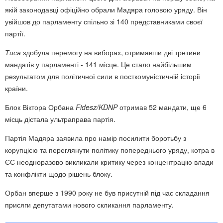
якій законодавці офіційно обрали Мадяра головою уряду. Він
увійшов до парламенту спільно зі 140 представниками своєї
партії.
Тиса
здобула перемогу на виборах, отримавши дві третини
мандатів у парламенті - 141 місце. Це стало найбільшим
результатом для політичної сили в посткомуністичній історії
країни.
Блок Віктора Орбана
Fidesz/KDNP
отримав 52 мандати, ще 6
місць дістала ультраправа партія.
Партія Мадяра заявила про намір посилити боротьбу з
корупцією та переглянути політику попереднього уряду, котра в
ЄС неодноразово викликали критику через концентрацію влади
та конфлікти щодо рішень блоку.
Орбан вперше з 1990 року не був присутній під час складання
присяги депутатами нового скликання парламенту.