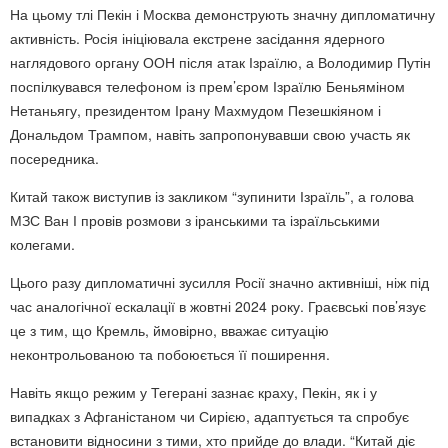
На цьому тлі Пекін і Москва демонструють значну дипломатичну
активність. Росія ініціювала екстрене засідання ядерного
наглядового органу ООН після атак Ізраїлю, а Володимир Путін
поспілкувався телефоном із прем’єром Ізраїлю Беньяміном
Нетаньягу, президентом Ірану Махмудом Пезешкіяном і
Дональдом Трампом, навіть запропонувавши свою участь як
посередника.
Китай також виступив із закликом “зупинити Ізраїль”, а голова
МЗС Ван І провів розмови з іранськими та ізраїльськими
колегами.
Цього разу дипломатичні зусилля Росії значно активніші, ніж під
час аналогічної ескалації в жовтні 2024 року. Граєвські пов’язує
це з тим, що Кремль, ймовірно, вважає ситуацію
неконтрольованою та побоюється її поширення.
Навіть якщо режим у Тегерані зазнає краху, Пекін, як і у
випадках з Афганістаном чи Сирією, адаптується та спробує
встановити відносини з тими, хто прийде до влади. “Китай діє