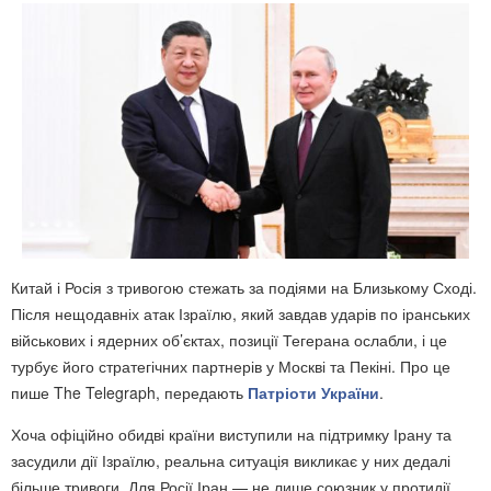
Китай і Росія з тривогою стежать за подіями на Близькому Сході.
Після нещодавніх атак Ізраїлю, який завдав ударів по іранських
військових і ядерних об’єктах, позиції Тегерана ослабли, і це
турбує його стратегічних партнерів у Москві та Пекіні. Про це
пише The Telegraph, передають
Патріоти України
.
Хоча офіційно обидві країни виступили на підтримку Ірану та
засудили дії Ізраїлю, реальна ситуація викликає у них дедалі
більше тривоги. Для Росії Іран — не лише союзник у протидії