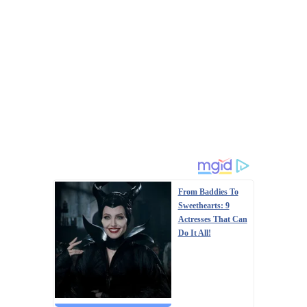
From Baddies To
Sweethearts: 9
Actresses That Can
Do It All!