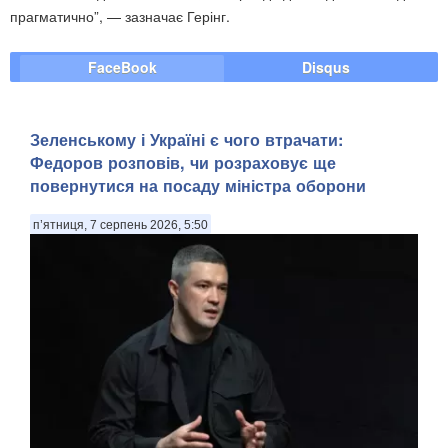
прагматично”, — зазначає Герінг.
FaceBook
Disqus
Зеленському і Україні є чого втрачати:
Федоров розповів, чи розраховує ще
повернутися на посаду міністра оборони
п’ятниця, 7 серпень 2026, 5:50