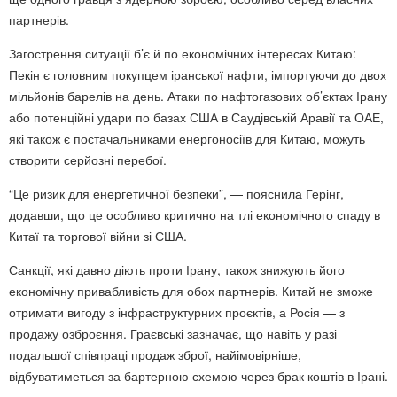
партнерів.
Загострення ситуації б’є й по економічних інтересах Китаю:
Пекін є головним покупцем іранської нафти, імпортуючи до двох
мільйонів барелів на день. Атаки по нафтогазових об’єктах Ірану
або потенційні удари по базах США в Саудівській Аравії та ОАЕ,
які також є постачальниками енергоносіїв для Китаю, можуть
створити серйозні перебої.
“Це ризик для енергетичної безпеки”, — пояснила Герінг,
додавши, що це особливо критично на тлі економічного спаду в
Китаї та торгової війни зі США.
Санкції, які давно діють проти Ірану, також знижують його
економічну привабливість для обох партнерів. Китай не зможе
отримати вигоду з інфраструктурних проєктів, а Росія — з
продажу озброєння. Граєвські зазначає, що навіть у разі
подальшої співпраці продаж зброї, найімовірніше,
відбуватиметься за бартерною схемою через брак коштів в Ірані.