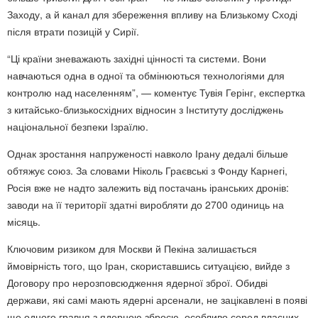
Заходу, а й канал для збереження впливу на Близькому Сході
після втрати позицій у Сирії.
“Ці країни зневажають західні цінності та системи. Вони
навчаються одна в одної та обмінюються технологіями для
контролю над населенням”, — коментує Тувія Герінг, експертка
з китайсько-близькосхідних відносин з Інституту досліджень
національної безпеки Ізраїлю.
Однак зростання напруженості навколо Ірану дедалі більше
обтяжує союз. За словами Ніколь Граєвські з Фонду Карнегі,
Росія вже не надто залежить від постачань іранських дронів:
заводи на її території здатні виробляти до 2700 одиниць на
місяць.
Ключовим ризиком для Москви й Пекіна залишається
ймовірність того, що Іран, скориставшись ситуацією, вийде з
Договору про нерозповсюдження ядерної зброї. Обидві
держави, які самі мають ядерні арсенали, не зацікавлені в появі
ще одного гравця з ядерною зброєю, особливо серед власних