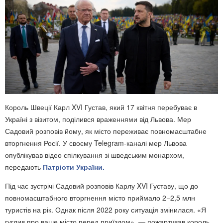
Король Швеції Карл XVI Густав, який 17 квітня перебуває в
Україні з візитом, поділився враженнями від Львова. Мер
Садовий розповів йому, як місто переживає повномасштабне
вторгнення Росії. У своєму Telegram-каналі мер Львова
опублікував відео спілкування зі шведським монархом,
передають
Патріоти України.
Під час зустрічі Садовий розповів Карлу XVI Густаву, що до
повномасштабного вторгнення місто приймало 2−2,5 млн
туристів на рік. Однак після 2022 року ситуація змінилася. «Я
гуглив про ваше місто перед приїздом», — пожартував король.