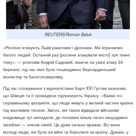
REUTERS/Roman Baluk
«Росіяни атакують Львів ракетами і дронами. Ми втрачаємо
багато людей. Останній раз [росіяни атакували місто] три тижні
тому», — розповів Андрій Садовий, маючи на увазі атаку 24
березня, під час якої було пошкоджено Бернардинський
монастир та багатоповерхівку.
Під час спілкування з журналістами Карл XVI Густав зазначив,
що Швеція та її громадяни підтримують Україну. «Важко по-
справжньому зрозуміти, що люди живуть у великій частині країни
під жахливим тиском. Звісно, ми також відвідали військове
кладовище тут неподалік, де поховані кілька тисяч нещодавно
загиблих — членів сімей. Це дуже сильно вражає. Всі вони
молоді люди, які були на війні та боролися за країну. Думаю, у