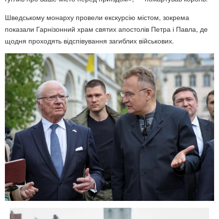
Шведському монарху провели екскурсію містом, зокрема
показали Гарнізонний храм святих апостолів Петра і Павла, де
щодня проходять відспівування загиблих військових.