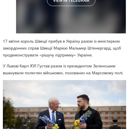
17 квітня король Швеції прибув в Україну разом із міністеркою
закордонних справ Швеції Марією Мальмер Штенергард, щоб
продемонструвати «рішучу підтримку» України.
У Львові Карл XVI Густав разом із президентом Зеленським
вшанували полеглих військових, похованих на Марсовому полі.