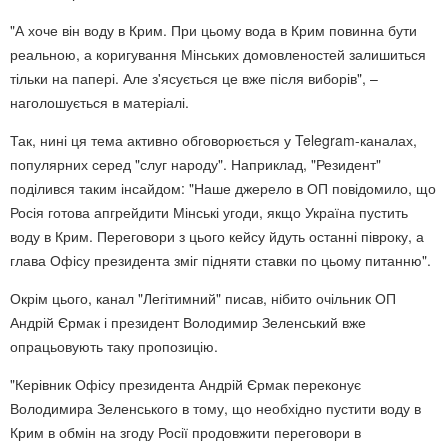
"А хоче він воду в Крим. При цьому вода в Крим повинна бути
реальною, а коригування Мінських домовленостей залишиться
тільки на папері. Але з'ясується це вже після виборів", –
наголошується в матеріалі.
Так, нині ця тема активно обговорюється у Telegram-каналах,
популярних серед "слуг народу". Наприклад, "Резидент"
поділився таким інсайдом: "Наше джерело в ОП повідомило, що
Росія готова апгрейдити Мінські угоди, якщо Україна пустить
воду в Крим. Переговори з цього кейсу йдуть останні півроку, а
глава Офісу президента зміг підняти ставки по цьому питанню".
Окрім цього, канал "Легітимний" писав, нібито очільник ОП
Андрій Єрмак і президент Володимир Зеленський вже
опрацьовують таку пропозицію.
"Керівник Офісу президента Андрій Єрмак переконує
Володимира Зеленського в тому, що необхідно пустити воду в
Крим в обмін на згоду Росії продовжити переговори в