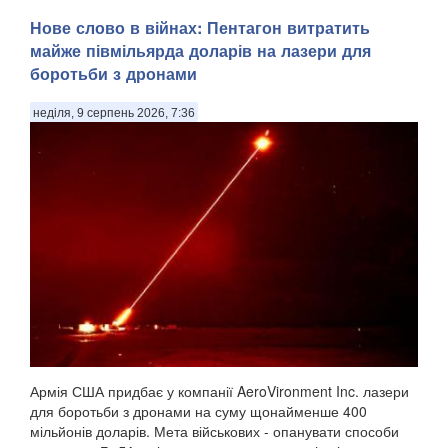
Уражена станція глушила супутниковий зв'язок Starlink .
Нове слово в війнах: Пентагон витратить
Сили оборони України знищили чергову російську систему
майже півмільярда доларів на лазери для
радіоелектронної боротьби «Волна Купол Гарант», яка
боротьби з дронами
глушила супутниковий зв'язок Starlink, – цього разу в
Геленджику Краснодарського краю. П...
неділя, 9 серпень 2026, 7:36
Армія США придбає у компанії AeroVironment Inc. лазери
для боротьби з дронами на суму щонайменше 400
мільйонів доларів. Мета військових - опанувати способи