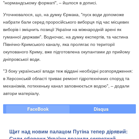
"нормандському форматі", – йшлося в дописі.
Уточнювалося, що, на думку Єрмака, "пуск води допоможе
набрати бали серед проросійського виборця під час місцевих
виборів і зміцнить позиції України на міжнародній арені як
гуманної держави". Водночас, на думку експертів, та частина
Північно-Кримського каналу, яка пролягає по території
окупованого Криму, вже підготовлена окупантами до прийому
дніпровської води.
"З боку української влади теж віддані необхідні розпорядження:
в Херсонській області триває ремонт гідротехнічних споруд та
механізмів, потихеньку канал заповнюється водою", – додали
автори матеріалу.
FaceBook
Disqus
Щит над новим палацом Путіна тепер дірявий:
Сили оборони України вразили секретний