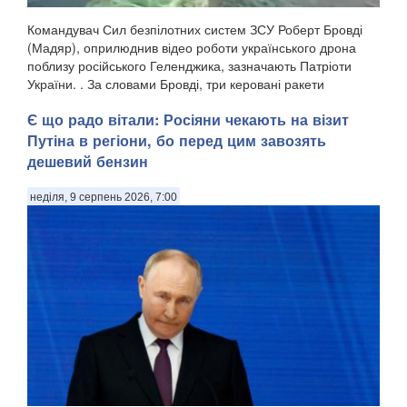
Командувач Сил безпілотних систем ЗСУ Роберт Бровді
(Мадяр), оприлюднив відео роботи українського дрона
поблизу російського Геленджика, зазначають Патріоти
України. . За словами Бровді, три керовані ракети
російського зенітного ракетно-гарматного комп...
Є що радо вітали: Росіяни чекають на візит
Путіна в регіони, бо перед цим завозять
дешевий бензин
неділя, 9 серпень 2026, 7:00