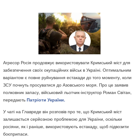
Агресор Росія продовжує використовувати Кримський міст для
забезпечення своїх окупаційних військ в Україні. Оптимальним
варіантом є повне руйнування естакади до того моменту, коли
ЗСУ почнуть просуватися до Азовського моря. Про це заявив
полковник запасу, військовий льотчик-інструктор Роман Світан,
передають
Патріоти України.
У чаті на Главреде він розповів про те, що Кримський міст
залишається серйозною проблемою для України, оскільки
росіяни, як і раніше, використовують естакаду, щоб підвозити
боєприпаси.