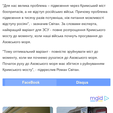
"Для нас велика проблема – підвезення через Кримський міст
боєприпасів, а не відступ російських військ. Причому проблема
підвезення в тисячу разів потужніша, ніж питання можливості
відступу росіян", - зазначив Світан. За словами експерта,
найкращий варіант для ЗСУ - повне розтрощення Кримського
мосту до моменту, коли наші війська почнуть просування до
Азовського моря.
"Тому оптимальний варіант - повністю зруйнувати міст до
моменту, коли ми почнемо рухатися до Азовського моря.
Початок руху до Азовського моря має збігтися з руйнуванням
Кримського мосту", - підкреслив Роман Світан.
FaceBook
Disqus