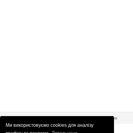
© Патріоти України 2026
Правова інформація
Реклама
Ми використовуємо cookies для аналізу
info
@
patrioty.org.ua