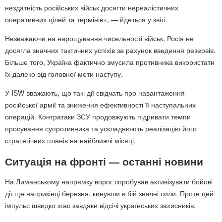
нездатність російських військ досягти нереалістичних
оперативних цілей та термінів», — йдеться у звіті.
Незважаючи на нарощування чисельності військ, Росія не
досягла значних тактичних успіхів за рахунок введення резервів.
Більше того, Україна фактично змусила противника використати
їх далеко від головної мети наступу.
У ISW вважають, що такі дії свідчать про навантаження
російської армії та зниження ефективності її наступальних
операцій. Контратаки ЗСУ продовжують підривати темпи
просування супротивника та ускладнюють реалізацію його
стратегічних планів на найближчі місяці.
Ситуація на фронті — останні новини
На Лиманському напрямку ворог спробував активізувати бойові
дії ще наприкінці березня, кинувши в бій значні сили. Проте цей
імпульс швидко згас завдяки відсічі українських захисників.