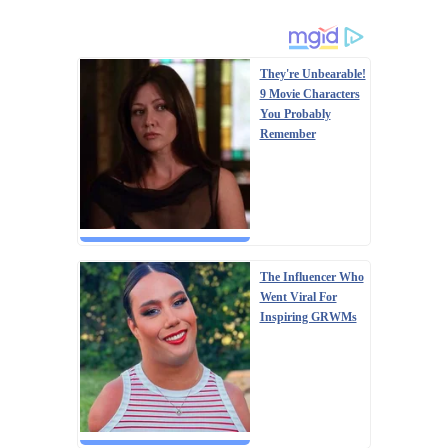
They're Unbearable!
9 Movie Characters
You Probably
Remember
The Influencer Who
Went Viral For
Inspiring GRWMs