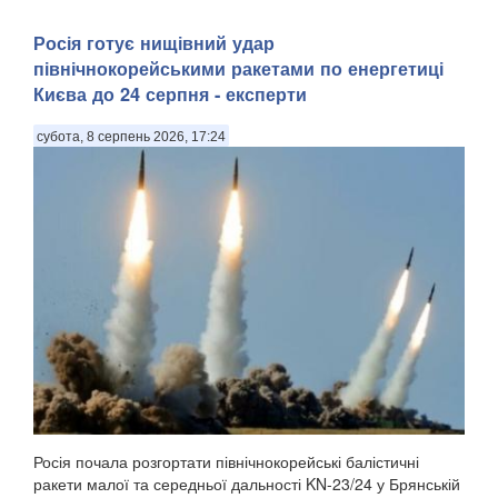
Росія готує нищівний удар
північнокорейськими ракетами по енергетиці
Києва до 24 серпня - експерти
субота, 8 серпень 2026, 17:24
Росія почала розгортати північнокорейські балістичні
ракети малої та середньої дальності KN-23/24 у Брянській