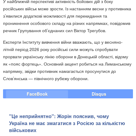
У найближчій перспективі активність бойових дій з боку
російських військ може зрости. Із настанням весни у противника
з’явилися додаткові можливості для перекидання та
проникнення особового складу на різних напрямках, повідомив
речник Групування об’єднаних сил Віктор Трегубов.
Експерти Інституту вивчення війни вважають, що у весняно-
літній період 2026 року російські сили можуть спробувати
прорвати українську лінію оборони в Донецькій області, відому
як «пояс фортець». Основний акцент робиться на Лиманському
напрямку, звідки противник намагається просунутися до
Слов’янська — північного рубежу оборони.
FaceBook
Disqus
"Це неприйнятно": Жорін пояснив, чому
Україна не має змагатися з Росією за кількістю
військових