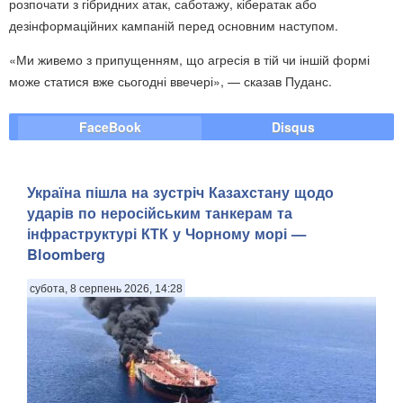
розпочати з гібридних атак, саботажу, кібератак або
дезінформаційних кампаній перед основним наступом.
«Ми живемо з припущенням, що агресія в тій чи іншій формі
може статися вже сьогодні ввечері», — сказав Пуданс.
FaceBook
Disqus
Україна пішла на зустріч Казахстану щодо
ударів по неросійським танкерам та
інфраструктурі КТК у Чорному морі —
Bloomberg
субота, 8 серпень 2026, 14:28