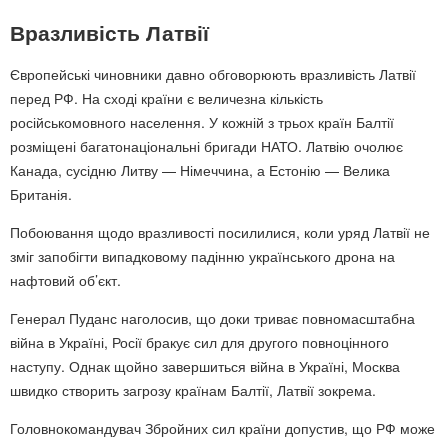
Вразливість Латвії
Європейські чиновники давно обговорюють вразливість Латвії
перед РФ. На сході країни є величезна кількість
російськомовного населення. У кожній з трьох країн Балтії
розміщені багатонаціональні бригади НАТО. Латвію очолює
Канада, сусідню Литву — Німеччина, а Естонію — Велика
Британія.
Побоювання щодо вразливості посилилися, коли уряд Латвії не
зміг запобігти випадковому падінню українського дрона на
нафтовий об’єкт.
Генерал Пуданс наголосив, що доки триває повномасштабна
війна в Україні, Росії бракує сил для другого повноцінного
наступу. Однак щойно завершиться війна в Україні, Москва
швидко створить загрозу країнам Балтії, Латвії зокрема.
Головнокомандувач Збройних сил країни допустив, що РФ може