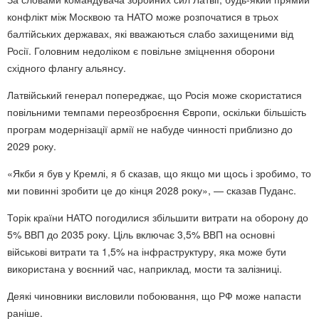
конфлікт між Москвою та НАТО може розпочатися в трьох
балтійських державах, які вважаються слабо захищеними від
Росії. Головним недоліком є повільне зміцнення оборони
східного флангу альянсу.
Латвійський генерал попереджає, що Росія може скористатися
повільними темпами переозброєння Європи, оскільки більшість
програм модернізації армії не набуде чинності приблизно до
2029 року.
«Якби я був у Кремлі, я б сказав, що якщо ми щось і зробимо, то
ми повинні зробити це до кінця 2028 року», — сказав Пуданс.
Торік країни НАТО погодилися збільшити витрати на оборону до
5% ВВП до 2035 року. Ціль включає 3,5% ВВП на основні
військові витрати та 1,5% на інфраструктуру, яка може бути
використана у воєнний час, наприклад, мости та залізниці.
Деякі чиновники висловили побоювання, що РФ може напасти
раніше.