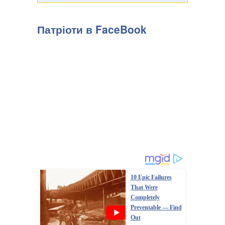
Патріоти в FaceBook
Російська влада дедалі рідше розкриває подробиці замахів
на високопоставлених військових. Показовим став вибух
біля ресторану Balzi Rossi у Москві, який стався наприкінці
минулого тижня, передають Патріоти України. За
офіційною інформацією, останнє пов...
10 Epic Failures
That Were
Completely
Preventable — Find
Out