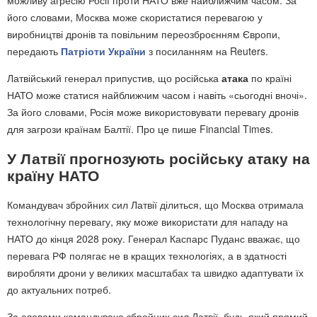
його словами, Москва може скористатися перевагою у
виробництві дронів та повільним переозброєнням Європи,
передають
Патріоти України
з посиланням на Reuters.
Латвійський генерал припустив, що російська
атака
по країні
НАТО може статися найближчим часом і навіть «сьогодні вночі».
За його словами, Росія може використовувати перевагу дронів
для загрози країнам Балтії. Про це пише Financial Times.
У Латвії прогнозують російську атаку на
країну НАТО
Командувач збройних сил Латвії ділиться, що Москва отримала
технологічну перевагу, яку може використати для нападу на
НАТО до кінця 2028 року. Генерал Каспарс Пуданс вважає, що
перевага РФ полягає не в кращих технологіях, а в здатності
виробляти дрони у великих масштабах та швидко адаптувати їх
до актуальних потреб.
За словами командувача збройних сил Латвії, будь-який прямий