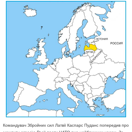
Командувач Збройних сил Латвії Каспарс Пуданс попередив про
можливу агресію Росії проти НАТО вже найближчим часом. За