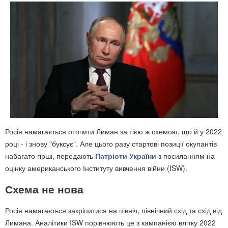
Росія намагається оточити Лиман за тією ж схемою, що й у 2022
році - і знову "буксує". Але цього разу стартові позиції окупантів
набагато гірші, передають
Патріоти України
з посиланням на
оцінку американського Інституту вивчення війни (ISW).
Схема не нова
Росія намагається закріпитися на північ, північний схід та схід від
Лимана. Аналітики ISW порівнюють це з кампанією влітку 2022