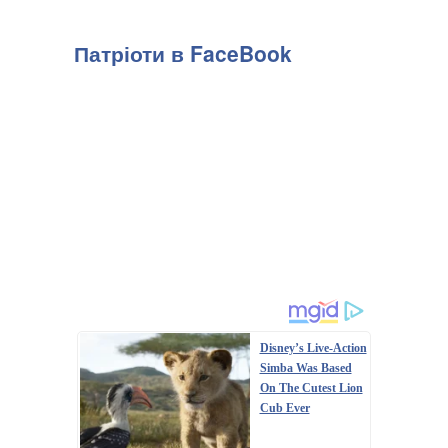
Патріоти в FaceBook
Disney’s Live-Action
Simba Was Based
On The Cutest Lion
Cub Ever