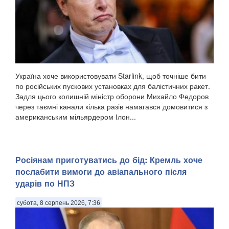
Україна хоче використовувати Starlink, щоб точніше бити
по російських пускових установках для балістичних ракет.
Задля цього колишній міністр оборони Михайло Федоров
через таємні канали кілька разів намагався домовитися з
американським мільярдером Ілон...
Росіянам приготуватись до бід: Кремль хоче
послабити вимоги до авіапального після
ударів по НПЗ
субота, 8 серпень 2026, 7:36