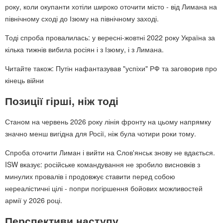
року, коли окупанти хотіли широко оточити місто - від Лимана на
північному сході до Ізюму на північному заході.
Тоді спроба провалилась: у вересні-жовтні 2022 року Україна за
кілька тижнів вибила росіян і з Ізюму, і з Лимана.
Читайте також: Путін нафантазував "успіхи" РФ та заговорив про
кінець війни
Позиції гірші, ніж тоді
Станом на червень 2026 року лінія фронту на цьому напрямку
значно менш вигідна для Росії, ніж була чотири роки тому.
Спроба оточити Лиман і вийти на Слов'янськ знову не вдається.
ISW вказує: російське командування не зробило висновків з
минулих провалів і продовжує ставити перед собою
нереалістичні цілі - попри погіршення бойових можливостей
армії у 2026 році.
Перспективи наступу