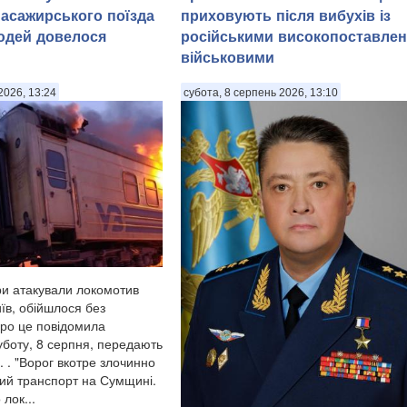
асажирського поїзда
приховують після вибухів із
юдей довелося
російськими високопоставле
військовими
2026, 13:24
субота, 8 серпень 2026, 13:10
ори атакували локомотив
їв, обійшлося без
ро це повідомила
уботу, 8 серпня, передають
. . "Ворог вкотре злочинно
ний транспорт на Сумщині.
лок...