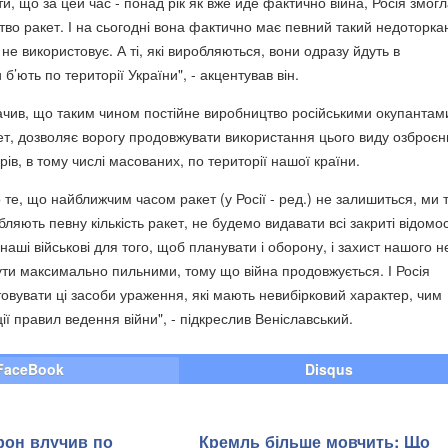
и, що за цей час - понад рік як вже йде фактично війна, Росія змог
тво ракет. І на сьогодні вона фактично має певний такий недоторка
і не використовує. А ті, які виробляються, вони одразу йдуть в
б’ють по території України", - акцентував він.
ачив, що таким чином постійне виробництво російськими окупантам
акет, дозволяє ворогу продовжувати використання цього виду озброє
ів, в тому числі масованих, по території нашої країни.
 те, що найближчим часом ракет (у Росії - ред.) не залишиться, ми 
яють певну кількість ракет, не будемо видавати всі закриті відомост
аші військові для того, щоб планувати і оборону, і захист нашого н
ти максимально пильними, тому що війна продовжується. І Росія
овувати ці засоби ураження, які мають невибірковий характер, чим
ії правил ведення війни", - підкреслив Веніславський.
FaceBook
Disqus
рон влучив по
Кремль більше мовчить: Що