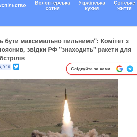
Волонтерська
Українська
Світське
успільство
сотня
кухня
життя
 бути максимально пильними": Комітет з
пояснив, звідки РФ "знаходить" ракети для
бстрілів
Twitter
, 9:16
Слідкуйте за нами