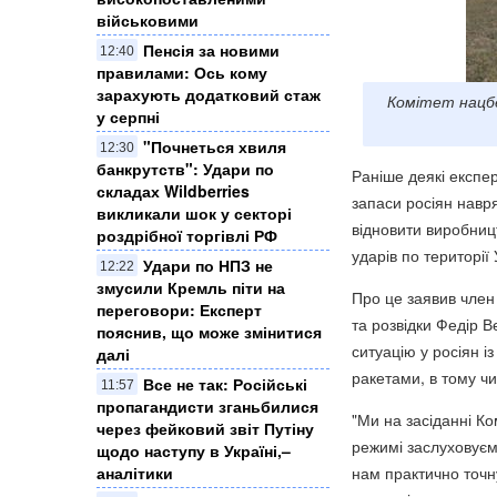
військовими
Пенсія за новими
12:40
правилами: Ось кому
зарахують додатковий стаж
Комітет нацбе
у серпні
"Почнеться хвиля
12:30
банкрутств": Удари по
Раніше деякі експер
складах Wildberries
запаси росіян навр
викликали шок у секторі
відновити виробницт
роздрібної торгівлі РФ
ударів по території
Удари по НПЗ не
12:22
змусили Кремль піти на
Про це заявив член
переговори: Експерт
та розвідки Федір 
пояснив, що може змінитися
ситуацію у росіян і
далі
ракетами, в тому чи
Все не так: Російські
11:57
пропагандисти зганьбилися
"Ми на засіданні Ко
через фейковий звіт Путіну
режимі заслуховуєм
щодо наступу в Україні,–
аналітики
нам практично точну