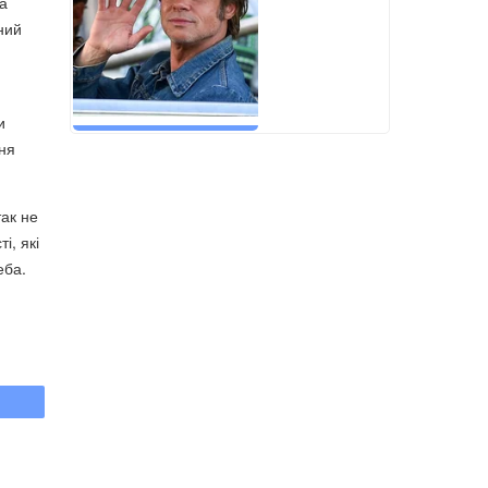
ла
ний
и
ння
так не
і, які
еба.