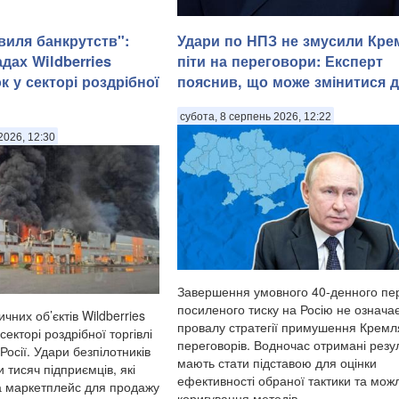
виля банкрутств":
Удари по НПЗ не змусили Кре
дах Wildberries
піти на переговори: Експерт
 у секторі роздрібної
пояснив, що може змінитися д
Російська влада дедалі рідше розкри
подробиці замахів на високопоставл
субота, 8 серпень 2026, 12:22
військових. Показовим став вибух біл
2026, 12:30
ресторану Balzi Rossi у Москві, який 
наприкінці минулого тижня, передаю
Патріоти України. За офіційною
інформацією, останнє пов...
Завершення умовного 40-денного пе
посиленого тиску на Росію не означа
чних об’єктів Wildberries
провалу стратегії примушення Кремл
секторі роздрібної торгівлі
переговорів. Водночас отримані резу
Росії. Удари безпілотників
мають стати підставою для оцінки
 тисяч підприємців, які
ефективності обраної тактики та мож
а маркетплейс для продажу
коригування методів....