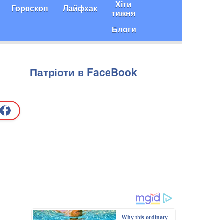
Хіти
Гороскоп
Лайфхак
тижня
Блоги
Патріоти в FaceBook
Why this ordinary