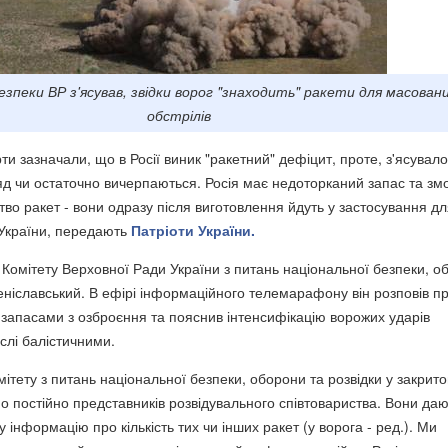
зпеки ВР з'ясував, звідки ворог "знаходить" ракети для масован
обстрілів
ти зазначали, що в Росії виник "ракетний" дефіцит, проте, з'ясувало
яд чи остаточно вичерпаються. Росія має недоторканий запас та зм
во ракет - вони одразу після виготовлення йдуть у застосування д
 України, передають
Патріоти України.
 Комітету Верховної Ради України з питань національної безпеки, о
Веніславський. В ефірі інформаційного телемарафону він розповів п
з запасами з озброєння та пояснив інтенсифікацію ворожих ударів
слі балістичними.
мітету з питань національної безпеки, оборони та розвідки у закрит
о постійно представників розвідувального співтовариства. Вони да
 інформацію про кількість тих чи інших ракет (у ворога - ред.). Ми