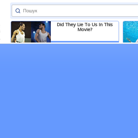
Did They Lie To Us In This
Movie?
Детальніше