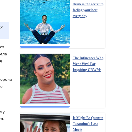
drink is the secret to
feeling your best
every day
их
ся,
огла
The Influencer Who
ля
Went Viral For
Inspiring GRWMs
борони
ро
ому
ють
It Might Be Quentin
Tarantino's Last
Movie