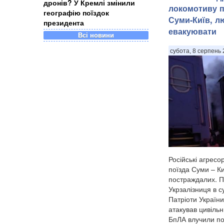
дронів? У Кремлі змінили
локомотиву п
географію поїздок
Суми-Київ, л
президента
евакуювати
Всі новини
субота, 8 серпень 
Російські агрес
поїзда Суми – Ки
постраждалих. П
Укрзалізниця в с
Патріоти України
атакував цивіль
БпЛА влучили по 