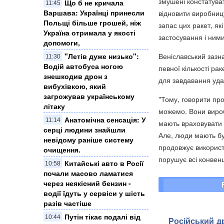
змушені констатуват
Що б не кричала
11:45
Варшава: Українці принесли
відновити виробниц
Польщі більше грошей, ніж
запас цих ракет, як
Україна отримала у якості
застосування і ними 
допомоги,
"Летів дуже низько":
Веніславський зазн
11:30
Водій автобуса ногою
певної кількості р
знешкодив дрон з
для завдавання удар
вибухівкою, який
загрожував українському
"Тому, говорити про
літаку
можемо. Вони виробл
Анатомічна сенсація: У
11:14
мають враховувати н
серці людини знайшли
Але, люди мають бу
невідому раніше систему
продовжує використ
очищення.
порушує всі конвенц
Китайські авто в Росії
10:58
почали масово ламатися
через неякісний бензин -
водії їдуть у сервіси у шість
разів частіше
Путін тікає подалі від
10:44
Російський д