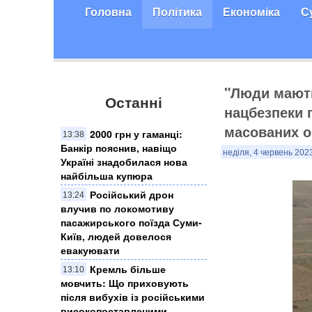
Головна
Політика
Економіка
С
"Люди мають
Останні
нацбезпеки 
масованих о
2000 грн у гаманці:
13:38
Банкір пояснив, навіщо
неділя, 4 червень 2023
Україні знадобилася нова
найбільша купюра
Російський дрон
13:24
влучив по локомотиву
пасажирського поїзда Суми-
Київ, людей довелося
евакуювати
Кремль більше
13:10
мовчить: Що приховують
після вибухів із російськими
високопоставленими