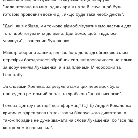
"налаштована на мир, однак армія на те й існує, щоб бути
готовою проводити воєнні дії, якщо буде така необхідність".
"Далі, як я обіцяв, ми точково відмобілізуватимемо частини для
того, щоб готувати їх до війни. Дай Боже, щоб її вдалося
уникнути", - запевнив Лукашенко.
Міністр оборони заявив, під час його доповіді обговорювалися
перевірки боєздатності збройних сил, які проводилася не тільки
за дорученням Лукашенка, а й за планами Міноборони та
Генштабу.
За словами Хреніна, за результатами цих перевірок було
проведено ретельний аналіз та зроблено "певні висновки".
Голова Центру протидії дезінформації (ЦПД) Андрій Коваленко
критично відреагував на такі заяви білоруського диктатора, а
також порадив не дуже зважати на слова Лукашенка, бо "все під
контролем в наших сил".