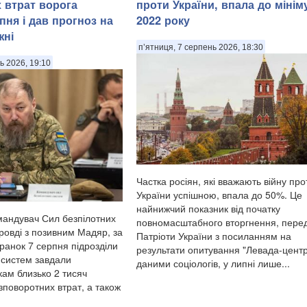
х втрат ворога
проти України, впала до мінім
пня і дав прогноз на
2022 року
жні
п’ятниця, 7 серпень 2026, 18:30
ь 2026, 19:10
Частка росіян, які вважають війну про
України успішною, впала до 50%. Це
найнижчий показник від початку
мандувач Сил безпілотних
повномасштабного вторгнення, пере
ровді з позивним Мадяр, за
Патріоти України з посиланням на
і ранок 7 серпня підрозділи
результати опитування "Левада-центр
 систем завдали
даними соціологів, у липні лише...
кам близько 2 тисяч
зповоротних втрат, а також
...