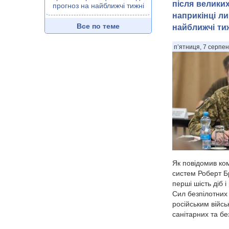
після велики
прогноз на найближчі тижні
наприкінці ли
Все по теме
найближчі ти
п’ятниця, 7 серпен
Як повідомив ко
систем Роберт Б
перші шість діб 
Сил безпілотних
російським війсь
санітарних та бе
уразили понад 11