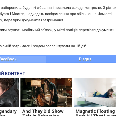
заборонила будь-які зібрання і посилила заходи контролю. З різних
бурга і Москви, надходять повідомлення про збільшення кількості
х, перевірки документів і затримання.
ки глушать мобільний зв’язок, у місті поліція перевіряє документи
ів акцій затримали і згодом заарештували на 15 діб.
FaceBook
Disqus
Й КОНТЕНТ
gendary
And They Did Show
Magnetic Floating