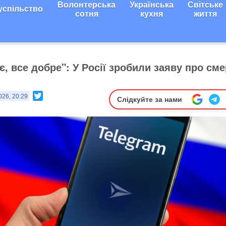
Волонтерська
Українська
Світське
успільство
сотня
кухня
життя
, все добре": У Росії зробили заяву про см
Twitter
026, 20:29
Слідкуйте за нами