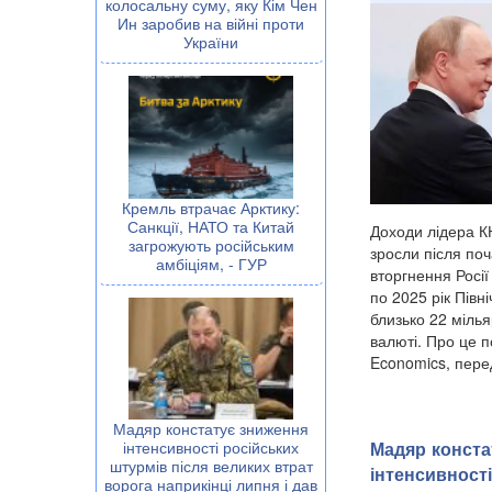
колосальну суму, яку Кім Чен
Ин заробив на війні проти
України
Кремль втрачає Арктику:
Санкції, НАТО та Китай
Доходи лідера К
загрожують російським
зросли після по
амбіціям, - ГУР
вторгнення Росії 
по 2025 рік Пів
близько 22 мілья
валюті. Про це 
Economics, пере
Мадяр констатує зниження
Мадяр конста
інтенсивності російських
штурмів після великих втрат
інтенсивност
ворога наприкінці липня і дав