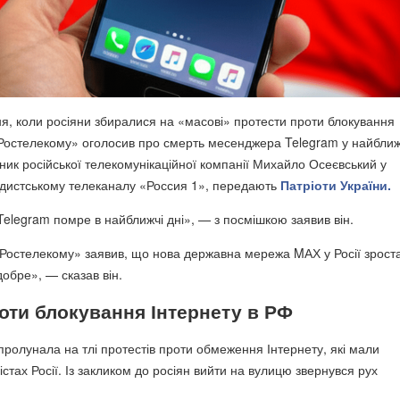
ня, коли росіяни збиралися на «масові» протести проти блокування
«Ростелекому» оголосив про смерть месенджера Telegram у найближч
ник російської телекомунікаційної компанії Михайло Осеєвський у
ндистському телеканалу «Россия 1», передають
Патріоти України.
elegram помре в найближчі дні», — з посмішкою заявив він.
Ростелекому» заявив, що нова державна мережа MАХ у Росії зроста
обре», — сказав він.
оти блокування Інтернету в РФ
пролунала на тлі протестів проти обмеження Інтернету, які мали
містах Росії. Із закликом до росіян вийти на вулицю звернувся рух