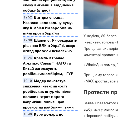
спеку вигнали з відділення
собаку (відео)
Вигідна справа:
19:52
Названо колосальну суму,
яку Кім Чен Ин заробив на
війні проти України
У неділю, 29 берез
Шанси є: Як оскаржити
19:38
Інтернету, голова 
рішення ВЛК в Україні, якщо
Про це заявив керів
огляд провели неналежно
коментарі пропага
Кремль втрачає
19:24
Арктику: Санкції, НАТО та
«WhatsApp помер, T
Китай загрожують
російським амбіціям, - ГУР
При цьому голова «
Мадяр констатує
«MAX зростає, все д
19:10
зниження інтенсивності
Протести пр
російських штурмів після
великих втрат ворога
наприкінці липня і дав
Заява Осеєвського 
прогноз на найближчі тижні
відбутися у різних 
Курс долара до
18:49
«Червоний лебідь».