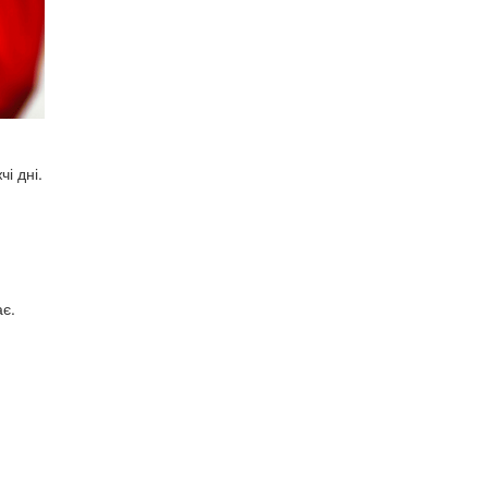
і дні.
є.