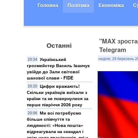
Головна
Політика
Економіка
С
"MAX зростає
Останні
Telegram
Український
неділя, 29 березень 2
20:34
гросмейстер Василь Іванчук
увійде до Зали світової
шахової слави - FIDE
Цифри вражають!
20:20
Скільки українців виїхали з
країни та не повернулися за
перше півріччя 2026 року
Ми всі потребуємо
20:06
більше співчуття та
людяності: «Нова пошта»
відреагувала на скандал і
звільнила працівників, які у