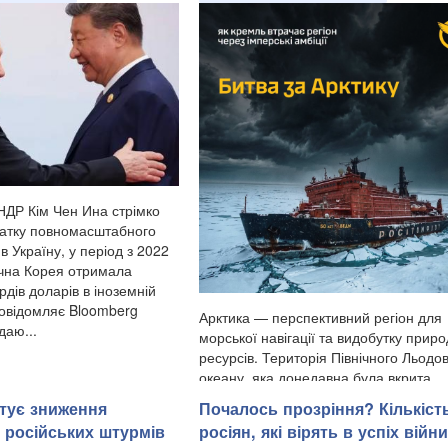
НДР Кім Чен Ина стрімко
чатку повномасштабного
в Україну, у період з 2022
нічна Корея отримала
рдів доларів в іноземній
повідомляє Bloomberg
Арктика — перспективний регіон для
даю...
морської навігації та видобутку прир
ресурсів. Територія Північного Льодо
океану, яка донедавна була вкрита
товстими шарами криги й залишалас
тує зниження
Почалось прозріння? Кількіст
важкодоступною для судноплавства, 
і російських штурмів
росіян, які вірять в успіх війни
прогнозами кліматичних мод...