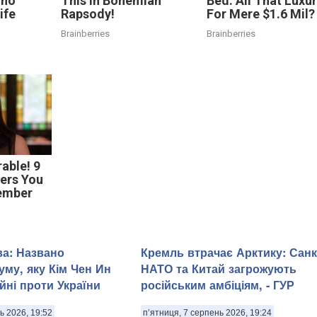
Who
This In Bohemian
Bed: All That Luxu
ife
Rapsody!
For Mere $1.6 Mil?
Brainberries
Brainberries
able! 9
ers You
ember
ва: Названо
Кремль втрачає Арктику: Санкц
уму, яку Кім Чен Ин
НАТО та Китай загрожують
йні проти України
російським амбіціям, - ГУР
ь 2026, 19:52
п’ятниця, 7 серпень 2026, 19:24