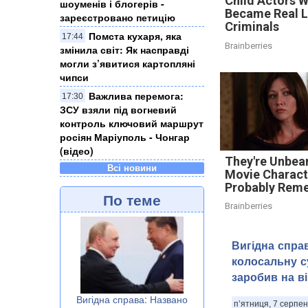
Child Actors 
шоуменів і блогерів -
Became Real L
зареєстровано петицію
Criminals
Помста кухаря, яка
17:44
Brainberries
змінила світ: Як насправді
могли з’явитися картопляні
чипси
Важлива перемога:
17:30
ЗСУ взяли під вогневий
контроль ключовий маршрут
росіян Маріуполь - Чонгар
(відео)
They're Unbear
Всі новини
Movie Charact
Probably Rem
По теме
Brainberries
Вигідна спра
колосальну с
заробив на ві
Вигідна справа: Названо
п’ятниця, 7 серпен