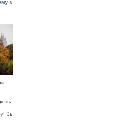
уму з
ти
дають
у". За