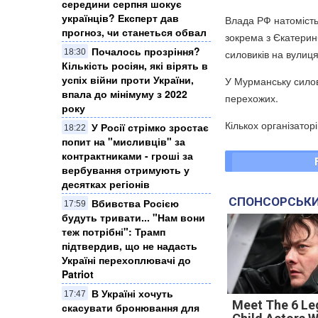
середини серпня шокує
українців? Експерт дав
Влада РФ натомість 
прогноз, чи станеться обвал
зокрема з Єкатерин
Почалось прозріння?
18:30
силовиків на вулиця
Кількість росіян, які вірять в
успіх війни проти України,
У Мурманську силови
впала до мінімуму з 2022
перехожих.
року
Кількох організатор
У Росії стрімко зростає
18:22
попит на "мисливців" за
контрактниками - гроші за
вербування отримують у
десятках регіонів
СПОНСОРСЬКИ
Вбивства Росією
17:59
будуть тривати... "Нам вони
теж потрібні": Трамп
підтвердив, що не надасть
Україні перехоплювачі до
Patriot
В Україні хочуть
17:47
Meet The 6 Le
скасувати бронювання для