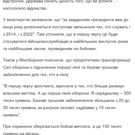
відстрочок. Держава бачить цінність того, що ви робите", -
наголосило відомство.
У міністерстві запевнили, що "за завданням президента вже до
кінця року розпочнеться поступове звільнення тих, хто служить і
з 2014, і з 2022". Там уточнили, що в першу чергу це буде
стосуватися військовослужбовців із найбільшою вислугою років
та найбільшим часом, проведеним на бойових.
Також у Міноборони пояснили, що пріоритетами трансформації
Сил оборони є підсилення першої лінії та базове грошове
забезпечення для тих, хто в тилу:
"В першу чергу зростають зарплати у тих, хто більше ризикує
власним життям. А це перша лінія оборони. В середньому – 300
тисяч гривень. Базове грошове забезпечення збільшили з 20 до
30 тисяч гривень за рахунок тилової надбавки у 10 тисяч
гривень".
При пораненні зберігаються бойові виплати, а це 100 тисяч
гривень на місяць.