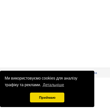
© Патріоти України 2026
Правова інформація
Реклама
Ми використовуємо cookies для аналізу
info
@
patrioty.org.ua
трафіку та реклами.
Детальніше
Приймаю