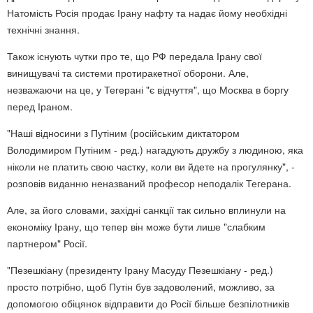
Натомість Росія продає Ірану нафту та надає йому необхідні
технічні знання.
Також існують чутки про те, що РФ передала Ірану свої
винищувачі та системи протиракетної оборони. Але,
незважаючи на це, у Тегерані "є відчуття", що Москва в боргу
перед Іраном.
"Наші відносини з Путіним (російським диктатором
Володимиром Путіним - ред.) нагадують дружбу з людиною, яка
ніколи не платить свою частку, коли ви йдете на прогулянку", -
розповів виданню неназваний професор неподалік Тегерана.
Але, за його словами, західні санкції так сильно вплинули на
економіку Ірану, що тепер він може бути лише "слабким
партнером" Росії.
"Пезешкіану (президенту Ірану Масуду Пезешкіану - ред.)
просто потрібно, щоб Путін був задоволений, можливо, за
допомогою обіцянок відправити до Росії більше безпілотників