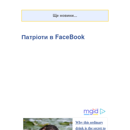
Патріоти в FaceBook
Why this ordinary
drink is the secret to