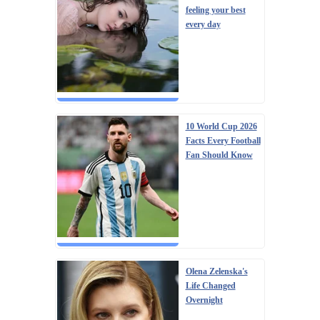
feeling your best
every day
10 World Cup 2026
Facts Every Football
Fan Should Know
Olena Zelenska's
Life Changed
Overnight