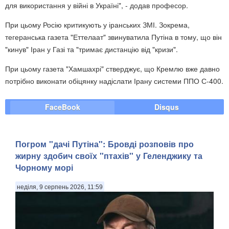
для використання у війні в Україні", - додав професор.
При цьому Росію критикують у іранських ЗМІ. Зокрема,
тегеранська газета "Еттелаат" звинуватила Путіна в тому, що він
"кинув" Іран у Газі та "тримає дистанцію від "кризи".
При цьому газета "Хамшахрі" стверджує, що Кремлю вже давно
потрібно виконати обіцянку надіслати Ірану системи ППО С-400.
FaceBook
Disqus
Погром "дачі Путіна": Бровді розповів про
жирну здобич своїх "птахів" у Геленджику та
Чорному морі
неділя, 9 серпень 2026, 11:59