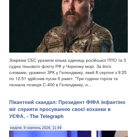
Зокрема СБС уразили кілька одиниць російської ППО та 3
судна тіньового флоту РФ у Чорному морі. За його
словами, уражено ЗРК у Геленджику, який 8 серпня з 9:25
по 12:51 здійснив пуски 6 ракет. "Три години горіла та
пехкала позиція С-400 в Геленджику, н...
Пікантний скандал: Президент ФІФА Інфантіно
міг сприяти просуванню своєї коханки в
УЄФА, - The Telegraph
неділя, 9 серпень 2026, 11:49