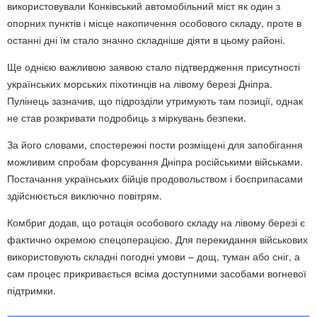
використовували Конківський автомобільний міст як один з
опорних пунктів і місце накопичення особового складу, проте в
останні дні їм стало значно складніше діяти в цьому районі.
Ще однією важливою заявою стало підтвердження присутності
українських морських піхотинців на лівому березі Дніпра.
Пулінець зазначив, що підрозділи утримують там позиції, однак
не став розкривати подробиць з міркувань безпеки.
За його словами, спостережні пости розміщені для запобігання
можливим спробам форсування Дніпра російськими військами.
Постачання українських бійців продовольством і боєприпасами
здійснюється виключно повітрям.
Комбриг додав, що ротація особового складу на лівому березі є
фактично окремою спецоперацією. Для перекидання військових
використовують складні погодні умови – дощ, туман або сніг, а
сам процес прикривається всіма доступними засобами вогневої
підтримки.