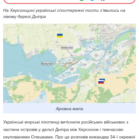
На Херсонщині українські спостережні пости з'явились на
лівому березі Дніпра
Архівна мапа
Українські морські піхотинці витіснили російських військових з
частини островів у дельті Дніпра між Херсоном і тимчасово
окупованими Олешками. Про це розповів командир 34-ї окремої