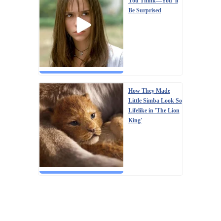
You Think—You''ll
Be Surprised
How They Made
Little Simba Look So
Lifelike in 'The Lion
King'