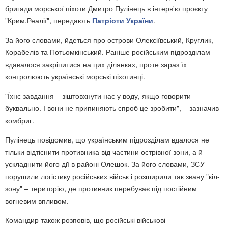
бригади морської піхоти Дмитро Пулінець в інтерв'ю проєкту
"Крим.Реалії", передають
Патріоти України
.
За його словами, йдеться про острови Олексіївський, Круглик,
Корабелів та Потьомкінський. Раніше російським підрозділам
вдавалося закріпитися на цих ділянках, проте зараз їх
контролюють українські морські піхотинці.
"Їхнє завдання – зіштовхнути нас у воду, якщо говорити
буквально. І вони не припиняють спроб це зробити", – зазначив
комбриг.
Пулінець повідомив, що українським підрозділам вдалося не
тільки відтіснити противника від частини острівної зони, а й
ускладнити його дії в районі Олешок. За його словами, ЗСУ
порушили логістику російських військ і розширили так звану "кіл-
зону" – територію, де противник перебуває під постійним
вогневим впливом.
Командир також розповів, що російські військові