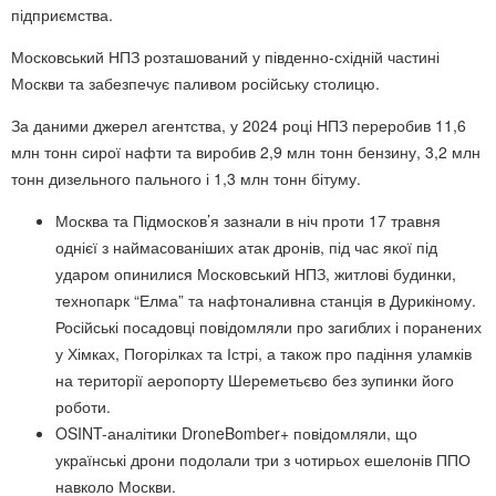
підприємства.
Московський НПЗ розташований у південно-східній частині
Москви та забезпечує паливом російську столицю.
За даними джерел агентства, у 2024 році НПЗ переробив 11,6
млн тонн сирої нафти та виробив 2,9 млн тонн бензину, 3,2 млн
тонн дизельного пального і 1,3 млн тонн бітуму.
Москва та Підмосков’я зазнали в ніч проти 17 травня
однієї з наймасованіших атак дронів, під час якої під
ударом опинилися Московський НПЗ, житлові будинки,
технопарк “Елма” та нафтоналивна станція в Дурикіному.
Російські посадовці повідомляли про загиблих і поранених
у Хімках, Погорілках та Істрі, а також про падіння уламків
на території аеропорту Шереметьєво без зупинки його
роботи.
OSINT-аналітики DroneBomber+ повідомляли, що
українські дрони подолали три з чотирьох ешелонів ППО
навколо Москви.