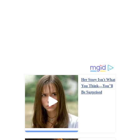
Her Story Isn't What
You Think—You''ll
Be Surprised