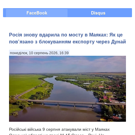
FaceBook
Disqus
Росія знову вдарила по мосту в Маяках: Як це
пов’язано з блокуванням експорту через Дунай
понеділок, 10 серпень 2026, 16:39
Російські війська 9 серпня атакували міст у Маяках
Одеської області на трасі М-15 Одеса—Рені. Ця