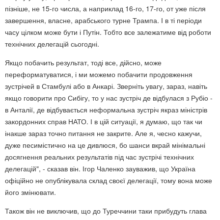
пізніше, не 15-го числа, а наприклад 16-го, 17-го, от уже після
завершення, власне, арабського турне Трампа. І в ті періоди
часу цілком може бути і Путін. Тобто все залежатиме від роботи
технічних делегацій сьогодні.
Якщо побачить результат, тоді все, дійсно, може
переформатуватися, і ми можемо побачити продовження
зустрічей в Стамбулі або в Анкарі. Зверніть увагу, зараз, навіть
якщо говорити про Сибігу, то у нас зустріч де відбулася з Рубіо -
в Анталії, де відбувається неформальна зустріч якраз міністрів
закордонних справ НАТО. І в цій ситуації, я думаю, що так чи
інакше зараз точно питання не закрите. Але я, чесно кажучи,
дуже песимістично на це дивлюся, бо шанси вкрай мінімальні
досягнення реальних результатів під час зустрічі технічних
делегацій", - сказав він. Ігор Чаленко зауважив, що Україна
офіційно не опублікувала склад своєї делегації, тому вона може
його змінювати.
Також він не виключив, що до Туреччини таки прибудуть глава