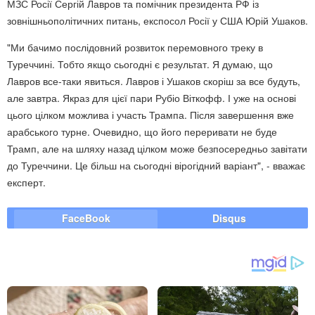
МЗС Росії Сергій Лавров та помічник президента РФ із
зовнішньополітичних питань, експосол Росії у США Юрій Ушаков.
"Ми бачимо послідовний розвиток перемовного треку в
Туреччині. Тобто якщо сьогодні є результат. Я думаю, що
Лавров все-таки явиться. Лавров і Ушаков скоріш за все будуть,
але завтра. Якраз для цієї пари Рубіо Віткофф. І уже на основі
цього цілком можлива і участь Трампа. Після завершення вже
арабського турне. Очевидно, що його переривати не буде
Трамп, але на шляху назад цілком може безпосередньо завітати
до Туреччини. Це більш на сьогодні вірогідний варіант", - вважає
експерт.
FaceBook
Disqus