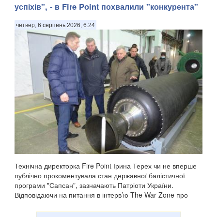
успіхів", - в Fire Point похвалили "конкурента"
четвер, 6 серпень 2026, 6:24
Технічна директорка Fire Point Ірина Терех чи не вперше
публічно прокоментувала стан державної балістичної
програми "Сапсан", зазначають Патріоти України.
Відповідаючи на питання в інтерв’ю The War Zone про
заяву Михайла Федорова (липень 2026) про успі...