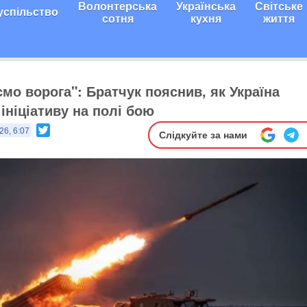
Волонтерська
Українська
Світське
успільство
сотня
кухня
життя
мо ворога": Братчук пояснив, як Україна
ініціативу на полі бою
Twitter
26, 6:07
Слідкуйте за нами