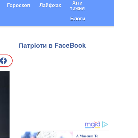
Хіти
Гороскоп
Лайфхак
тижня
Блоги
Патріоти в FaceBook
A Museum To