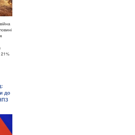
війна
ловині
ня
и
е 21%
д:
и до
 НПЗ