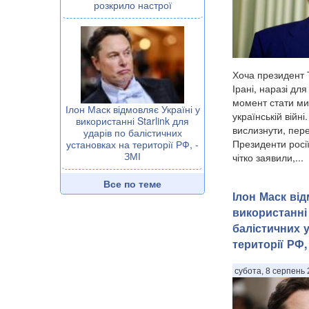
розкрило настрої
Хоча президент
Ірані, наразі дл
момент стати ми
Ілон Маск відмовляє Україні у
українській війн
використанні Starlink для
вислизнути, пер
ударів по балістичних
Президенти росії
установках на території РФ, -
ЗМІ
чітко заявили,...
Все по теме
Ілон Маск від
використанні 
балістичних 
території РФ,
субота, 8 серпень 