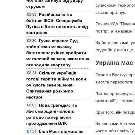
сучасними технологі
струмом
сказав Братчук.
Російська еліта
08:39
боїться ФСБ: Спецслужба
Речник УДА "Південь
Путіна нібито виходить з-під
повітрі, а й наземн
контролю
Гучна справа: Суд
08:30
За його словами, ус
зобов’язав мешканку
подробиці поки що 
багатоповерхівки прибрати
металевий паркан, яким вона
Україна має 
огородила квартиру
Скільки українців
08:21
Окремо Братчук про
готові терпіти війну та коли
змогла перехопити та
очікують завершення:
Опитування розкрило
"Битва продовжуєтьс
настрої
акваторій", – сказав
Нова трагедія: На
08:03
Житомирщині чоловік
Крім того, він пові
раптово помер після
проходженння ВЛК
За словами Братчук
часом або навіть "у 
Ілон Маск відмовляє
07:54