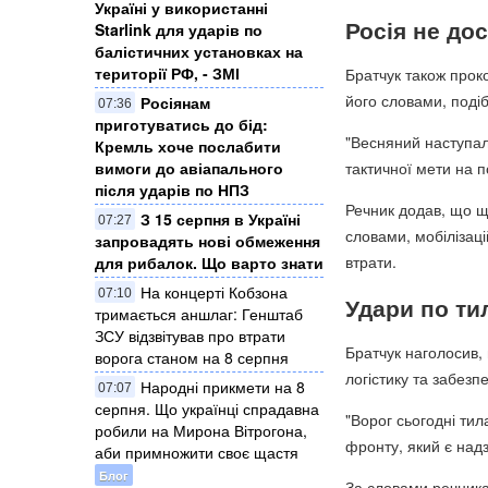
Україні у використанні
Росія не до
Starlink для ударів по
балістичних установках на
території РФ, - ЗМІ
Братчук також проко
його словами, поді
Росіянам
07:36
приготуватись до бід:
"Весняний наступал
Кремль хоче послабити
вимоги до авіапального
тактичної мети на по
після ударів по НПЗ
Речник додав, що що
З 15 серпня в Україні
07:27
словами, мобілізац
запровадять нові обмеження
втрати.
для рибалок. Що варто знати
На концерті Кобзона
07:10
Удари по ти
тримається аншлаг: Генштаб
ЗСУ відзвітував про втрати
Братчук наголосив, 
ворога станом на 8 серпня
логістику та забез
Народні прикмети на 8
07:07
серпня. Що українці спрадавна
"Ворог сьогодні ти
робили на Мирона Вітрогона,
фронту, який є над
аби примножити своє щастя
Блог
За словами речника,