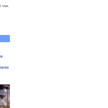
ї там,
ти
рило