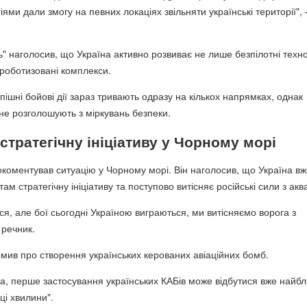
ями дали змогу на певних локаціях звільняти українські території",
" наголосив, що Україна активно розвиває не лише безпілотні техно
і роботизовані комплекси.
пішні бойові дії зараз тривають одразу на кількох напрямках, однак
не розголошують з міркувань безпеки.
стратегічну ініціативу у Чорному морі
коментував ситуацію у Чорному морі. Він наголосив, що Україна вж
м стратегічну ініціативу та поступово витісняє російські сили з аква
я, але бої сьогодні Україною виграються, ми витісняємо ворога з
 речник.
домив про створення українських керованих авіаційних бомб.
а, перше застосування українських КАБів може відбутися вже найб
ці хвилини".