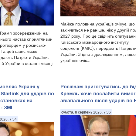
Майже половина українців очікує, що 
закінчиться не раніше, ніж у другій по
 Трамп зосереджений на
2027 року. Про це свідчить опитуван
я нього настав сприятливий
Київського міжнародного інституту
ротворцем у російсько-
соціології (КМІС), передають Патріот
і. Та цей шанс може
України. Згідно з дослідженням, лиш
едають Патріоти України.
українців очік...
 й України в останні місяці
мовляє Україні у
Росіянам приготуватись до бі
Starlink для ударів по
Кремль хоче послабити вимог
установках на
авіапального після ударів по
 - ЗМІ
субота, 8 серпень 2026, 7:36
2026, 7:54