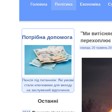
Головна
Політика
Економіка
С
"Ми витісняє
Потрібна допомога
перехоплює 
середа, 20 травень 20
Пенсія під питанням: Які умови
стали ключовими для виходу
на заслужений відпочинок
Останні
Працюєте після виходу