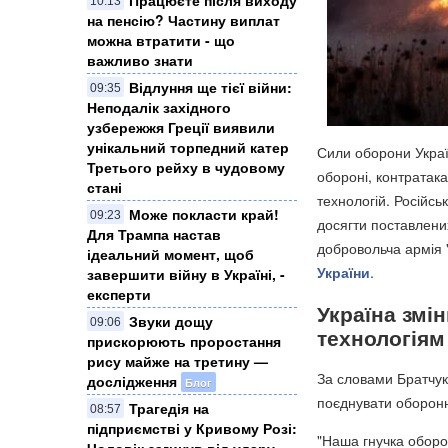
10:13
на пенсію? Частину виплат
можна втратити - що
важливо знати
Відлуння ще тієї війни:
09:35
Неподалік західного
узбережжя Греції виявили
унікальний торпедний катер
Сили оборони Украї
Третього рейху в чудовому
обороні, контратак
стані
технологій. Російсь
Може покласти край!
09:23
досягти поставлених
Для Трампа настав
добровольча армія 
ідеальний момент, щоб
України
.
завершити війну в Україні, -
експерти
Україна змі
Звуки дощу
09:06
технологіям
прискорюють проростання
рису майже на третину —
За словами Братчук
дослідження
Блог
поєднувати оборонн
Трагедія на
08:57
підприємстві у Кривому Розі:
"Наша гнучка оборон
Чоловік загинув від удару