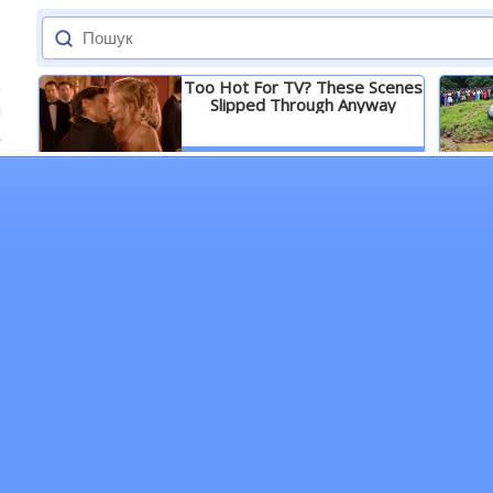
Too Hot For TV? These Scenes
Slipped Through Anyway
Детальніше