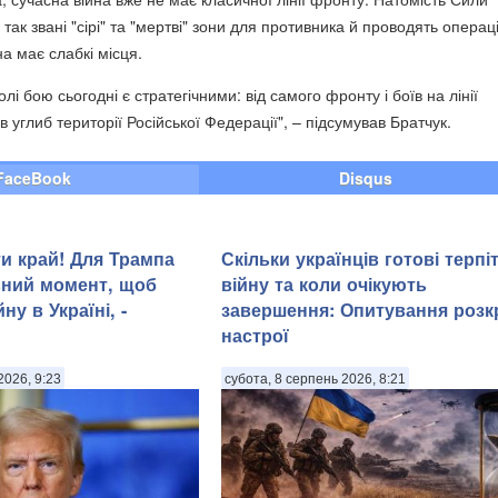
ак звані "сірі" та "мертві" зони для противника й проводять операці
а має слабкі місця.
полі бою сьогодні є стратегічними: від самого фронту і боїв на лінії
в углиб території Російської Федерації", – підсумував Братчук.
FaceBook
Disqus
и край! Для Трампа
Скільки українців готові терпі
ьний момент, щоб
війну та коли очікують
ну в Україні, -
завершення: Опитування розк
настрої
2026, 9:23
субота, 8 серпень 2026, 8:21