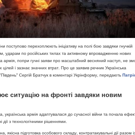
ни поступово перехоплюють ініціативу на полі бою завдяки гнучкій
ам, ударам по російських тилах та активному впровадженню нових
ка армія, попри гучні заяви про масштабний весняний наступ, не зм
 цілей і зазнає значних втрат. Про це заявив речник Українська
"Південь" Сергій Братчук в коментарі Укрінформу, передають
Патрі
нює ситуацію на фронті завдяки новим
а, українська армія адаптувалася до сучасної війни та почала ефе
і дії з технологічними рішеннями.
а, якісна підготовка особового складу, контратакувальні дії разом і