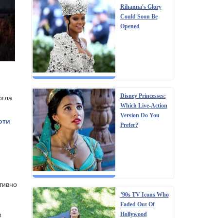
Rihanna's Glory
Could Soon Be
Opened
огла
Disney Princesses:
Which Live-Action
Version Do You
оти
Prefer?
ктивно
’90s TV Icons Who
Faded Out Of
з
Hollywood