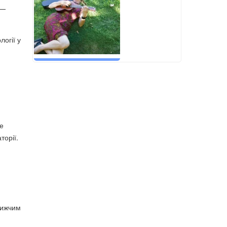
 —
логії у
е
торії.
лижчим