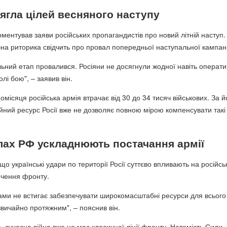
сягла цілей весняного наступу
ментував заяви російських пропагандистів про новий літній наступ.
бна риторика свідчить про провал попередньої наступальної кампані
ьний етап провалився. Росіяни не досягнули жодної навіть операти
лі бою", – заявив він.
місяця російська армія втрачає від 30 до 34 тисяч військових. За й
ійний ресурс Росії вже не дозволяє повною мірою компенсувати такі
лах РФ ускладнюють постачання армії
що українські удари по території Росії суттєво впливають на російсь
печення фронту.
лами не встигає забезпечувати широкомасштабні ресурси для всього
звичайно протяжним", – пояснив він.
 сучасна війна вже не має класичної лінії фронту. Натомість Сили