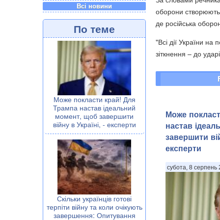
Всі новини
оборони створюють т
де російська оборон
По теме
"Всі дії України на 
зіткнення – до ударі
Може покласти край! Для
Трампа настав ідеальний
Може покласт
момент, щоб завершити
війну в Україні, - експерти
настав ідеал
завершити вій
експерти
субота, 8 серпень 
Скільки українців готові
терпіти війну та коли очікують
завершення: Опитування