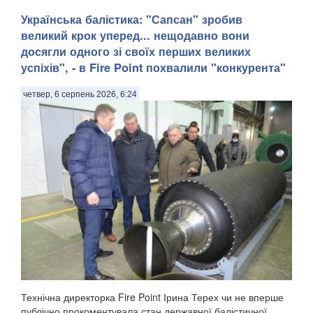
​Українська балістика: "Сапсан" зробив
великий крок уперед... нещодавно вони
досягли одного зі своїх перших великих
успіхів", - в Fire Point похвалили "конкурента"
четвер, 6 серпень 2026, 6:24
Технічна директорка Fire Point Ірина Терех чи не вперше
публічно прокоментувала стан державної балістичної