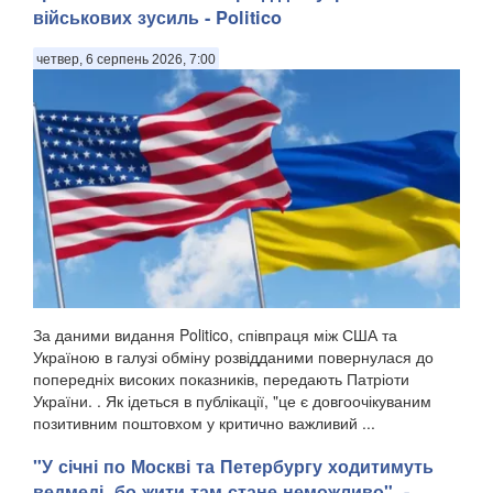
військових зусиль - Politico
четвер, 6 серпень 2026, 7:00
За даними видання Politico, співпраця між США та
Україною в галузі обміну розвідданими повернулася до
попередніх високих показників, передають Патріоти
України. . Як ідеться в публікації, "це є довгоочікуваним
позитивним поштовхом у критично важливий ...
"У січні по Москві та Петербургу ходитимуть
ведмеді, бо жити там стане неможливо", -