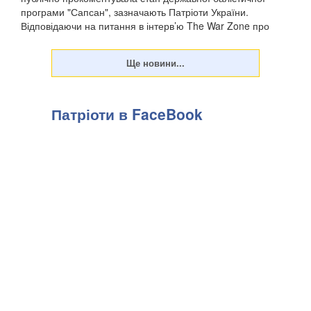
програми "Сапсан", зазначають Патріоти України.
Відповідаючи на питання в інтерв’ю The War Zone про
заяву Михайла Федорова (липень 2026) про успі...
Патріоти в FaceBook