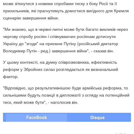
може зіткнутися з новими спробами тиску з боку Росії та її
прихильників, які прагнутимуть домогтися вигідного для Кремля
сценарію завершення війни.
"Ми знаємо, що в червні-липні може бути багато викликів через
чергову спробу росіян і співчуваючих росіянам дотиснути
Україну до "згоди" на приємне Путіну (російський диктатор
Володимир Путін - ред.) завершення війни", - сказав він.
У цьому контексті, на думку співрозмовника, ефективність
реформ у Збройних силах розглядається як визначальний
фактор.
"Відповідно, що результативнішою буде армійська реформа, то
сильнішими будуть позиції в дипломатії з огляду на потенційний
тиск, який може бути", - наголосив він.
FaceBook
Disqus