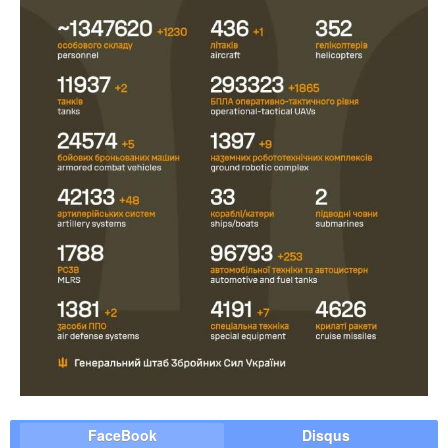
FaceBook
Disqus