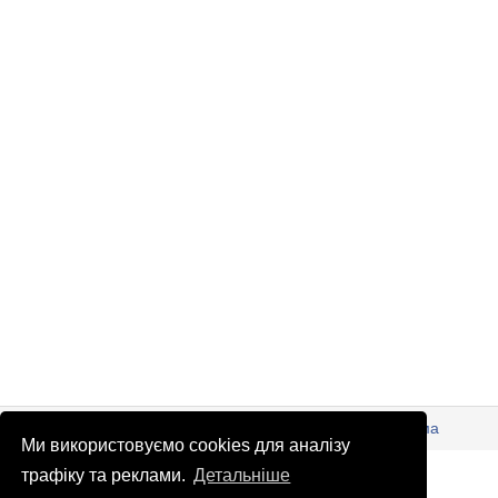
© Патріоти України 2026
Правова інформація
Реклама
Ми використовуємо cookies для аналізу
info
@
patrioty.org.ua
трафіку та реклами.
Детальніше