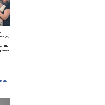
о
тницю,
раніше
Франка
ними