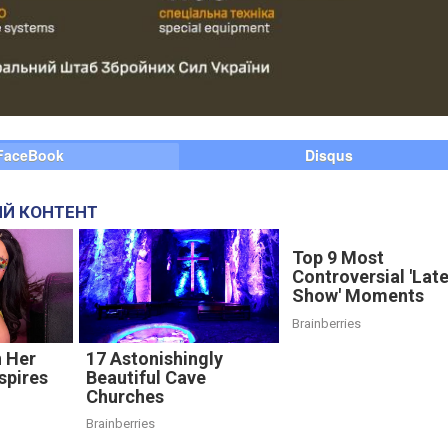
FaceBook
Disqus
Й КОНТЕНТ
Top 9 Most
Controversial 'Lat
Show' Moments
Brainberries
 Her
17 Astonishingly
spires
Beautiful Cave
Churches
Brainberries