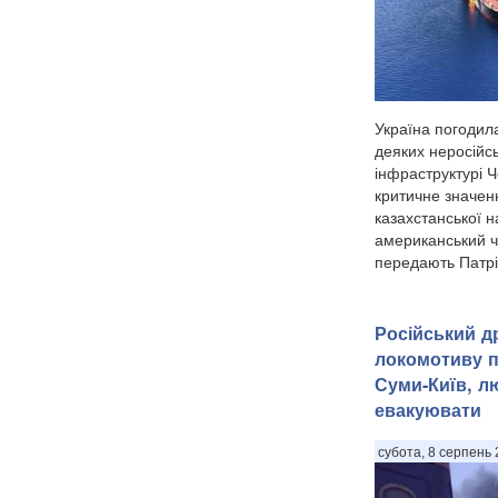
Україна погодил
деяких неросійс
інфраструктурі 
критичне значен
казахстанської 
американський ч
передають Патріо
Російський д
локомотиву п
Суми-Київ, л
евакуювати
субота, 8 серпень 