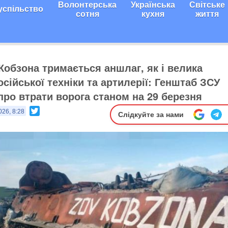
Волонтерська
Українська
Світське
успільство
сотня
кухня
життя
Кобзона тримається аншлаг, як і велика
осійської техніки та артилерії: Генштаб ЗСУ
про втрати ворога станом на 29 березня
Twitter
026, 8:28
Слідкуйте за нами