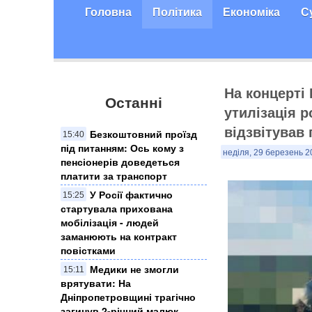
Головна
Політика
Економіка
С
На концерті 
Останні
утилізація р
відзвітував 
Безкоштовний проїзд
15:40
під питанням: Ось кому з
неділя, 29 березень 2
пенсіонерів доведеться
платити за транспорт
У Росії фактично
15:25
стартувала прихована
мобілізація - людей
заманюють на контракт
повістками
Медики не змогли
15:11
врятувати: На
Дніпропетровщині трагічно
загинув 2-річний малюк