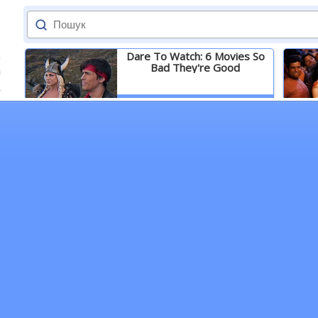
Dare To Watch: 6 Movies So
Bad They're Good
Детальніше