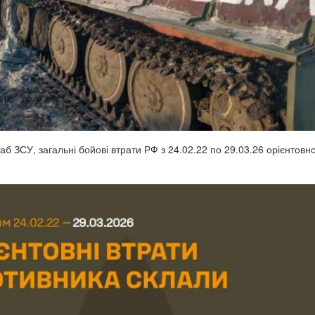
б ЗСУ, загальні бойові втрати РФ з 24.02.22 по 29.03.26 орієнтовн