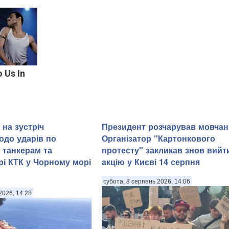
o Us In
 на зустріч
Президент розчарував мовчан
одо ударів по
Організатор "Картонкового
 танкерам та
протесту" закликав знов вийт
рі КТК у Чорному морі
акцію у Києві 14 серпня
субота, 8 серпень 2026, 14:06
2026, 14:28