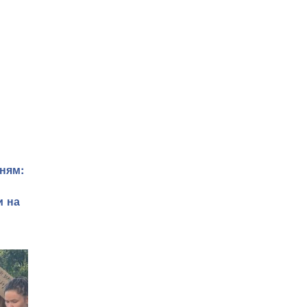
ням:
и на