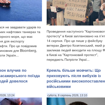
ася не завдавати ударів по
Проведення наступного "Картонковог
ьких нафтових танкерах та
протесту" в Києві заплановано на п'я
Чорного моря, що має
14 серпня. Про це пише у фейсбуку
ня для експорту
ветеран Дмитро Козятинський, який 
нафти. Про це повідомив
закликав людей виходити на площу 
иновник для Bloomberg,
в Києві на "Картонковий протест",
ти Україн...
передають Патріоти Украї...
рон влучив по
Кремль більше мовчить: Що
асажирського поїзда
приховують після вибухів із
юдей довелося
російськими високопоставле
військовими
2026, 13:24
субота, 8 серпень 2026, 13:10