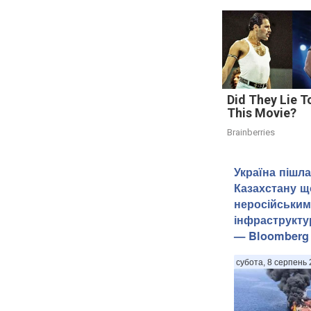
Did They Lie T
This Movie?
Brainberries
Україна пішла
Казахстану щ
неросійським
інфраструкту
— Bloomberg
субота, 8 серпень 