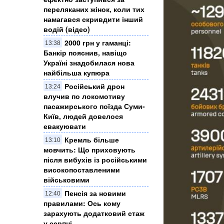
переляканих жінок, коли тих
намагався скривдити інший
водій (відео)
2000 грн у гаманці:
13:38
Банкір пояснив, навіщо
Україні знадобилася нова
найбільша купюра
Російський дрон
13:24
влучив по локомотиву
пасажирського поїзда Суми-
Київ, людей довелося
евакуювати
Кремль більше
13:10
мовчить: Що приховують
після вибухів із російськими
високопоставленими
військовими
Пенсія за новими
12:40
правилами: Ось кому
зарахують додатковий стаж
у серпні