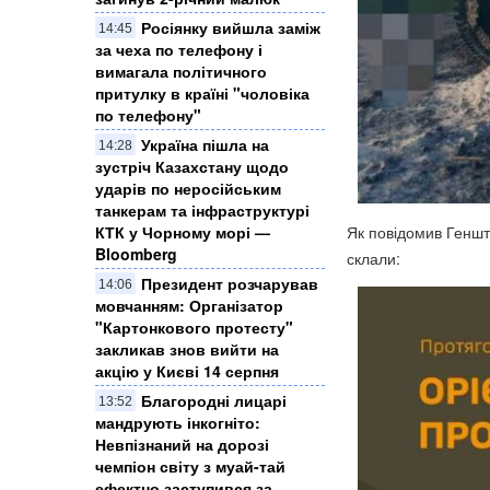
Росіянку вийшла заміж
14:45
за чеха по телефону і
вимагала політичного
притулку в країні "чоловіка
по телефону"
Україна пішла на
14:28
зустріч Казахстану щодо
ударів по неросійським
танкерам та інфраструктурі
КТК у Чорному морі —
Як повідомив Геншта
Bloomberg
склали:
Президент розчарував
14:06
мовчанням: Організатор
"Картонкового протесту"
закликав знов вийти на
акцію у Києві 14 серпня
Благородні лицарі
13:52
мандрують інкогніто:
Невпізнаний на дорозі
чемпіон світу з муай-тай
ефектно заступився за