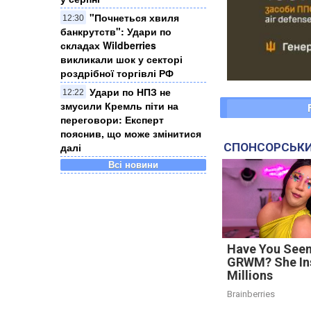
"Почнеться хвиля
12:30
банкрутств": Удари по
складах Wildberries
викликали шок у секторі
роздрібної торгівлі РФ
Удари по НПЗ не
12:22
змусили Кремль піти на
переговори: Експерт
пояснив, що може змінитися
далі
СПОНСОРСЬКИ
Всі новини
Have You Seen
GRWM? She In
Millions
Brainberries