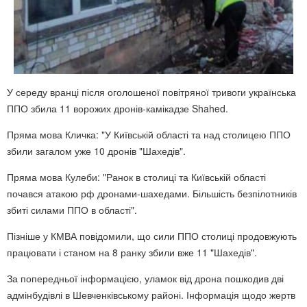
У середу вранці після оголошеної повітряної тривоги українська
ППО збила 11 ворожих дронів-камікадзе Shahed.
Пряма мова Кличка: "У Київській області та над столицею ППО
збили загалом уже 10 дронів "Шахедів".
Пряма мова Кулеби: "Ранок в столиці та Київській області
почався атакою рф дронами-шахедами. Більшість безпілотників
збиті силами ППО в області".
Пізніше у КМВА повідомили, що сили ППО столиці продовжують
працювати і станом на 8 ранку збили вже 11 "Шахедів".
За попередньої інформацією, уламок від дрона пошкодив дві
адмінбудівлі в Шевченківському районі. Інформація щодо жертв