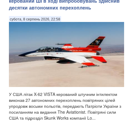
керований ШІ в ході випробовувань здійснив
десятки автономних перехоплень
субота, 8 серпень 2026, 22:58
У США літак X-62 VISTA керований штучним інтилектом
виконав 27 автономних перехоплень повітряних цілей
упродовж восьми польотів, передають Патріоти України з
посиланням на видання The Aviationist. Повітряні сили
США та підрозділ Skunk Works компанії Lo...