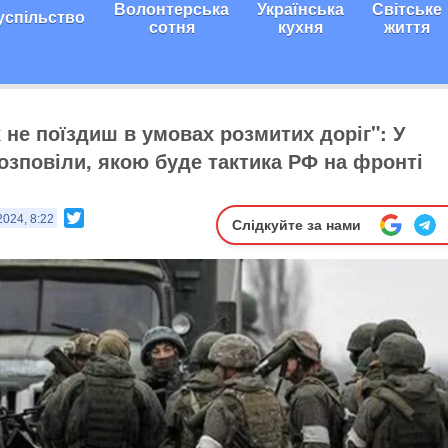
Волонтерська
Українська
Світське
успільство
сотня
кухня
життя
 не поїздиш в умовах розмитих доріг": У
розповіли, якою буде тактика РФ на фронті
Twitter
2024, 8:22
Слідкуйте за нами