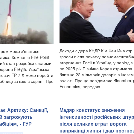
Доходи лідера КНДР Кім Чен Ина стр
аром може з'явитися
зросли після початку повномасштабн
тика. Компанія Fire Point
вторгнення Росії в Україну, у період з
ий етап розробки системи
по 2025 рік Північна Корея отримала
орони Freyja. Українська
близько 22 мільярдів доларів в інозем
лювач FP-7.X може перейти
валюті. Про це повідомляє Bloomberg
обництва вже в серпні. Про
Economics, передаю...
є Арктику: Санкції,
Мадяр констатує зниження
й загрожують
інтенсивності російських шту
біціям, - ГУР
після великих втрат ворога
наприкінці липня і дав прогно