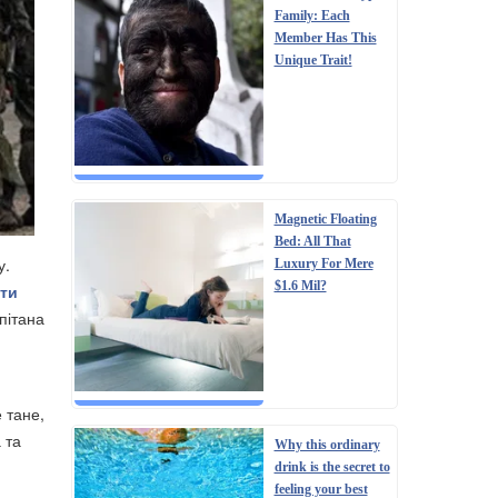
Family: Each
Member Has This
Unique Trait!
Magnetic Floating
Bed: All That
у.
Luxury For Mere
$1.6 Mil?
оти
пітана
 тане,
 та
Why this ordinary
drink is the secret to
feeling your best