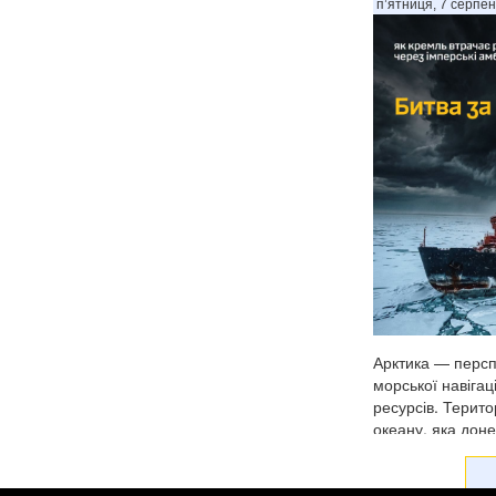
п’ятниця, 7 серпен
Арктика — персп
морської навігац
ресурсів. Терито
океану, яка дон
товстими шарам
важкодоступною 
прогнозами клім