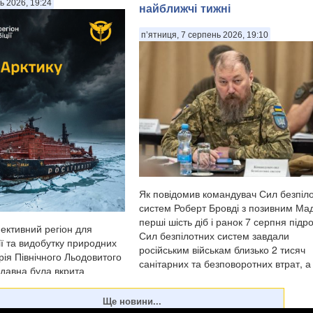
ь 2026, 19:24
найближчі тижні
п’ятниця, 7 серпень 2026, 19:10
Як повідомив командувач Сил безпіл
систем Роберт Бровді з позивним Мад
перші шість діб і ранок 7 серпня підр
ективний регіон для
Сил безпілотних систем завдали
ії та видобутку природних
російським військам близько 2 тисяч
рія Північного Льодовитого
санітарних та безповоротних втрат, а
едавна була вкрита
уразили понад 11...
и криги й залишалася
для судноплавства, за
атичних мод...