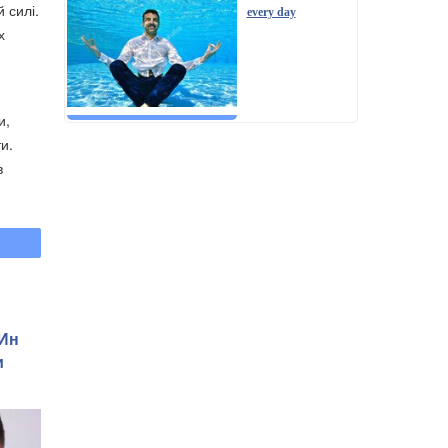
 силі.
every day
х
и,
и.
в
 Ин
и