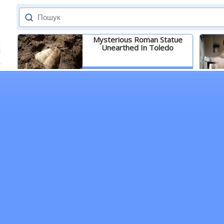
Mysterious Roman Statue
Unearthed In Toledo
Детальніше