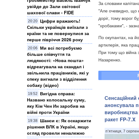
За словами капітана
увійде до Зали світової
"Але очевидно, що 
шахової слави - FIDE
доріг, тому ворог б
Цифри вражають!
20:20
"хробаками", - зазна
Скільки українців виїхали з
країни та не повернулися за
По окупантах, на й
перше півріччя 2026 року
артилерія, яка прац
Ми всі потребуємо
20:06
При тому що війна з
більше співчуття та
Назаренко.
людяності: «Нова пошта»
відреагувала на скандал і
звільнила працівників, які у
спеку вигнали з відділення
собаку (відео)
Вигідна справа:
19:52
Сенсаційний с
Названо колосальну суму,
анонсувала п
яку Кім Чен Ин заробив на
виробництва 
війні проти України
ракет FP-7.X
Шанси є: Як оскаржити
19:38
рішення ВЛК в Україні, якщо
п’ятниця, 7 серпен
огляд провели неналежно