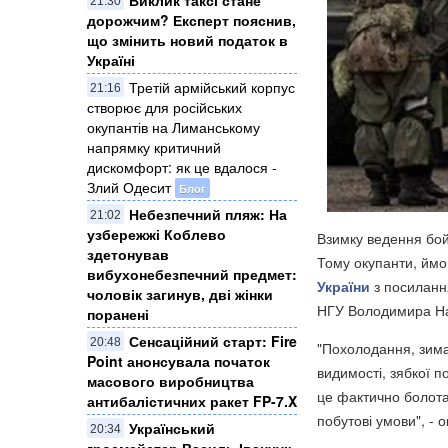
21:30
дорожчим? Експерт пояснив,
що змінить новий податок в
Україні
Третій армійський корпус
21:16
створює для російських
окупантів на Лиманському
напрямку критичний
дискомфорт: як це вдалося -
Злий Одесит
Блог
Небезпечний пляж: На
21:02
узбережжі Коблево
Взимку ведення бой
здетонував
Тому окупанти, ймо
вибухонебезпечний предмет:
України
з посилання
чоловік загинув, дві жінки
НГУ Володимира Наз
поранені
Сенсаційний старт: Fire
20:48
"Похолодання, зима
Point анонсувала початок
видимості, зябкої п
масового виробництва
це фактично болота,
антибалістичних ракет FP-7.X
побутові умови", - 
Український
20:34
гросмейстер Василь Іванчук