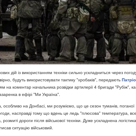
ових дій із використанням техніки сильно ускладниться через погод
вірно, будуть використовувати тактику "хробаків", передають
Патрі
м на коментар начальника розвідки артилерії 4 бригади "Рубіж", ка
аренка в ефірі "Ми Україна".
, особливо на Донбасі, ми розуміємо, що це сезон туманів, поганої
огоди, насправді тому що вдень це ледь "плюсова" температура, все
 розмиті дороги після військової техніки. Дуже ускладнена логістика
описав ситуацію військовий.