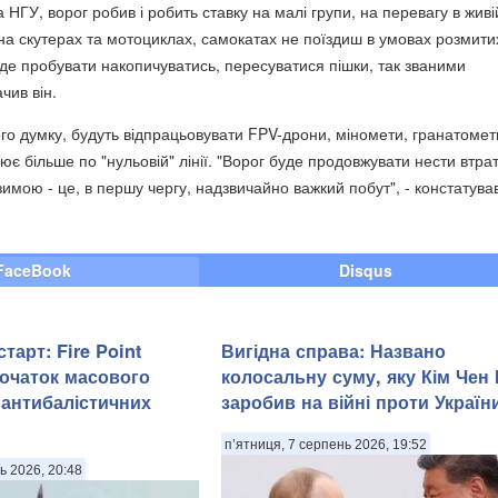
 НГУ, ворог робив і робить ставку на малі групи, на перевагу в живій
на скутерах та мотоциклах, самокатах не поїздиш в умовах розмити
уде пробувати накопичуватись, пересуватися пішки, так званими
чив він.
ого думку, будуть відпрацьовувати FPV-дрони, міномети, гранатомет
ює більше по "нульовій" лінії. "Ворог буде продовжувати нести втрат
имою - це, в першу чергу, надзвичайно важкий побут", - констатува
FaceBook
Disqus
тарт: Fire Point
Вигідна справа: Названо
очаток масового
колосальну суму, яку Кім Чен
антибалістичних
заробив на війні проти Україн
п’ятниця, 7 серпень 2026, 19:52
ь 2026, 20:48