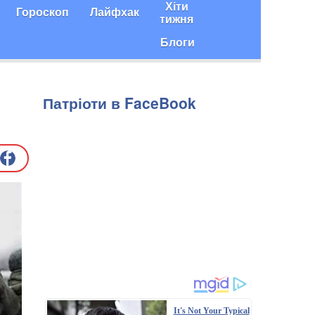
Хіти
Гороскоп
Лайфхак
тижня
Блоги
Патріоти в FaceBook
It's Not Your Typical