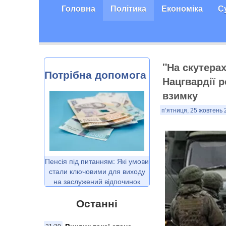
Головна
Політика
Економіка
С
"На скутерах
Потрібна допомога
Нацгвардії 
взимку
п’ятниця, 25 жовтень 
Пенсія під питанням: Які умови
стали ключовими для виходу
на заслужений відпочинок
Останні
Виклик таксі стане