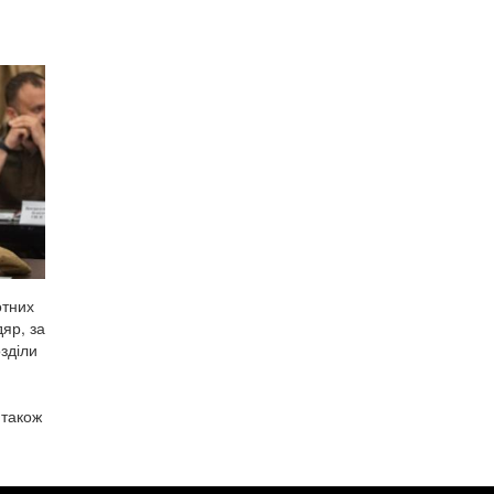
отних
яр, за
озділи
 також