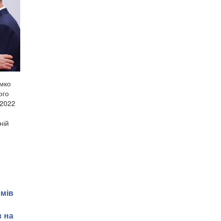
імко
ого
 2022
ній
рмів
з на