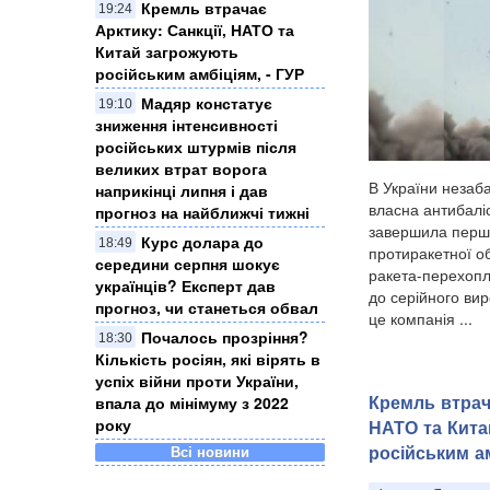
Кремль втрачає
19:24
Арктику: Санкції, НАТО та
Китай загрожують
російським амбіціям, - ГУР
Мадяр констатує
19:10
зниження інтенсивності
російських штурмів після
великих втрат ворога
В України незаб
наприкінці липня і дав
власна антибаліс
прогноз на найближчі тижні
завершила перш
Курс долара до
18:49
протиракетної об
середини серпня шокує
ракета-перехоп
українців? Експерт дав
до серійного вир
прогноз, чи станеться обвал
це компанія ...
Почалось прозріння?
18:30
Кількість росіян, які вірять в
успіх війни проти України,
Кремль втрача
впала до мінімуму з 2022
року
НАТО та Кита
російським ам
Всі новини