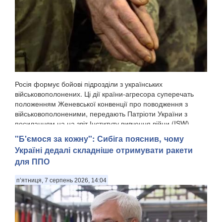
Росія формує бойові підрозділи з українських
військовополонених. Ці дії країни-агресора суперечать
положенням Женевської конвенції про поводження з
військовополоненими, передають Патріоти України з
посиланням на на звіт Інституту вивчення війни (ISW). ...
"Б'ємося за кожну": Сибіга пояснив, чому
Україні дедалі складніше отримувати ракети
для ППО
п’ятниця, 7 серпень 2026, 14:04