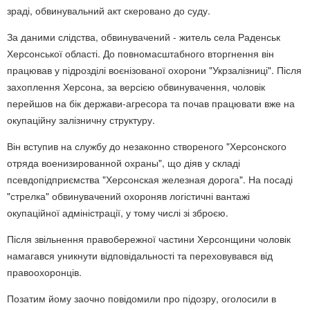
зраді, обвинувальний акт скеровано до суду.
За даними слідства, обвинувачений - житель села Раденськ
Херсонської області. До повномасштабного вторгнення він
працював у підрозділі воєнізованої охорони "Укрзалізниці". Після
захоплення Херсона, за версією обвинувачення, чоловік
перейшов на бік держави-агресора та почав працювати вже на
окупаційну залізничну структуру.
Він вступив на службу до незаконно створеного "Херсонского
отряда военизированной охраны", що діяв у складі
псевдопідприємства "Херсонская железная дорога". На посаді
"стрелка" обвинувачений охороняв логістичні вантажі
окупаційної адміністрації, у тому числі зі зброєю.
Після звільнення правобережної частини Херсонщини чоловік
намагався уникнути відповідальності та переховувався від
правоохоронців.
Позатим йому заочно повідомили про підозру, оголосили в