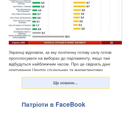
Українці відповіли, за яку політичну готову силу готові
проголосувати на виборах до парламенту, якщо такі
відбудуться найближчим часом. Про це свідчать дані
опитування Центру соціальних та маркетингових
досліджень "СОЦИС", передають Патріоти України. Т...
Патріоти в FaceBook