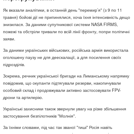
Як вказали аналітики, в останній день "перемир’я" (з 9 по 11
травня) бойові дії не припинялися, хоча їхня інтенсивність дещо
знизилася. За даними супутникової системи NASA FIRMS,
пожежі та обстріли тривали по всій лінії фронту, попри політичні
заяви.
За даними українських військових, російська армія використала
оголошену паузу не для деескалації, а для посилення своїх
підрозділів.
Зокрема, речник української бригади на Лиманському напрямку
повідомив, що окупанти підтягували резерви, накопичували
особовий склад і продовжували активно застосовувати FPV-
дрони та артилерію.
Українські захисники також звернули увагу на різке збільшення
застосування безпілотників "Молнія".
За їхніми словами, під час так званої "тиші" Росія навіть