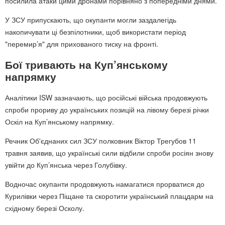
посилила атаки цими дронами порівняно з попередніми днями.
У ЗСУ припускають, що окупанти могли заздалегідь
накопичувати ці безпілотники, щоб використати період
"перемир’я" для прихованого тиску на фронті.
Бої тривають на Куп’янському
напрямку
Аналітики ISW зазначають, що російські війська продовжують
спроби прориву до українських позицій на лівому березі річки
Оскіл на Куп’янському напрямку.
Речник Об'єднаних сил ЗСУ полковник Віктор Трегубов 11
травня заявив, що українські сили відбили спроби росіян знову
увійти до Куп’янська через Голубівку.
Водночас окупанти продовжують намагатися прорватися до
Курилівки через Піщане та скоротити український плацдарм на
східному березі Осколу.