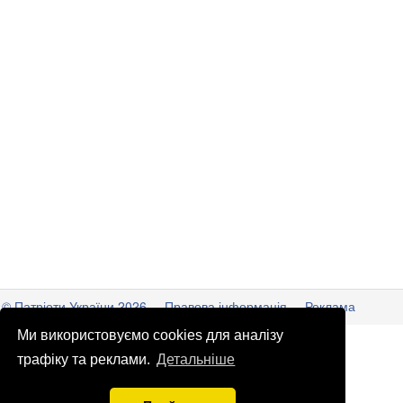
© Патріоти України 2026
Правова інформація
Реклама
Ми використовуємо cookies для аналізу
info
@
patrioty.org.ua
трафіку та реклами.
Детальніше