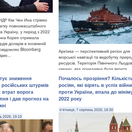
НДР Кім Чен Ина стрімко
чатку повномасштабного
в Україну, у період з 2022
нічна Корея отримала
рдів доларів в іноземній
повідомляє Bloomberg
Арктика — перспективний регіон для
даю...
морської навігації та видобутку прир
ресурсів. Територія Північного Льодо
океану, яка донедавна була вкрита
товстими шарами криги й залишалас
тує зниження
Почалось прозріння? Кількіст
важкодоступною для судноплавства, 
і російських штурмів
росіян, які вірять в успіх війни
прогнозами кліматичних мод...
х втрат ворога
проти України, впала до мінім
пня і дав прогноз на
2022 року
жні
п’ятниця, 7 серпень 2026, 18:30
ь 2026, 19:10