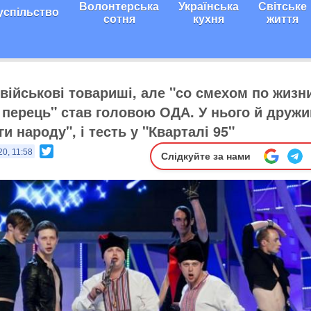
Волонтерська
Українська
Світське
успільство
сотня
кухня
життя
 військові товариші, але "со смехом по жизн
 перець" став головою ОДА. У нього й дружи
и народу", і тесть у "Кварталі 95"
Twitter
20, 11:58
Слідкуйте за нами