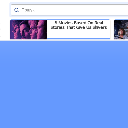
8 Movies Based On Real
Stories That Give Us Shivers
Детальніше