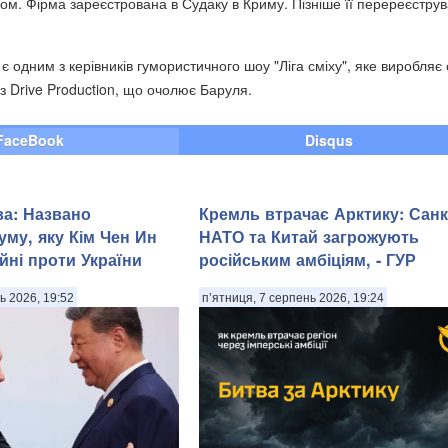
ом. Фірма зареєстрована в Судаку в Криму. Пізніше її перереєструв
 одним з керівників гумористичного шоу "Ліга сміху", яке виробляє 
з Drive Production, що очолює Баруля.
FaceBook
Disqus
ва: Названо
Кремль втрачає Арктику: Санкц
уму, яку Кім Чен Ин
НАТО та Китай загрожують
йні проти України
російським амбіціям, - ГУР
ь 2026, 19:52
п’ятниця, 7 серпень 2026, 19:24