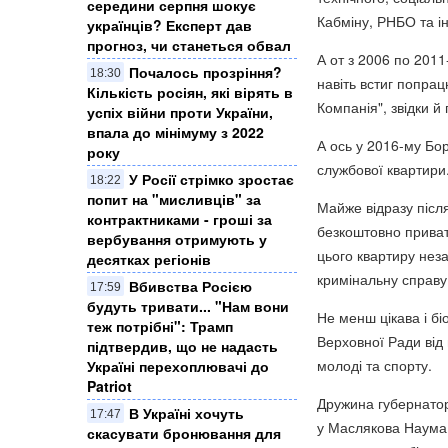
середини серпня шокує
Кабміну, РНБО та і
українців? Експерт дав
прогноз, чи станеться обвал
А от з 2006 по 2011
Почалось прозріння?
18:30
навіть встиг попра
Кількість росіян, які вірять в
Компанія", звідки й 
успіх війни проти України,
впала до мінімуму з 2022
А ось у 2016-му Бо
року
службової квартири
У Росії стрімко зростає
18:22
попит на "мисливців" за
Майже відразу після
контрактниками - гроші за
безкоштовно привати
вербування отримують у
цього квартиру нез
десятках регіонів
кримінальну справу 
Вбивства Росією
17:59
будуть тривати... "Нам вони
Не менш цікава і бі
теж потрібні": Трамп
Верховної Ради від 
підтвердив, що не надасть
молоді та спорту.
Україні перехоплювачі до
Patriot
Дружина губернатор
В Україні хочуть
17:47
у Маслякова Наума 
скасувати бронювання для