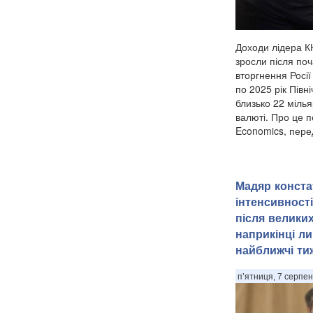
Доходи лідера К
зросли після по
вторгнення Росії 
по 2025 рік Пів
близько 22 мілья
валюті. Про це 
Economics, пере
Мадяр конста
інтенсивност
після велики
наприкінці ли
найближчі ти
п’ятниця, 7 серпен