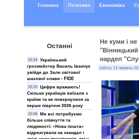
Головна
Політика
Економіка
С
Не куми і не
Останні
"Вінницький
нардеп "Слуг
Український
20:34
гросмейстер Василь Іванчук
субота, 13 червень 20
увійде до Зали світової
шахової слави - FIDE
Цифри вражають!
20:20
Скільки українців виїхали з
країни та не повернулися за
перше півріччя 2026 року
Ми всі потребуємо
20:06
більше співчуття та
людяності: «Нова пошта»
відреагувала на скандал і
звільнила працівників, які у