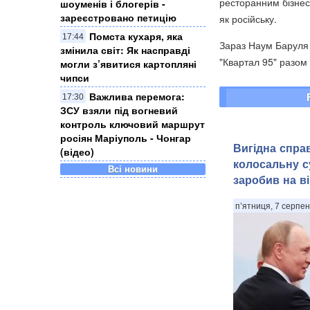
ресторанним бізнес
шоуменів і блогерів -
зареєстровано петицію
як російську.
Помста кухаря, яка
17:44
Зараз Наум Баруля є
змінила світ: Як насправді
"Квартал 95" разом 
могли з’явитися картопляні
чипси
Важлива перемога:
17:30
ЗСУ взяли під вогневий
контроль ключовий маршрут
росіян Маріуполь - Чонгар
Вигідна спра
(відео)
колосальну с
Всі новини
заробив на ві
п’ятниця, 7 серпен