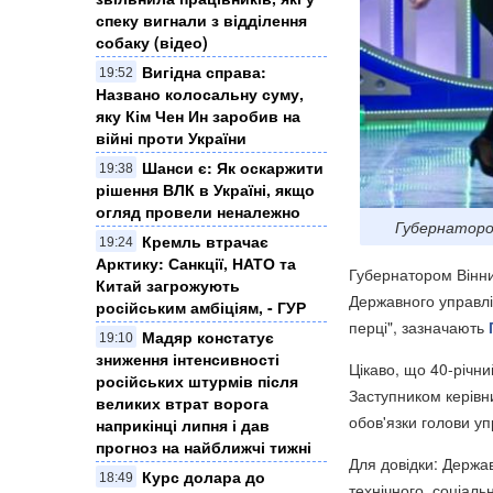
спеку вигнали з відділення
собаку (відео)
Вигідна справа:
19:52
Названо колосальну суму,
яку Кім Чен Ин заробив на
війні проти України
Шанси є: Як оскаржити
19:38
рішення ВЛК в Україні, якщо
огляд провели неналежно
Губернатором
Кремль втрачає
19:24
Арктику: Санкції, НАТО та
Губернатором Вінниц
Китай загрожують
Державного управлі
російським амбіціям, - ГУР
перці", зазначають
Мадяр констатує
19:10
зниження інтенсивності
Цікаво, що 40-річн
російських штурмів після
Заступником керівн
великих втрат ворога
обов'язки голови у
наприкінці липня і дав
прогноз на найближчі тижні
Для довідки: Держа
Курс долара до
18:49
технічного, соціаль