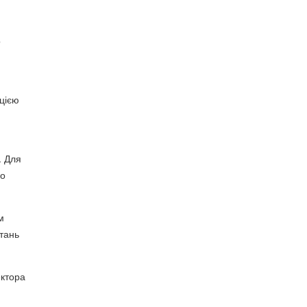
о
ацією
. Для
ло
м
итань
ектора