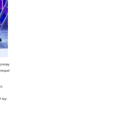
голову
ницькі
о.
9-му.