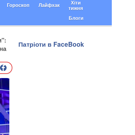
Хіти
Гороскоп
Лайфхак
тижня
Блоги
и":
Патріоти в FaceBook
на