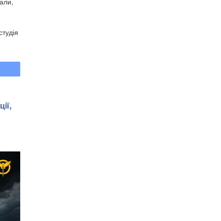
али,
студія
ії,