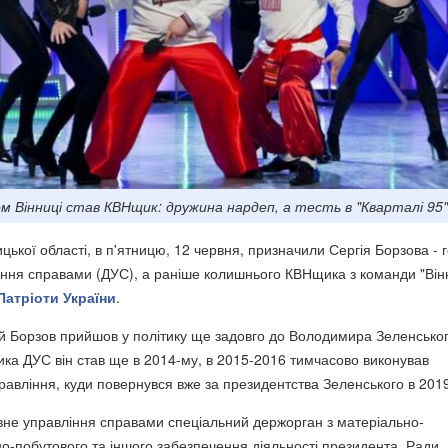
 Вінниці став КВНщик: дружина нардеп, а тесть в "Кварталі 95"
ької області, в п'ятницю, 12 червня, призначили Сергія Борзова - 
ння справами (ДУС), а раніше колишнього КВНщика з команди "Він
Патріоти України
.
ий Борзов прийшов у політику ще задовго до Володимира Зеленськог
ика ДУС він став ще в 2014-му, в 2015-2016 тимчасово виконував
правління, куди повернувся вже за президентства Зеленського в 201
вне управління справами спеціальний держорган з матеріально-
но-побутового та іншого забезпечення діяльності президента, Ради,