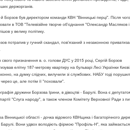
нших держорганів.
-й Борзов був директором команди КВН "Вінницькі перці". Після чог
цювати в ТОВ "Телевізійне творче об'єднання "Олександр Масляков і
пішов у велику політику.
рзов потрапив у гучний скандал, пов'язаний з незаконною приватиз
.
 свого призначення в. о. голови ДУС у 2015 році, Сергій Борзов
зував елітну 187-метрову квартиру на бульварі Лесі Українки Києві
аконно, на думку слідчих, вилучили зі службових. НАБУ тоді поруши
через це, але потім її "поховали".
ографія дружини Борзова Ірини, в дівоцтві - Барулі. Вона є депутато
партії "Слуга народу", а також членом Комітету Верховної Ради з п
а Вінницької області - дочка відомого КВНщика і багаторічного дир
Барулі. Вони удвох володіють фірмою "Профіль-Н", яка займається