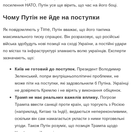
посилення НАТО, Путін усе ще вірить, що час на його боці.
Чому Путін не йде на поступки
Як повідомляють у Time, Путін вважає, що його тактика
максимального тиску спрацює. Він розраховує, що російські
війська здобудуть нові позиції на сході України, а постійні удари
по містах та інфраструктурі зламають волю українців. Експерти
зазначають, що:
Київ не готовий до поступок.
Президент Володимир
Зеленський, попри внутрішньополітичні проблеми, не
може піти на поступки, які задовольнили б Путіна. Українці
не довіряють Кремлю і не вірять у виконання обіцянок.
Трамп не має реальних важелів впливу.
Погрози
Трампа ввести санкції проти країн, що торгують з Росією
(наприклад, Китаю та Індії), видаються непереконливими,
оскільки він сам намагається укласти з ними торговельні
угоди. Також Путін розуміє, що позиція Трампа щодо