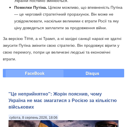
України постійно змінюється.
Помилки Путіна.
Цілком можливо, що впевненість Путіна
— це черговий стратегічний прорахунок. Він може не
усвідомлювати, наскільки великими є втрати Росії та яку
ціну доведеться заплатити за продовження війни.
За версією Time, а ні Трамп, а ні західні санкції наразі не здатні
змусити Путіна змінити свою стратегію. Він продовжує вірити у
свою перемогу, попри це величезні людські та економічні
втрати.
FaceBook
Disqus
"Це неприйнятно": Жорін пояснив, чому
Україна не має змагатися з Росією за кількістю
військових
субота, 8 серпень 2026, 18:06