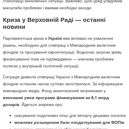
стабілізації економічної ситуації. Важливо, щоб уряд усвідомив
масштаби проблеми і вживав необхідні заходи.
Криза у Верховній Раді — останні
новини
Парламентська криза в
Україні
вже впливає на ухвалення
рішень, необхідних для співпраці з Міжнародним валютним
фондом та просування євроінтеграції. Водночас загрози зриву
фінансування поки не підтверджено — ключова проблема
полягає у внутрішній політичній ситуації.
Ситуація довкола співпраці України з Міжнародним валютним
фондом останнім часом суттєво загострилася. За інформацією
міжнародних медіа, Фонд занепокоєний затримками у
виконанні умов програми фінансування на 8,1 млрд
доларів
. Йдеться зокрема про:
скасування податкових пільг для імпорту дешевих посилок
можливе розширення бази оподаткування для ФОПів