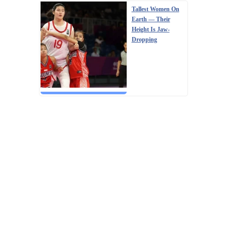
Tallest Women On
Earth — Their
Height Is Jaw-
Dropping