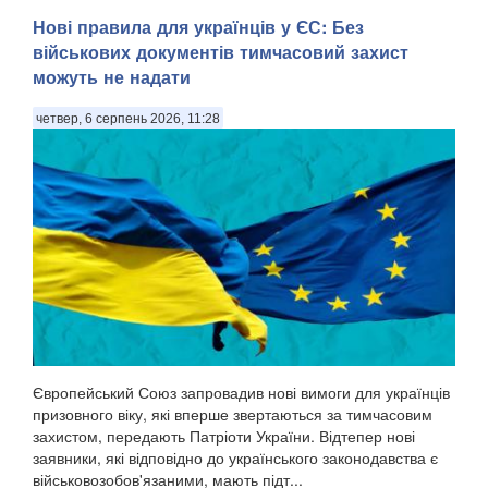
Нові правила для українців у ЄС: Без
військових документів тимчасовий захист
можуть не надати
четвер, 6 серпень 2026, 11:28
У Ярославлі дрони атакували один з найбільших
нафтопереробних заводів росії. Місцева влада заявила
про «наймасовішу атаку» безпілотників на область. Про
атаку повідомив губернатор Ярославської області
Михайло Євраєв, передають Патріоти України. . За с...
Європейський Союз запровадив нові вимоги для українців
призовного віку, які вперше звертаються за тимчасовим
захистом, передають Патріоти України. Відтепер нові
заявники, які відповідно до українського законодавства є
військовозобов'язаними, мають підт...