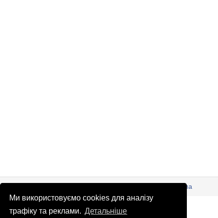
© Патріоти України 2026
Правова інформація
Реклама
Ми використовуємо cookies для аналізу
info
@
patrioty.org.ua
трафіку та реклами.
Детальніше