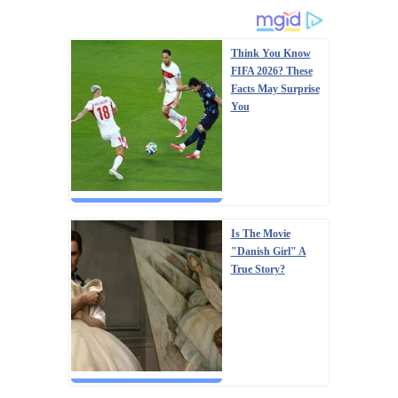
Think You Know
FIFA 2026? These
Facts May Surprise
You
Is The Movie
"Danish Girl" A
True Story?