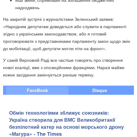
інші зміни, спрямовані на збільшення бюджетних
надходжень
На закритій зустрічі з журналістами Зеленський заявив:
«Народним депутатам доведеться або служити в парламенті
згідно з українським законодавством, або я готовий
проговорювати з представниками парламенту закон щодо змін
до мобілізації, щоб депутати могли піти на фронт».
У самій Верховній Раді все частіше говорять про створення
нової коаліції, вже з опозиційними фракціями. Наразі майже
кожне засідання закінчується раніше терміну.
FaceBook
Disqus
Обмін технологіями зближує союзників:
Україна створила для ВМС Великобританії
безпілотний катер на основі морського дрону
«Магура» - The Times