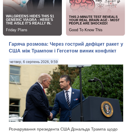
Гаряча розмова: Через гострий дефіцит ракет у
США між Трампом і Гегсетом виник конфлікт
четвер, 6 серпень 2026, 9:59
Розчарування президента США Дональда Трампа щодо