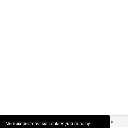
© Патріоти України 2026
Правова інформація
Реклама
Ми використовуємо cookies для аналізу