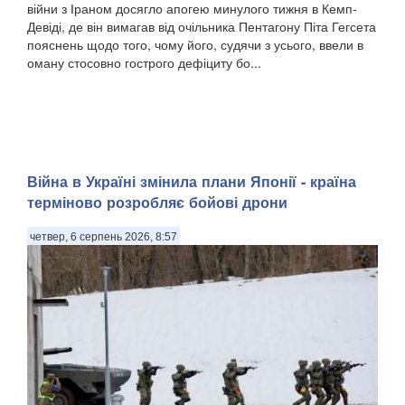
війни з Іраном досягло апогею минулого тижня в Кемп-
Девіді, де він вимагав від очільника Пентагону Піта Гегсета
пояснень щодо того, чому його, судячи з усього, ввели в
оману стосовно гострого дефіциту бо...
Війна в Україні змінила плани Японії - країна
терміново розробляє бойові дрони
четвер, 6 серпень 2026, 8:57