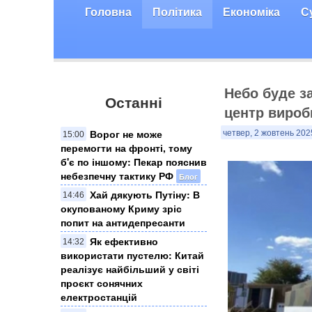
Головна
Політика
Економіка
С
Небо буде з
Останні
центр вироб
Ворог не може
четвер, 2 жовтень 202
15:00
перемогти на фронті, тому
б'є по іншому: Пекар пояснив
небезпечну тактику РФ
Блог
Хай дякують Путіну: В
14:46
окупованому Криму зріс
попит на антидепресанти
Як ефективно
14:32
використати пустелю: Китай
реалізує найбільший у світі
проєкт сонячних
електростанцій