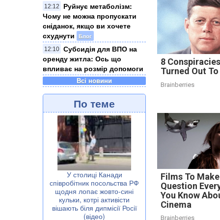
Руйнує метаболізм:
12:12
Чому не можна пропускати
сніданок, якщо ви хочете
схуднути
Блог
Субсидія для ВПО на
12:10
оренду житла: Ось що
8 Conspiracie
впливає на розмір допомоги
Turned Out To
Всі новини
Brainberries
По теме
У столиці Канади
Films To Make
співробітник посольства РФ
Question Ever
щодня лопає жовто-сині
You Know Abo
кульки, котрі активісти
Cinema
вішають біля дипмісії Росії
(відео)
Brainberries