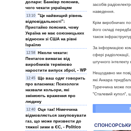
долари: Банківр пояснив,
засобів радіоелект
чого чекати українцям
наведення.
"Це найвищий рівень
13:10
відповідальності":
Крім виробничих по
Пристайко пояснив, чому
його складі передба
Україна не має союзницьких
також інфраструктур
відносин зі США на рівні
Ізраїлю
За інформацією ком
Ніколи чекати:
12:58
сфері радіолокації,
Пентагон вимагає від
штучного інтелекту 
виробників терміново
наростити випуск зброї, - WP
Нещодавно ми повід
Що ваш одяг говорить
12:45
які Анкара придбал
про власника: Психологи
Туреччина може пог
назвали кольори, які
"Сталевий купол", щ
змінюють враження про
людину
Оце так! Німеччина
12:40
відмовляється закуповувати
газ, що може призвести до
СПОНСОРСЬКИ
тяжкої зими в ЄС, - Politico