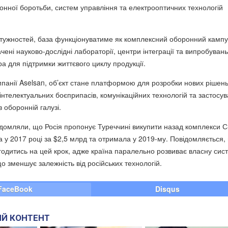
ронної боротьби, систем управління та електрооптичних технологій
тужностей, база функціонуватиме як комплексний оборонний кампу
чені науково-дослідні лабораторії, центри інтеграції та випробувань
а для підтримки життєвого циклу продукції.
панії Aselsan, об’єкт стане платформою для розробки нових рішень
 інтелектуальних боєприпасів, комунікаційних технологій та застосу
в оборонній галузі.
омляли, що Росія пропонує Туреччині викупити назад комплекси С
а у 2017 році за $2,5 млрд та отримала у 2019-му. Повідомляється,
одитись на цей крок, адже країна паралельно розвиває власну сис
о зменшує залежність від російських технологій.
FaceBook
Disqus
Й КОНТЕНТ