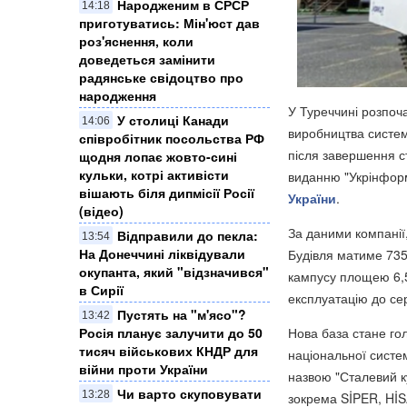
Народженим в СРСР
14:18
приготуватись: Мін'юст дав
роз'яснення, коли
доведеться замінити
радянське свідоцтво про
народження
У Туреччині розпоч
У столиці Канади
14:06
виробництва систем 
співробітник посольства РФ
після завершення с
щодня лопає жовто-сині
кульки, котрі активісти
виданню "Укрінфор
вішають біля дипмісії Росії
України
.
(відео)
За даними компанії,
Відправили до пекла:
13:54
На Донеччині ліквідували
Будівля матиме 735
окупанта, який "відзначився"
кампусу площею 6,5
в Сирії
експлуатацію до се
Пустять на "м'ясо"?
13:42
Нова база стане го
Росія планує залучити до 50
тисяч військових КНДР для
національної систе
війни проти України
назвою "Сталевий к
Чи варто скуповувати
13:28
зокрема SİPER, Hİ