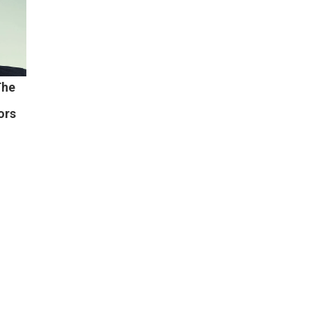
The
ors