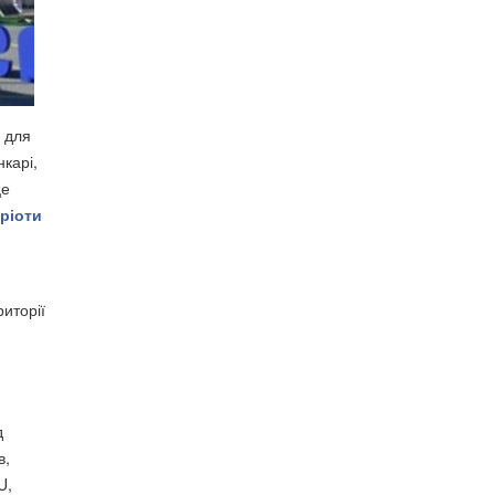
и для
карі,
це
ріоти
иторії
д
в,
U,