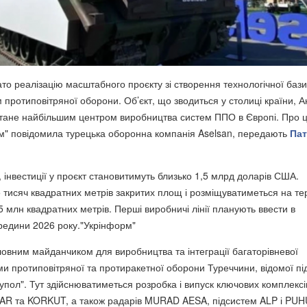
ато реалізацію масштабного проєкту зі створення технологічної баз
протиповітряної оборони. Об’єкт, що зводиться у столиці країни, Ан
тане найбільшим центром виробництва систем ППО в Європі. Про 
м" повідомила турецька оборонна компанія Aselsan, передають
Пат
 інвестиції у проєкт становитимуть близько 1,5 млрд доларів США.
 тисяч квадратних метрів закритих площ і розміщуватиметься на тер
 млн квадратних метрів. Перші виробничі лінії планують ввести в
редини 2026 року."Укрінформ"
ловним майданчиком для виробництва та інтеграції багаторівневої
ми протиповітряної та протиракетної оборони Туреччини, відомої пі
упол". Тут здійснюватиметься розробка і випуск ключових комплексі
SAR та KORKUT, а також радарів MURAD AESA, підсистем ALP і PUH