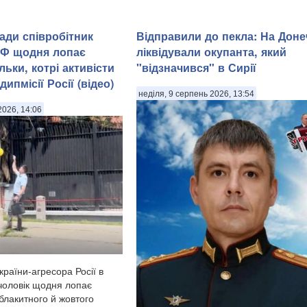
ади співробітник
Відправили до пекла: На Доне
РФ щодня лопає
ліквідували окупанта, який
льки, котрі активісти
"відзначився" в Сирії
ипмісії Росії (відео)
неділя, 9 серпень 2026, 13:54
2026, 14:06
країни-агресора Росії в
 чоловік щодня лопає
 блакитного й жовтого