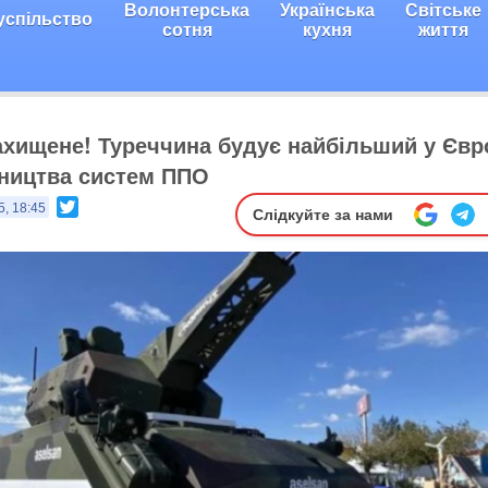
Волонтерська
Українська
Світське
успільство
сотня
кухня
життя
ахищене! Туреччина будує найбільший у Євр
ництва систем ППО
Twitter
5, 18:45
Слідкуйте за нами