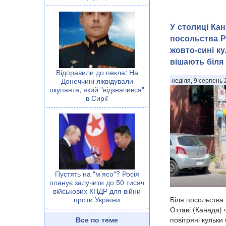
У столиці Кан
посольства 
жовто-сині ку
вішають біля д
Відправили до пекла: На
Донеччині ліквідували
неділя, 9 серпень 
окупанта, який "відзначився"
в Сирії
Пустять на "м'ясо"? Росія
планує залучити до 50 тисяч
військових КНДР для війни
Біля посольства 
проти України
Оттаві (Канада)
повітряні кульки
Все по теме