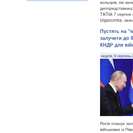
кольорів, які за
диппредставництв
TikTok 7 серпня 
Izigazumba, зазн
Пустять на "
залучити до 
КНДР для вій
неділя, 9 серпень 
Росія планує зал
військових із Півн