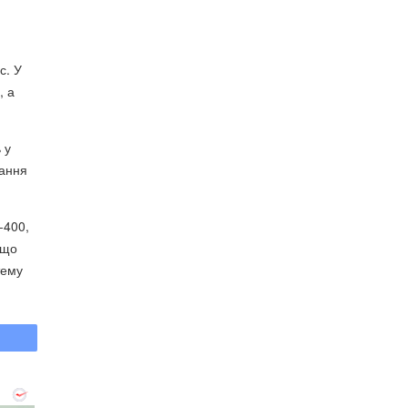
с. У
, а
 у
вання
-400,
 що
тему