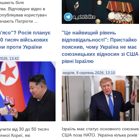
лишають біля
а. Відповідне відео в
опублікував користувач
ачають Патріоти ...
м'ясо"? Росія планує
"Це найвищий рівень
50 тисяч військових
відповідальності": Пристайко
У Донецькій області українська армія
ни проти України
пояснив, чому Україна не має
ліквідувала російського офіцера,
союзницьких відносин зі США
полковника ЗС РФ Сергія Хвалова.
2026, 13:42
рівні Ізраїлю
Ворожий військовий раніше двічі служ
Сирії, сприяючи диктаторському реж
Башара Асада, передають Патріоти
неділя, 9 серпень 2026, 13:10
України. Про це повідомив військовосл
Ізраїль має статус основного союзни
учити від 30 до 50 тисяч
США поза НАТО. Україна кілька років
ічної Кореї, які