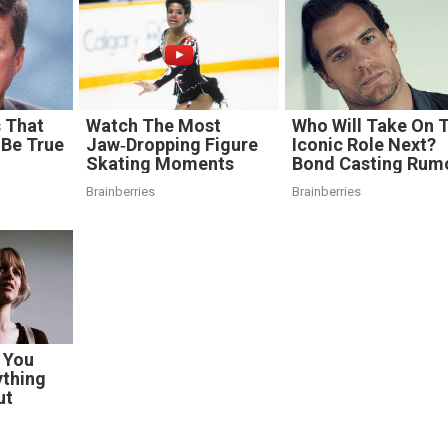
s That
Watch The Most
Who Will Take On 
 Be True
Jaw‑Dropping Figure
Iconic Role Next?
Skating Moments
Bond Casting Rum
Brainberries
Brainberries
 You
ything
ut