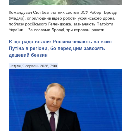
Командувач Сил безпілотних систем ЗСУ Роберт Бровді
(Мадяр), оприлюднив відео роботи українського дрона
поблизу російського Геленджика, зазначають Патріоти
України. . За словами Бровді, три керовані ракети
російського зенітного ракетно-гарматного комп...
Є що радо вітали: Росіяни чекають на візит
Путіна в регіони, бо перед цим завозять
дешевий бензин
неділя, 9 серпень 2026, 7:00