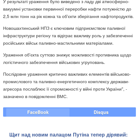
У результаті ураження було виведено з ладу дві атмосферно-
вакуумні установки первинної переробки нафти потужністю до
2,5 млн тонн на рік кожна та об'єкти зберігання нафтопродуктів.
Новошахтинський НПЗ є ключовим підприємством паливної
інфраструктури регіону та відіграє важливу роль у забезпеченні
російських військ паливно-мастильними матеріалами.
Ураження об'єкта суттєво знижує можливості противника щодо
логістичного забезпечення військових угруповань.
Послідовне ураження критично важливих елементів військово-
промислового та паливно-енергетичного комплексу держави-
агресора послаблює її спроможності у війні проти України", -
зазначено в повідомленні ВМС.
FaceBook
Disqus
Щит над новим палацом Путіна тепер дірявий: