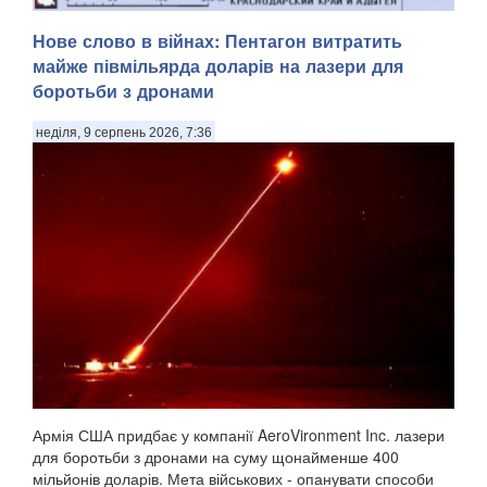
Уражена станція глушила супутниковий зв'язок Starlink .
Нове слово в війнах: Пентагон витратить
Сили оборони України знищили чергову російську систему
майже півмільярда доларів на лазери для
радіоелектронної боротьби «Волна Купол Гарант», яка
боротьби з дронами
глушила супутниковий зв'язок Starlink, – цього разу в
Геленджику Краснодарського краю. П...
неділя, 9 серпень 2026, 7:36
Армія США придбає у компанії AeroVironment Inc. лазери
для боротьби з дронами на суму щонайменше 400
мільйонів доларів. Мета військових - опанувати способи