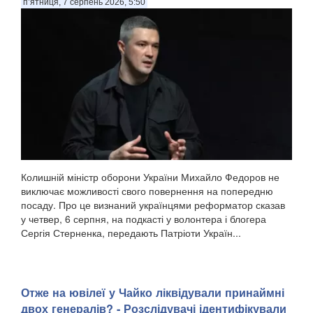
п’ятниця, 7 серпень 2026, 5:50
Колишній міністр оборони України Михайло Федоров не
виключає можливості свого повернення на попередню
посаду. Про це визнаний українцями реформатор сказав
у четвер, 6 серпня, на подкасті у волонтера і блогера
Сергія Стерненка, передають Патріоти Україн...
Отже на ювілеї у Чайко ліквідували принаймні
двох генералів? - Розслідувачі ідентифікували