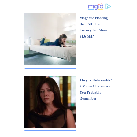
Magnetic Floating
Bed: All That
Luxury For Mere
$1.6 Mil?
They're Unbearable!
9 Movie Characters
You Probably
Remember