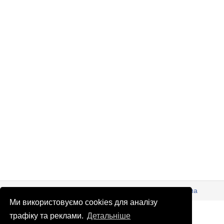
© Патріоти України 2026
Правова інформація
Реклама
Ми використовуємо cookies для аналізу
info
@
patrioty.org.ua
трафіку та реклами.
Детальніше