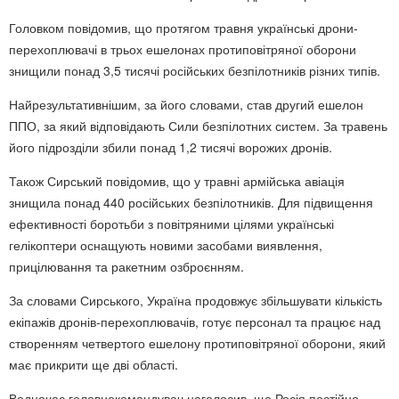
Головком повідомив, що протягом травня українські дрони-
перехоплювачі в трьох ешелонах протиповітряної оборони
знищили понад 3,5 тисячі російських безпілотників різних типів.
Найрезультативнішим, за його словами, став другий ешелон
ППО, за який відповідають Сили безпілотних систем. За травень
його підрозділи збили понад 1,2 тисячі ворожих дронів.
Також Сирський повідомив, що у травні армійська авіація
знищила понад 440 російських безпілотників. Для підвищення
ефективності боротьби з повітряними цілями українські
гелікоптери оснащують новими засобами виявлення,
прицілювання та ракетним озброєнням.
За словами Сирського, Україна продовжує збільшувати кількість
екіпажів дронів-перехоплювачів, готує персонал та працює над
створенням четвертого ешелону протиповітряної оборони, який
має прикрити ще дві області.
Водночас головнокомандувач наголосив, що Росія постійно