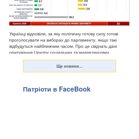
Українці відповіли, за яку політичну готову силу готові
проголосувати на виборах до парламенту, якщо такі
відбудуться найближчим часом. Про це свідчать дані
опитування Центру соціальних та маркетингових
досліджень "СОЦИС", передають Патріоти України. Т...
Патріоти в FaceBook