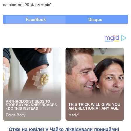
на відстані 20 кілометрів".
FaceBook
Disqus
Отже на ювілеї у Чайко ліквідували принаймні