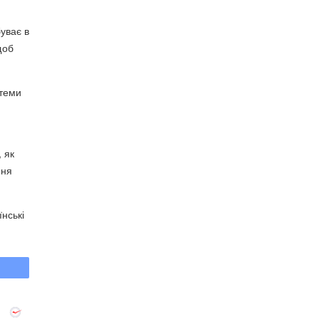
уває в
щоб
стеми
 як
ння
нські