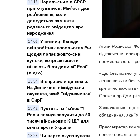
Народженим в СРСР
14:18
приготуватись: Мін'юст дав
роз'яснення, коли
доведеться замінити
радянське свідоцтво про
народження
У столиці Канади
14:06
Атаки Російської Фе
співробітник посольства РФ
відключення електр
щодня лопає жовто-сині
кульки, котрі активісти
промисловості. Про
вішають біля дипмісії Росії
(відео)
«Це, безумовно, уп
легше вижити без ел
Відправили до пекла:
13:54
На Донеччині ліквідували
критично важлива»,
окупанта, який "відзначився"
Олександр Дмитрієв
в Сирії
Зазначається, що к
Пустять на "м'ясо"?
13:42
Росія планує залучити до 50
обладнання, яке їм 
тисяч військових КНДР для
Прессекретар компа
війни проти України
нового обладнання 
Чи варто скуповувати
13:28