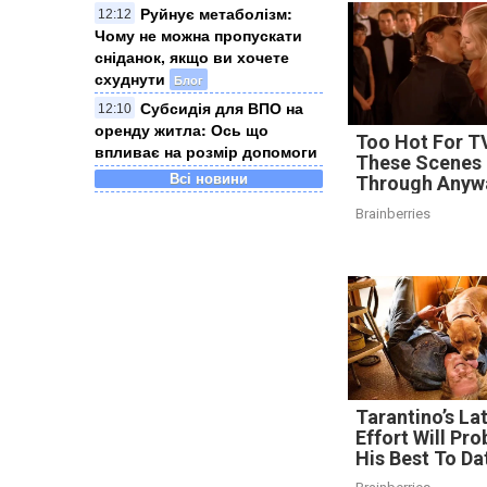
Руйнує метаболізм:
12:12
Чому не можна пропускати
сніданок, якщо ви хочете
схуднути
Блог
Субсидія для ВПО на
12:10
оренду житла: Ось що
Too Hot For T
впливає на розмір допомоги
These Scenes 
Всі новини
Through Anyw
Brainberries
Tarantino’s La
Effort Will Pro
His Best To Da