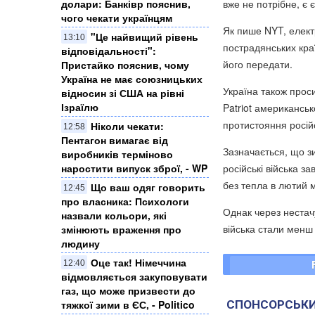
вже не потрібне, є 
долари: Банківр пояснив,
чого чекати українцям
Як пише NYT, елект
"Це найвищий рівень
13:10
пострадянських кра
відповідальності":
його передати.
Пристайко пояснив, чому
Україна не має союзницьких
Україна також прос
відносин зі США на рівні
Ізраїлю
Patriot американськ
протистояння російс
Ніколи чекати:
12:58
Пентагон вимагає від
Зазначається, що зи
виробників терміново
російські війська 
наростити випуск зброї, - WP
без тепла в лютий 
Що ваш одяг говорить
12:45
про власника: Психологи
Однак через нестачу
назвали кольори, які
війська стали менш 
змінюють враження про
людину
Оце так! Німеччина
12:40
відмовляється закуповувати
газ, що може призвести до
СПОНСОРСЬКИ
тяжкої зими в ЄС, - Politico