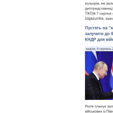
кольорів, які за
диппредставництв
TikTok 7 серпня 
Izigazumba, зазн
Пустять на "
залучити до 
КНДР для вій
неділя, 9 серпень 
Росія планує зал
військових із Півн