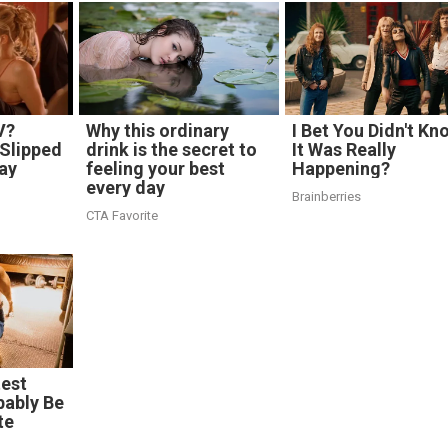
V?
Why this ordinary
I Bet You Didn't Kn
Slipped
drink is the secret to
It Was Really
ay
feeling your best
Happening?
every day
Brainberries
CTA Favorite
test
bably Be
te