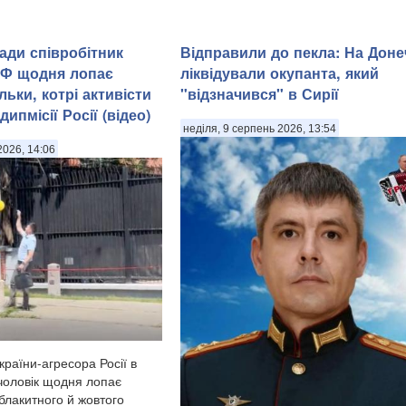
ади співробітник
Відправили до пекла: На Доне
РФ щодня лопає
ліквідували окупанта, який
льки, котрі активісти
"відзначився" в Сирії
ипмісії Росії (відео)
неділя, 9 серпень 2026, 13:54
2026, 14:06
країни-агресора Росії в
 чоловік щодня лопає
 блакитного й жовтого