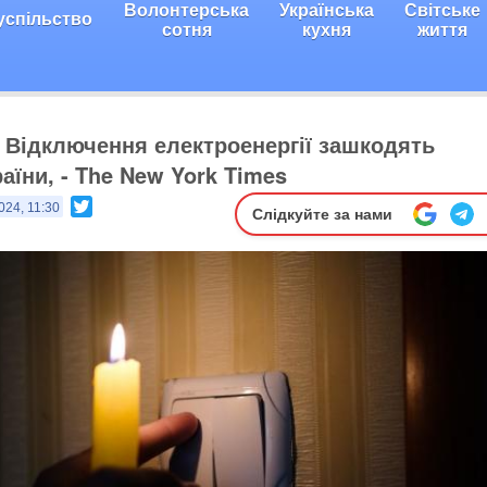
Волонтерська
Українська
Світське
успільство
сотня
кухня
життя
: Відключення електроенергії зашкодять
аїни, - The New York Times
Twitter
024, 11:30
Слідкуйте за нами