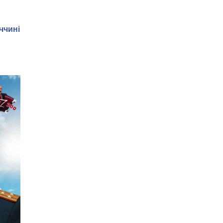
ччині