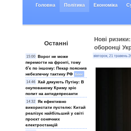
Головна
Політика
Економіка
С
Нові ризики
Останні
оборонці Укр
Ворог не може
вівторок, 21 травень 2
15:00
перемогти на фронті, тому
б'є по іншому: Пекар пояснив
небезпечну тактику РФ
Блог
Хай дякують Путіну: В
14:46
окупованому Криму зріс
попит на антидепресанти
Як ефективно
14:32
використати пустелю: Китай
реалізує найбільший у світі
проєкт сонячних
електростанцій