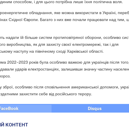
єдиним способом, і для цього потрібна лише їхня політична воля.
роенергетичне обладнання, яке можна використати в Україні, переб
їнах Східної Європи. Багато з них вже почали працювати над тим, 
ить надати їй більше систем протиповітряної оборони, особливо си
ого виробництва, як для захисту своєї електромережі, так і для
ькому наступу на північному сході Харківської області.
ма 2022−2023 років була особливо важкою для українців після того,
завдавали ударів електростанціях, залишивши значну частину населе
мороз.
 зброї, особливо після сповільнення американської допомоги, украї
здатними захистити себе від російського терору.
FaceBook
Disqus
Й КОНТЕНТ