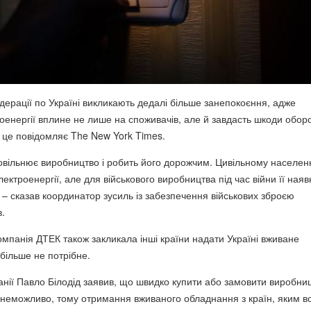
дерації по Україні викликають дедалі більше занепокоєння, адже
оенергії вплине не лише на споживачів, але й завдасть шкоди обор
 це повідомляє The New York Times.
овільнює виробництво і робить його дорожчим. Цивільному населе
ектроенергії, але для військового виробництва під час війни її наяв
 – сказав координатор зусиль із забезпечення військових зброєю
.
омпанія ДТЕК також закликала інші країни надати Україні вживане
більше не потрібне.
нії Павло Білодід заявив, що швидко купити або замовити виробни
неможливо, тому отримання вживаного обладнання з країн, яким в