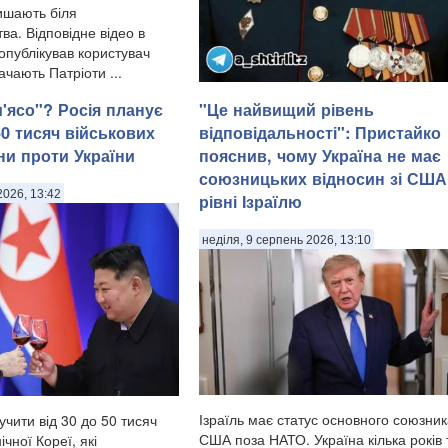
лишають біля
а. Відповідне відео в
опублікував користувач
ачають Патріоти ...
м'ясо"? Росія планує
"Це найвищий рівень
50 тисяч військових
відповідальності": Пристайко
У Донецькій області українська армія
ни проти України
пояснив, чому Україна не має
ліквідувала російського офіцера,
союзницьких відносин зі США
полковника ЗС РФ Сергія Хвалова.
2026, 13:42
рівні Ізраїлю
Ворожий військовий раніше двічі служ
Сирії, сприяючи диктаторському реж
Башара Асада, передають Патріоти
неділя, 9 серпень 2026, 13:10
України. Про це повідомив військовосл
Ізраїль має статус основного союзни
учити від 30 до 50 тисяч
США поза НАТО. Україна кілька років
ічної Кореї, які