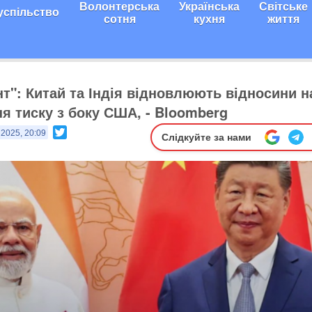
Волонтерська
Українська
Світське
успільство
сотня
кухня
життя
т": Китай та Індія відновлюють відносини н
ня тиску з боку США, - Bloomberg
Twitter
 2025, 20:09
Слідкуйте за нами