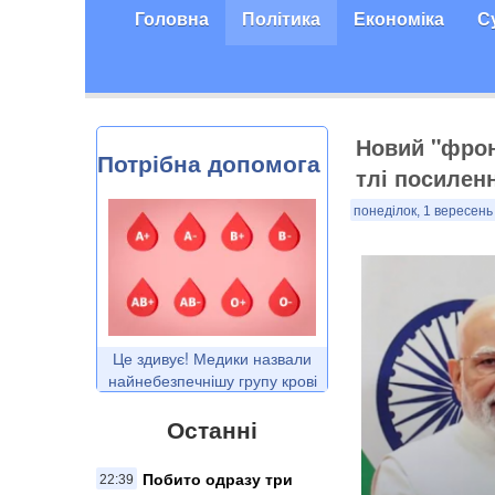
Головна
Політика
Економіка
С
Новий "фрон
Потрібна допомога
тлі посилен
понеділок, 1 вересень
Це здивує! Медики назвали
найнебезпечнішу групу крові
Останні
Побито одразу три
22:39