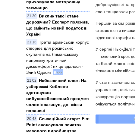
приховувала моторошну
добросусідські та д
таємницю
слон танцювали ра
Виклик таксі стане
21:30
дорожчим? Експерт пояснив,
Перший за сім років
що змінить новий податок в
стикаються з висо
Україні
відсоткові тарифи н
Третій армійський корпус
21:16
створює для російських
У серпні Нью-Делі 
окупантів на Лиманському
— ключовий крок до
напрямку критичний
та Китай мають спіл
дискомфорт: як це вдалося -
зіткнення між війсь
Злий Одесит
Блог
Небезпечний пляж: На
21:02
У статті зазначаєть
узбережжі Коблево
управління, оскільк
здетонував
конкуренцію порядк
вибухонебезпечний предмет:
очікуються політичні
чоловік загинув, дві жінки
поранені
Сенсаційний старт: Fire
20:48
Point анонсувала початок
масового виробництва