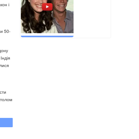
кон і
и 50-
дону
Індія
улися
сти
столом