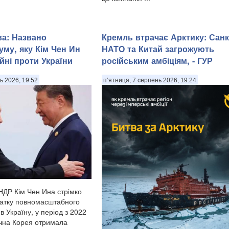
ва: Названо
Кремль втрачає Арктику: Санкц
уму, яку Кім Чен Ин
НАТО та Китай загрожують
йні проти України
російським амбіціям, - ГУР
ь 2026, 19:52
п’ятниця, 7 серпень 2026, 19:24
НДР Кім Чен Ина стрімко
чатку повномасштабного
в Україну, у період з 2022
нічна Корея отримала