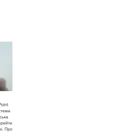
Point
стеми
ська
ерейти
і. Про