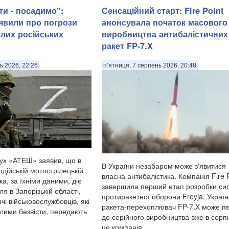
ти - посадимо":
Сенсаційний старт: Fire Point
явили про погрози
анонсувала початок масового
лих російських
виробництва антибалістичних
ракет FP-7.X
ь 2026, 22:26
п’ятниця, 7 серпень 2026, 20:48
ух «АТЕШ» заявив, що в
В України незабаром може з'явитися
рдійській мотострілецькій
власна антибалістика. Компанія Fire 
ка, за їхніми даними, діє
завершила перший етап розробки си
я в Запорізькій області,
протиракетної оборони Freyja. Україн
чі військовослужбовців, які
ракета-перехоплювач FP-7.X може п
лими безвісти, передають
до серійного виробництва вже в серпн
це компанія ...