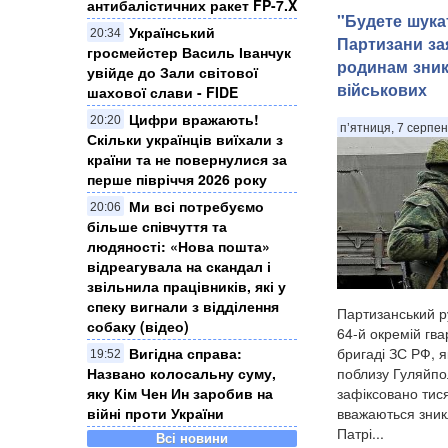
антибалістичних ракет FP-7.X
"Будете шука
Український
20:34
Партизани за
гросмейстер Василь Іванчук
родинам зник
увійде до Зали світової
військових
шахової слави - FIDE
Цифри вражають!
20:20
п’ятниця, 7 серпен
Скільки українців виїхали з
країни та не повернулися за
перше півріччя 2026 року
Ми всі потребуємо
20:06
більше співчуття та
людяності: «Нова пошта»
відреагувала на скандал і
звільнила працівників, які у
спеку вигнали з відділення
Партизанський р
собаку (відео)
64-й окремій гва
бригаді ЗС РФ, я
Вигідна справа:
19:52
поблизу Гуляйпол
Названо колосальну суму,
зафіксовано тися
яку Кім Чен Ин заробив на
вважаються зник
війні проти України
Патрі...
Всі новини