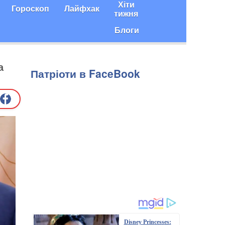
Хіти
Гороскоп
Лайфхак
тижня
Блоги
а
Патріоти в FaceBook
Disney Princesses: