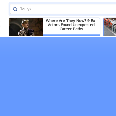
Where Are They Now? 9 Ex-
Actors Found Unexpected
Career Paths
Детальніше