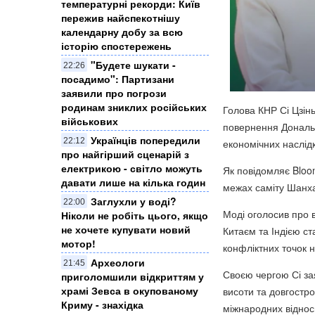
температурні рекорди: Київ
пережив найспекотнішу
календарну добу за всю
історію спостережень
"Будете шукати -
22:26
посадимо": Партизани
заявили про погрози
родинам зниклих російських
Голова КНР Сі Цзінь
військових
повернення Дональ
Українців попередили
22:12
економічних наслід
про найгірший сценарій з
електрикою - світло можуть
Як повідомляє Bloom
давати лише на кілька годин
межах саміту Шанха
Заглухли у воді?
22:00
Моді оголосив про в
Ніколи не робіть цього, якщо
не хочете купувати новий
Китаєм та Індією ста
мотор!
конфліктних точок н
Археологи
21:45
Своєю чергою Сі зая
приголомшили відкриттям у
храмі Зевса в окупованому
висоти та довгостро
Криму - знахідка
міжнародних відноси