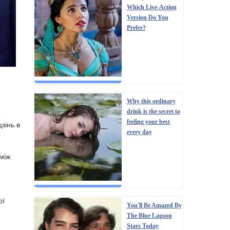
Which Live-Action
Version Do You
Prefer?
Why this ordinary
drink is the secret to
feeling your best
зінь в
every day
між
ої
You'll Be Amazed By
The Blue Lagoon
Stars Today