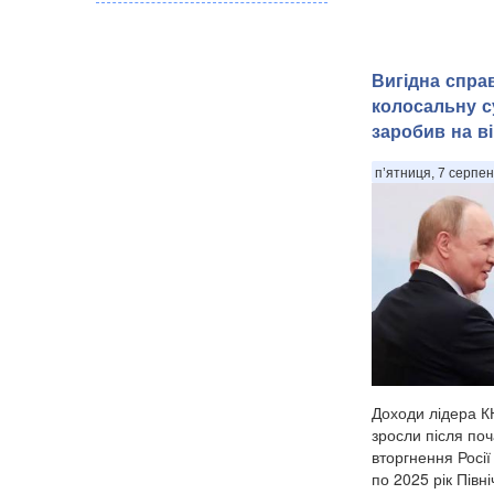
Вигідна спра
колосальну с
заробив на ві
п’ятниця, 7 серпен
Доходи лідера К
зросли після по
вторгнення Росії 
по 2025 рік Пів