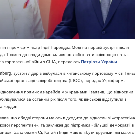
пін і прем'єр-міністр Індії Нарендра Моді на першій зустрічі після
да Трампа до влади домовилися поглиблювати співпрацю на тлі
ків торговельної війни з США, передають
Патріоти України
.
berg, зустріч лідерів відбулася в китайському портовому місті Тяньц
йської організації співробітництва (ШОС), передає Укрінформ.
ідновлення прямих авіарейсів між країнами і заявив, що відносини 
білізувалися за останній рік після того, як військові відступили з
а кордоні.
вив, що обидві сторони мають підходити до відносин зі «стратегічн
кової перспективи», та закликав до підтримки «більшої демократії в
нах». За словами Сі, Китай і Індія мають «бути друзями, які мають