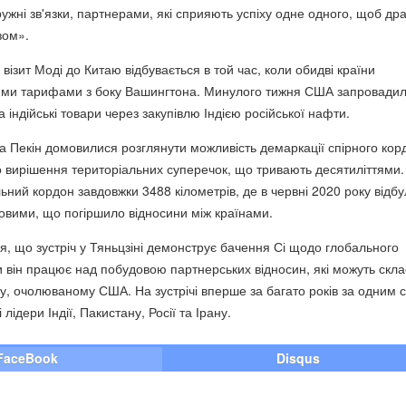
ружні зв'язки, партнерами, які сприяють успіху одне одного, щоб дра
зом».
 візит Моді до Китаю відбувається в той час, коли обидві країни
кими тарифами з боку Вашингтона. Минулого тижня США запровадил
а індійські товари через закупівлю Індією російської нафти.
та Пекін домовилися розглянути можливість демаркації спірного кор
 вирішення територіальних суперечок, що тривають десятиліттями. 
ьний кордон завдовжки 3488 кілометрів, де в червні 2020 року відб
ковими, що погіршило відносини між країнами.
ся, що зустріч у Тяньцзіні демонструє бачення Сі щодо глобального
и він працює над побудовою партнерських відносин, які можуть скла
у, очолюваному США. На зустрічі вперше за багато років за одним 
 лідери Індії, Пакистану, Росії та Ірану.
FaceBook
Disqus