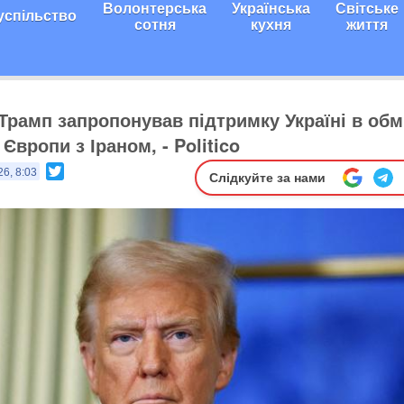
Волонтерська
Українська
Світське
успільство
сотня
кухня
життя
 Трамп запропонував підтримку Україні в обм
Європи з Іраном, - Politico
Twitter
26, 8:03
Слідкуйте за нами