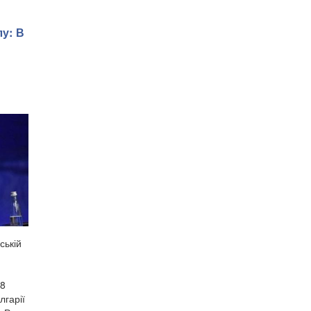
лу: В
ській
 8
лгарії