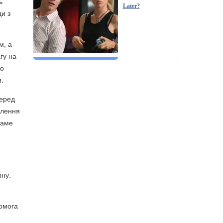
ь
Later?
ди з
м, а
гу на
що
.
серед
влення
саме
іну.
омога