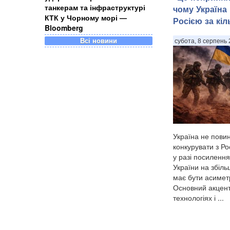
танкерам та інфраструктурі
чому Україна 
КТК у Чорному морі —
Росією за кіл
Bloomberg
Всі новини
субота, 8 серпень 
Україна не пови
конкурувати з Ро
у разі посилення
України на збіл
має бути асимет
Основний акцент
технологіях і ...