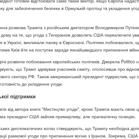
идент готовий відстоювати саме такий вектор, якщо Європа надаст
ку для забезпечення безпеки в Ормузькій протоці та укладення уго
на розмова Трампа з російським диктатором Володимиром Путіни
о дому на те, що угода з Тегераном дозволить США переключити ува
 в Україні, викликали паніку в Євросоюзі. Політики побоювалися, 
име Київ йти на поступки заради якнайшвидшого припинення війни
річі розвіяли побоювання європейських політиків. Джерела Politico 
джують, що Трамп здивував учасників саміту, оголосивши про відно
ового сектору РФ. Також американський президент підкреслив, що 
готовність до укладення угоди.
ької підтримки
увати від автора книги "Мистецтво угоди", кроки Трампа мають свою ц
има президент США зайняв примирливу, але прагматичну позицію.
ських дипломатичних колах стверджують, що Трампу необхідна доп
зації рамкової угоди про припинення вогню з Іраном. Зокрема, США