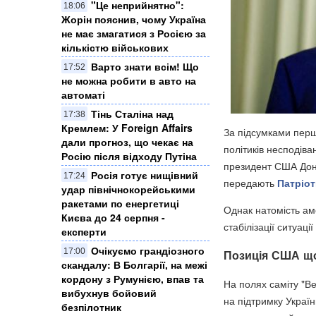
"Це неприйнятно":
18:06
Жорін пояснив, чому Україна
не має змагатися з Росією за
кількістю військових
Варто знати всім! Що
17:52
не можна робити в авто на
автоматі
Тінь Сталіна над
17:38
Кремлем: У Foreign Affairs
За підсумками перш
дали прогноз, що чекає на
політиків несподів
Росію після відходу Путіна
президент США Дона
Росія готує нищівний
17:24
передають
Патріот
удар північнокорейськими
ракетами по енергетиці
Однак натомість ам
Києва до 24 серпня -
стабілізації ситуаці
експерти
Очікуємо грандіозного
17:00
Позиція США що
скандалу: В Болгарії, на межі
кордону з Румунією, впав та
На полях саміту "Ве
вибухнув бойовий
на підтримку Україн
безпілотник