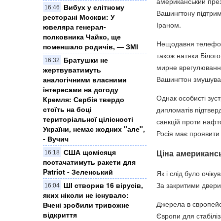
американський през
Вибух у елітному
16:46
Вашингтону підтрим
ресторані Москви: У
Іраном.
ювеляра генерал-
полковника Чайко, ще
Нещодавня телефон
поменшало родичів, — ЗМІ
також натяки Білог
Братушки не
16:32
мирне врегулювання
жертвуватимуть
Вашингтон змушуват
аналогічними власними
інтересами на догоду
Однак особисті зуст
Кремля: Сербія твердо
стоїть на боці
дипломатів підтвер
територіальної цілісності
санкцій проти нафт
України, немає жодних "але",
Росія має проявити 
- Вучич
США щомісяця
Ціна американс
16:18
постачатимуть ракети для
Patriot - Зеленський
Як і слід було очік
За закритими двер
ШІ створив 16 вірусів,
16:04
яких ніколи не існувало:
Джерела в європей
Вчені зробили тривожне
відкриття
Європи для стабілі