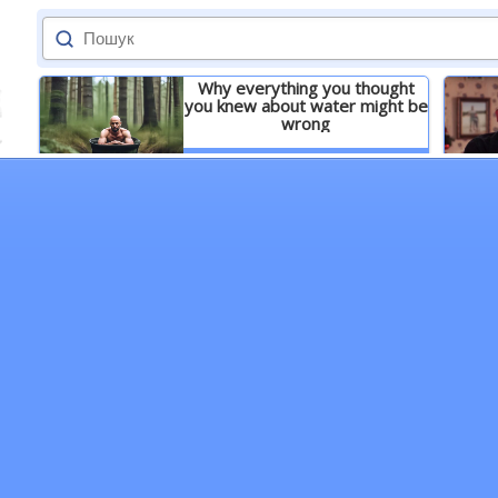
Why everything you thought
you knew about water might be
wrong
Детальніше