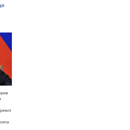
що
орив
з
Кремлі
осипа