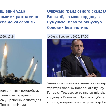
нищівний удар
Очікуємо грандіозного сканда
йськими ракетами по
Болгарії, на межі кордону з
єва до 24 серпня -
Румунією, впав та вибухнув
бойовий безпілотник
2026, 17:24
субота, 8 серпень 2026, 17:00
Уламки безпілотника впали на болгар
території поблизу населеного пункту
гортати північнокорейські
Генерал Тошево, за сотню метрів від
и малої та середньої
кордону з Румунією. Про це в суботу,
24 у Брянській області для
серпня, повідомив прем'єр-міністр Бо
 Про це повідомив