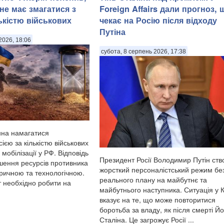
не має змагатися з
Foreign Affairs дали прогноз, 
ькістю військових
чекає на Росію після відходу
Путіна
2026, 18:06
субота, 8 серпень 2026, 17:38
нна намагатися
сією за кількістю військових
 мобілізації у РФ. Відповідь
Президент Росії Володимир Путін ств
ьшення ресурсів противника
жорсткий персоналістський режим бе
ричною та технологічною.
реального плану на майбутнє та
 необхідно робити на
майбутнього наступника. Ситуація у 
вказує на те, що може повторитися
боротьба за владу, як після смерті Й
Сталіна. Це загрожує Росії ...