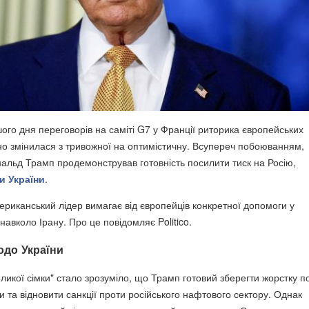
ого дня переговорів на саміті G7 у Франції риторика європейських
ано змінилася з тривожної на оптимістичну. Всупереч побоюванням,
льд Трамп продемонстрував готовність посилити тиск на Росію,
и України
.
ериканський лідер вимагає від європейців конкретної допомоги у
ї навколо Ірану. Про це повідомляє Politico.
до України
ликої сімки" стало зрозуміло, що Трамп готовий зберегти жорстку п
и та відновити санкції проти російського нафтового сектору. Однак