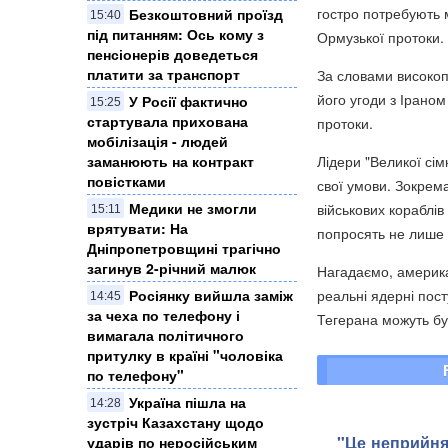
гостро потребують 
Безкоштовний проїзд
15:40
під питанням: Ось кому з
Ормузької протоки.
пенсіонерів доведеться
платити за транспорт
За словами високоп
його угоди з Ірано
У Росії фактично
15:25
стартувала прихована
протоки.
мобілізація - людей
Лідери "Великої сім
заманюють на контракт
повістками
свої умови. Зокрем
Медики не змогли
військових кораблі
15:11
врятувати: На
попросять не лише 
Дніпропетровщині трагічно
загинув 2-річний малюк
Нагадаємо, американ
реальні ядерні пост
Росіянку вийшла заміж
14:45
за чеха по телефону і
Тегерана можуть бу
вимагала політичного
притулку в країні "чоловіка
по телефону"
Україна пішла на
14:28
зустріч Казахстану щодо
"Це неприйня
ударів по неросійським