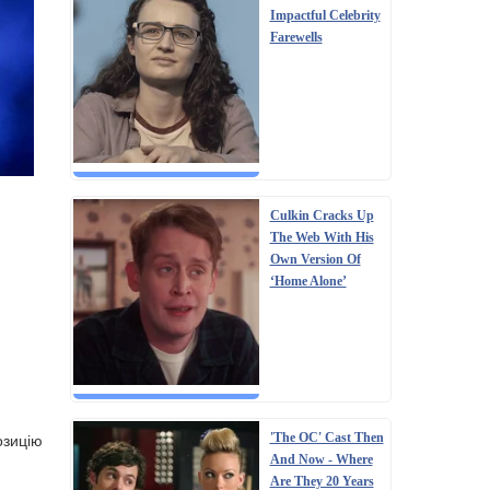
Impactful Celebrity
Farewells
Culkin Cracks Up
The Web With His
Own Version Of
‘Home Alone’
озицію
'The OC' Cast Then
And Now - Where
Are They 20 Years