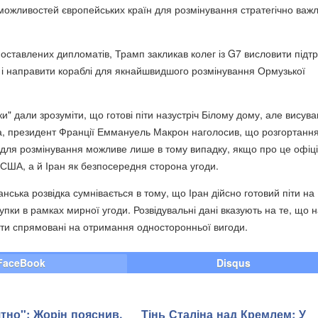
можливостей європейських країн для розмінування стратегічно важл
оставлених дипломатів, Трамп закликав колег із G7 висловити підт
м і направити кораблі для якнайшвидшого розмінування Ормузької
ки" дали зрозуміти, що готові піти назустріч Білому дому, але висув
а, президент Франції Еммануель Макрон наголосив, що розгортанн
в для розмінування можливе лише в тому випадку, якщо про це офіц
США, а й Іран як безпосередня сторона угоди.
ська розвідка сумнівається в тому, що Іран дійсно готовий піти на
упки в рамках мирної угоди. Розвідувальні дані вказують на те, що 
ти спрямовані на отримання односторонньої вигоди.
FaceBook
Disqus
тно": Жорін пояснив,
Тінь Сталіна над Кремлем: У