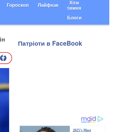
Хіти
Гороскоп
Лайфхак
тижня
Блоги
ін
Патріоти в FaceBook
2025’s Most